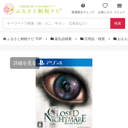
限度額をチェック
お気に入り
メニュー
検索
ふるさと納税ナビ TOP
返礼品検索
日用品・雑貨
おもち
詳細を見る