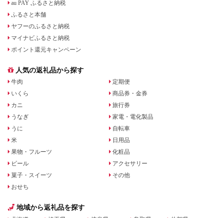
au PAY ふるさと納税
ふるさと本舗
ヤフーのふるさと納税
マイナビふるさと納税
ポイント還元キャンペーン
人気の返礼品から探す
牛肉
定期便
いくら
商品券・金券
カニ
旅行券
うなぎ
家電・電化製品
うに
自転車
米
日用品
果物・フルーツ
化粧品
ビール
アクセサリー
菓子・スイーツ
その他
おせち
地域から返礼品を探す