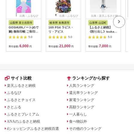
出典：ふるなび
出典：ふるなび
出典：楽天ふるさと納
税
山梨県 富士吉田市
岐阜県 各務原市
山形県 山辺町
岐阜
GOSHUINノート(めで
169 PS4 ラピス・
【ふるさと納税】
H9-
鯛) 御朱印帳 ご朱印
リ・アビス
《削り出し》tsukasu
はさ
神社 お寺 おしゃれ 旅
ペン立て（アルミ製）
（CD
5.0
5.0
5.0
行 雑貨 小物 機織り
送料無料 F20A-956
手製本
6,000
21,000
7,000
寄付金額:
円
寄付金額:
円
寄付金額:
円
寄付
サイト比較
ランキングから探す
楽天ふるさと納税
人気ランキング
ふるなび
還元率ランキング
ふるさとチョイス
家電ランキング
さとふる
高額ランキング
ふるさとプレミアム
一人暮らし
ANAのふるさと納税
食べ物以外
dショッピングふるさと納税百選
その他のランキング