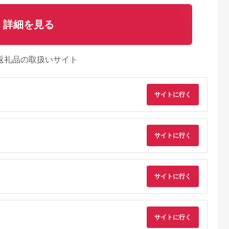
詳細を見る
返礼品の取扱いサイト
サイトに行く
天ふるさと納
出典：マイナビふるさ
出典：ANAのふるさと
出典：ANAのふるさ
税
と納税
納税
納
岡市
茨城県 五霞町
宮城県 角田市
大阪府 八尾市
サイトに行く
と納税】
【キユーピー】ヒアロ
MiCOLA （ミコラ）
O101(ブルー系)
専用 美顔器
モイスチャー240 3
イオンドライヤー
SHARP プラズマク
QNose 美鼻
袋 ／ サプリメント ヒ
HDR-M201-Hダークグ
スターヘアブラシ IB-
5.0
5.0
5.0
5.0
鼻ケア ハナケ
アルロン酸 サプリ 肌
レー
B1-A（ブルー系ミス
9,000
64,000
20,000
35,000
ニング 筋ト
うるおい 美容 葉酸 キ
ティライトブルー）
円
寄付金額:
円
寄付金額:
円
寄付金額:
円
サイトに行く
サイズ 日用
ユーピー 茨城県 五霞
電 美容家電
町【価格改定】
顔器 鼻筋 小
ラックス キ
博多 福岡市
サイトに行く