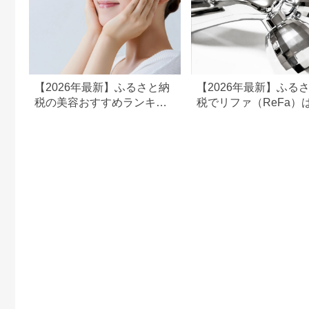
市 福岡
【2026年最新】ふるさと納
【2026年最新】ふる
税の美容おすすめランキン
税でリファ（ReFa）
グ｜美容家電・コスメ・ス
える？シャワーヘッド
キンケアを比較
ライヤー対応返礼品を
解説