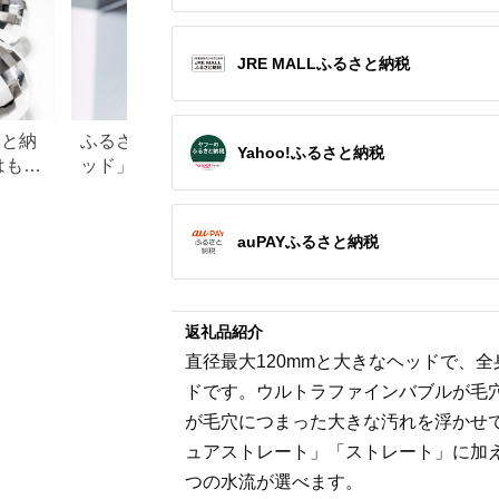
JRE MALLふるさと納税
さと納
ふるさと納税「シャワーヘ
【2026年最新】ふ
Yahoo!ふるさと納税
はもら
ッド」おすすめランキン
レミアムを徹底解
・ド
グ！リファやミラブルも
点、悪い点を解説
徹底
auPAYふるさと納税
返礼品紹介
直径最大120mmと大きなヘッドで、
ドです。ウルトラファインバブルが毛
が毛穴につまった大きな汚れを浮かせ
ュアストレート」「ストレート」に加
つの水流が選べます。