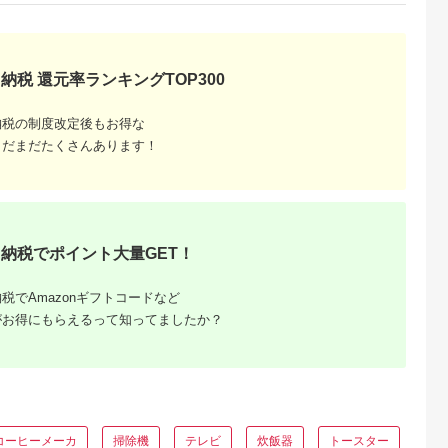
納税 還元率ランキングTOP300
納税の制度改定後もお得な
まだまだたくさんあります！
納税でポイント大量GET！
税でAmazonギフトコードなど
がお得にもらえるって知ってましたか？
コーヒーメーカ
掃除機
テレビ
炊飯器
トースター