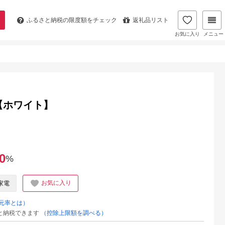
ふるさと納税の
限度額をチェック
返礼品リスト
お気に入り
メニュー
120【ホワイト】
0
%
お気に入り
家電
元率とは）
と納税できます
（控除上限額を調べる）