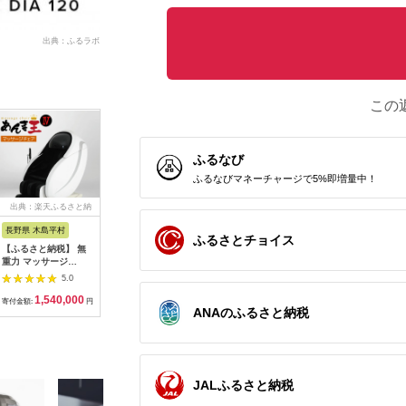
出典：ふるラボ
この
ふるなび
ふるなびマネーチャージで5%即増量中！
出典：楽天ふるさと納
出典：ふるさとチョイ
出典：ふるさとチョイ
出典：楽
税
ス
ス
長野県 木島平村
京都 府向日市
秋田県 大仙市
福岡県 福
ふるさとチョイス
【ふるさと納税】 無
オムロン 体重体組成
最短翌日発送
【ふるさ
重力 マッサージ
計 KRD-608T2-
【RD931LBK】タニ
EMS 鼻
R1500-01 あんま王4
W[№5223-0165]
タ 体組成計インナー
NIPLUX 
5.0
5.0
5.0
| 日用品 家電 マッサ
スキャンデュアル【ブ
器 美鼻 
1,540,000
54,000
161,000
5
ージチェア あんま王
ラック】体重計
ア トレー
寄付金額:
円
寄付金額:
円
寄付金額:
円
寄付金額:
ANAのふるさと納税
無重力 長野県 木島平
[RD931LBK タニタ
レ エクサ
村 信州
TANITA 体組成計 イン
品 健康家
ナースキャンデュアル
家電 鼻美
ブラック 体重計]
鼻 ニップ
ュノーズ 
JALふるさと納税