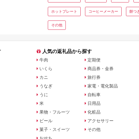
ホットプレート
コーヒーメーカー
餅つ
その他
す
人気の返礼品から探す
牛肉
定期便
いくら
商品券・金券
カニ
旅行券
うなぎ
家電・電化製品
うに
自転車
米
日用品
果物・フルーツ
化粧品
ビール
アクセサリー
菓子・スイーツ
その他
おせち