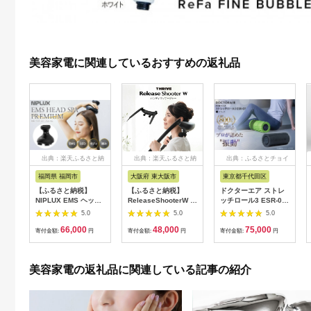
美容家電に関連しているおすすめの返礼品
出典：楽天ふるさと納
出典：楽天ふるさと納
出典：ふるさとチョイ
税
税
ス
福岡県 福岡市
大阪府 東大阪市
東京都千代田区
【ふるさと納税】
【ふるさと納税】
ドクターエア ストレ
NIPLUX EMS ヘッ
ReleaseShooterW ハ
ッチロール3 ESR-07
ド・フェイシャルケア
ンディマッサージャー
ブラック(プレゼント/
5.0
5.0
5.0
HEAD SPA
MD-8020 - ダブルヘ
振動/寝ながら)
66,000
48,000
75,000
PREMIUM NP-
ッドで首、肩、腰をし
【1582369】
寄付金額:
円
寄付金額:
円
寄付金額:
円
EHSP23BK アタッチ
っかりマッサージ！簡
メント付 頭皮ケア 頭
単操作と安全機能付き
皮マッサージ ヘッド
家庭用マッサージャ
美容家電の返礼品に関連している記事の紹介
スパ 美顔器 マッサー
ー 送料無料
ジ ボディケア リフト
ケア フェイスケア ス
カルプ ボディ 全身 防
水 美容 美容家電 福岡