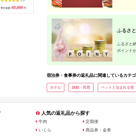
5.0
5.0
5.0
鳥コースお食事券
リゾート】
C701_(
60,000
50,000
14,000
1
064-15
ゴルフクラ
寄付金額:
円
寄付金額:
円
寄付金額:
円
寄付金額:
ップ ゼク
ソン クリ
チケット 
アイアン 
フェアウ
ふるさと
ハイブリッ
ジ 最新モ
ふるさと納
ポイント
宿泊券・食事券の返礼品に関連しているカテゴ
ホテル
旅館・民宿
ペットと泊まれる宿
す
人気の返礼品から探す
牛肉
定期便
いくら
商品券・金券