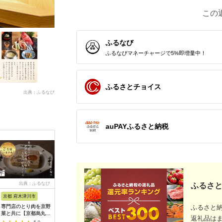
この
ふるなび
ふるなびマネーチャージで5%即増量中！
ふるさとチョイス
出典：ふるなび
auPAYふるさと納税
出典：ふるなび
出典：ふるなび
出典：ふるなび
出典：ふ
ふるさと
京都 府木津川市
長崎県
埼玉県 飯能市
宮崎県 都
専門店のとり肉を京野
界 雲仙 ふるさと納
【BlueTarp】ランチ
【先行受
ふるさと
菜と共に【京都烏丸御
税宿泊ギフト券
お食事券(ペア) チケッ
ラブ購入
返礼品は
池】で味わう2名様焼
（15,000円）【星野
ト HNNC001
300,000円