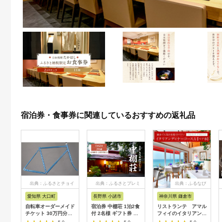
宿泊券・食事券に関連しているおすすめの返礼品
出典：ふるさとチョイ
出典：ふるさとプレミ
出典：ふるなび
ス
アム
愛知県 大口町
長野県 小諸市
神奈川県 鎌倉市
自転車オーダーメイド
宿泊券 中棚荘 1泊2食
リストランテ アマル
チケット 30万円分
付 2名様 ギフト券 チ
フィイのイタリアンデ
【1360365】
ケット 券 宿泊 旅行
ィナーコースA ペア