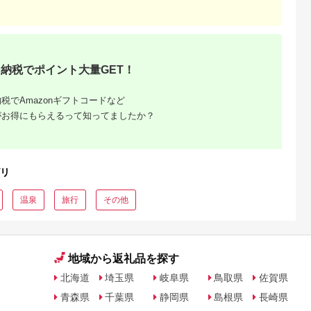
5.0
5.0
5.0
5.0
都城市) ゴルフ
さと感謝券（3,000円
ン] 旅行券 チケット
（プールorトレーニ
,000,000
10,000
51,000
14,000
ブ ダンロ
分）
グ室)
円
寄付金額:
円
寄付金額:
円
寄付金額:
円
シオ スリク
ーブランド
購入補助券
ドライバー
ェイウッド
納税でポイント大量GET！
ド ウエッ
デル
税でAmazonギフトコードなど
がお得にもらえるって知ってましたか？
リ
温泉
旅行
その他
地域から返礼品を探す
北海道
埼玉県
岐阜県
鳥取県
佐賀県
青森県
千葉県
静岡県
島根県
長崎県