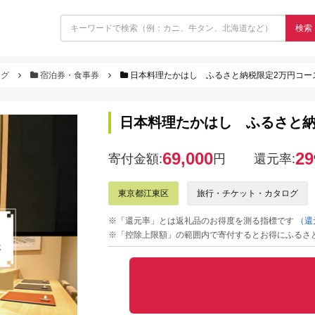
検索
ログ
宿泊券・食事券
日本料理たかはし ふるさと納税限定2万円コ
日本料理たかはし ふるさと
69,000
29
寄付金額:
円
還元率:
東京都江東区
旅行・チケット・カタログ
※「還元率」とは返礼品のお得度を測る指標です
（還
※「控除上限額」の範囲内で寄付するとお得にふるさ