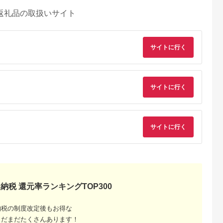
返礼品の取扱いサイト
サイトに行く
サイトに行く
サイトに行く
るさとチョイ
出典：ふるさとチョイ
出典：ふるさとプレミ
出典：ふるさとチョ
納税 還元率ランキングTOP300
ス
ス
アム
城市
群馬県 長野原町
秋田県 にかほ市
静岡県 島田市
付】ゴルフク
北軽井沢・八ッ場ダム
全日 さんねむ温泉 ペ
[№5695-0585]島田
納税の制度改定後もお得な
補助券
周辺ほか町内各所で利
ア宿泊券[2名:1泊朝食
総合スポーツセンタ
まだまだたくさんあります！
_GI-
用可能な長野原町ふる
付・スタンダードツイ
利用回数券12枚綴り