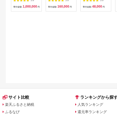
5.0
5.0
5.0
温泉 食事
券
1,000,000
160,000
48,000
寄付金額:
円
寄付金額:
円
寄付金額:
円
サイト比較
ランキングから探
楽天ふるさと納税
人気ランキング
ふるなび
還元率ランキング