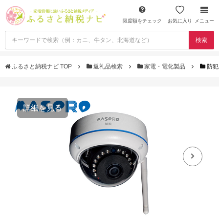
限度額をチェック
お気に入り
メニュー
検索
ふるさと納税ナビ TOP
返礼品検索
家電・電化製品
防犯
詳細を見る