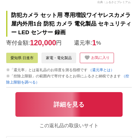
出典：ふるさとプレミアム
防犯カメラ セット用 専用増設ワイヤレスカメラ
屋内外用1台 防犯 カメラ 電化製品 セキュリティ
ー LED センサー 録画
120,000
1
寄付金額:
円
還元率:
%
お気に入り
愛知県 日進市
家電・電化製品
※「還元率」とは返礼品のお得度を測る指標です
（還元率とは）
※「控除上限額」の範囲内で寄付するとお得にふるさと納税できます
（控
除上限額を調べる）
詳細を見る
この返礼品の取扱いサイト