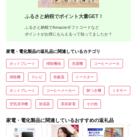
ふるさと納税でポイント大量GET！
ふるさと納税でAmazonギフトコードなど
ポイントがお得にもらえるって知ってましたか？
家電・電化製品の返礼品に関連しているカテゴリ
ホットプレート
掃除機他
洗濯機
コーヒーメーカ
掃除機
テレビ
炊飯器
トースター
ホットプレート
コーヒーメーカー
餅つき機
ミキサー
空気清浄機
加湿器
美容家電
その他
家電・電化製品に関連しているおすすめの返礼品