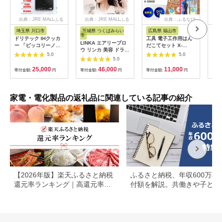
出典：JRE MALLふる
出典：JRE MALLふる
出典：ふるなび
さと納税
さと納税
埼玉県 川口市
茨城県 つくばみらい
広島県 福山市
大
市
ドリテック IHクッカ
工具 電子工作用はん
乾電
LINKA エアリーブロ
ー 「ピッコリーノ」
だこてセット X-
単3
ウ リンカ 美容 ドライ
ブラック DI-
2000E[BAEG004]工
カリ
5.0
5.0
ヤー ヘアケア 髪 エス
217BK【1642626】
5.0
具
ック
テ ギフト ラッピング
25,000
46,000
11,000
寄付金額:
円
贈呈品 プレゼント 母
寄付金額:
円
寄付金額:
円
寄付
の日 母の日準備 母の
日ギフト [EV08-NT]
家電・電化製品の返礼品に関連している記事の紹介
【2026年版】楽天ふるさと納税
ふるさと納税、年収600万の
還元率ランキング｜高還元率返
付額を解説。共働きや子ども
礼品をジャンル別に比較
いる場合も