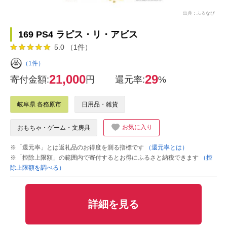
出典：ふるなび
169 PS4 ラピス・リ・アビス
5.0 （1件）
（1件）
21,000
29
寄付金額:
円
還元率:
%
岐阜県 各務原市
日用品・雑貨
お気に入り
おもちゃ・ゲーム・文房具
※「還元率」とは返礼品のお得度を測る指標です
（還元率とは）
※「控除上限額」の範囲内で寄付するとお得にふるさと納税できます
（控
除上限額を調べる）
詳細を見る