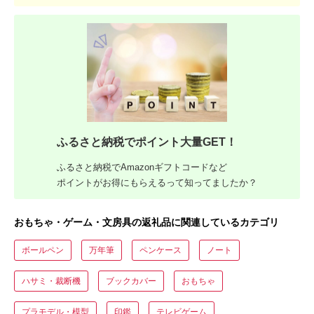
ふるさと納税でポイント大量GET！
ふるさと納税でAmazonギフトコードなど
ポイントがお得にもらえるって知ってましたか？
おもちゃ・ゲーム・文房具の返礼品に関連しているカテゴリ
ボールペン
万年筆
ペンケース
ノート
ハサミ・裁断機
ブックカバー
おもちゃ
プラモデル・模型
印鑑
テレビゲーム