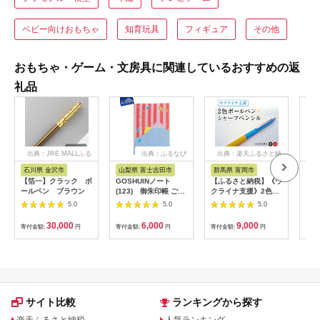
ベビー向けおもちゃ
知育玩具
フィギュア
その他
おもちゃ・ゲーム・文房具に関連しているおすすめの返
礼品
出典：JRE MALLふる
出典：ふるなび
出典：楽天ふるさと納
さと納税
税
石川県 金沢市
山梨県 富士吉田市
群馬県 富岡市
山
【箔一】クラック ボ
GOSHUINノート
【ふるさと納税】《ウ
富士
ールペン ブラウン
(123) 御朱印帳 ご朱
クライナ支援》2色ボ
マス
印 神社 お寺 雑貨 富
ールペン (赤・黒) +シ
15
5.0
5.0
5.0
士山
ャープペンシル (0.5)
ステ
F20E-788
モモ
30,000
6,000
9,000
寄付金額:
円
寄付金額:
円
寄付金額:
円
寄付
和紙
サイト比較
ランキングから探す
楽天ふるさと納税
人気ランキング