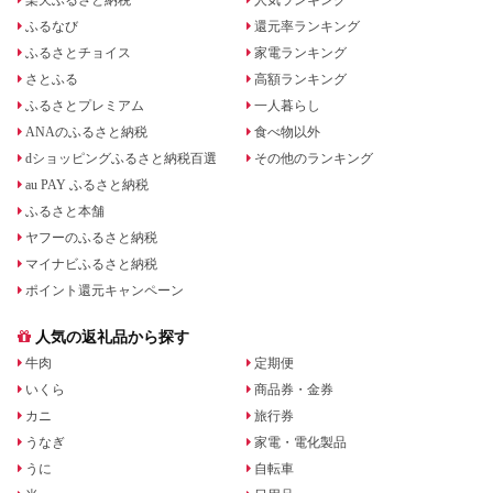
ふるなび
還元率ランキング
ふるさとチョイス
家電ランキング
さとふる
高額ランキング
ふるさとプレミアム
一人暮らし
ANAのふるさと納税
食べ物以外
dショッピングふるさと納税百選
その他のランキング
au PAY ふるさと納税
ふるさと本舗
ヤフーのふるさと納税
マイナビふるさと納税
ポイント還元キャンペーン
人気の返礼品から探す
牛肉
定期便
いくら
商品券・金券
カニ
旅行券
うなぎ
家電・電化製品
うに
自転車