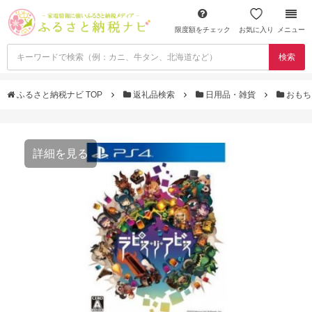
限度額をチェック
お気に入り
メニュー
検索
ふるさと納税ナビ TOP
返礼品検索
日用品・雑貨
おもち
詳細を見る