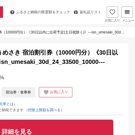
ふるさと納税の
限度額をチェック
返礼品リスト
お気に入り
メニュー
30日以内に出荷予定(土日祝除く)》---isn_umesaki_30d_24_33500_10000---
めさき 宿泊割引券（10000円分）《30日以
mesaki_30d_24_33500_10000---
%
お気に入り
宿泊券・食事券
元率とは）
と納税できます
（控除上限額を調べる）
詳細を見る