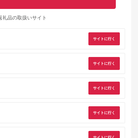
返礼品の取扱いサイト
サイトに行く
サイトに行く
るさとチョイ
出典：ふるさとチョイ
出典：ふるさとプレミ
出典：ふるさとチョ
ス
ス
アム
城市
群馬県 長野原町
秋田県 にかほ市
静岡県 島田市
サイトに行く
付】ゴルフク
北軽井沢・八ッ場ダム
全日 さんねむ温泉 ペ
[№5695-0585]島田
補助券
周辺ほか町内各所で利
ア宿泊券[2名:1泊朝食
総合スポーツセンタ
_GI-
用可能な長野原町ふる
付・スタンダードツイ
利用回数券12枚綴り
5.0
5.0
5.0
5.0
都城市) ゴルフ
さと感謝券（3,000円
ン] 旅行券 チケット
（プールorトレーニ
,000,000
10,000
51,000
14,000
ブ ダンロ
分）
グ室)
円
寄付金額:
円
寄付金額:
円
寄付金額:
円
サイトに行く
シオ スリク
ーブランド
購入補助券
ドライバー
ェイウッド
ド ウエッ
サイトに行く