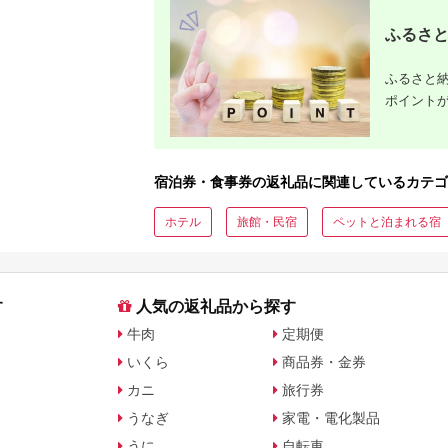
ふるさと
ふるさと納
ポイント
宿泊券・食事券の返礼品に関連しているカテゴ
ホテル
旅館・民宿
ペットと泊まれる宿
す
人気の返礼品から探す
牛肉
定期便
いくら
商品券・金券
カニ
旅行券
うなぎ
家電・電化製品
うに
自転車