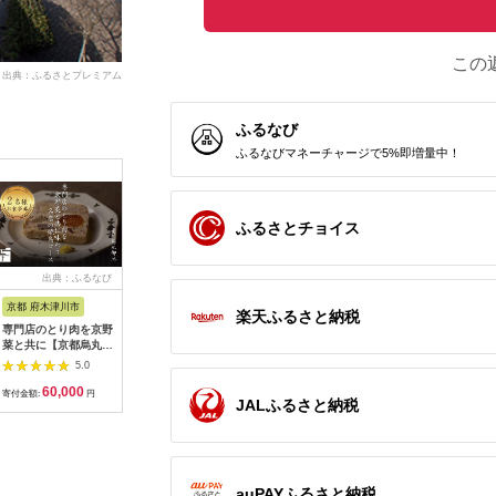
この
出典：ふるさとプレミアム
ふるなび
ふるなびマネーチャージで5%即増量中！
ふるさとチョイス
出典：ふるなび
出典：ふるなび
出典：ふるなび
出典：ふ
京都 府木津川市
長崎県
埼玉県 飯能市
宮崎県 都
楽天ふるさと納税
専門店のとり肉を京野
界 雲仙 ふるさと納
【BlueTarp】ランチ
【先行受
菜と共に【京都烏丸御
税宿泊ギフト券
お食事券(ペア) チケッ
ラブ購入
池】で味わう2名様焼
（15,000円）【星野
ト HNNC001
300,000円
5.0
5.0
5.0
鳥コースお食事券
リゾート】
C701_(
60,000
50,000
14,000
1
064-15
ゴルフクラ
寄付金額:
円
寄付金額:
円
寄付金額:
円
寄付金額:
JALふるさと納税
ップ ゼク
ソン クリ
チケット 
アイアン 
フェアウ
ハイブリッ
auPAYふるさと納税