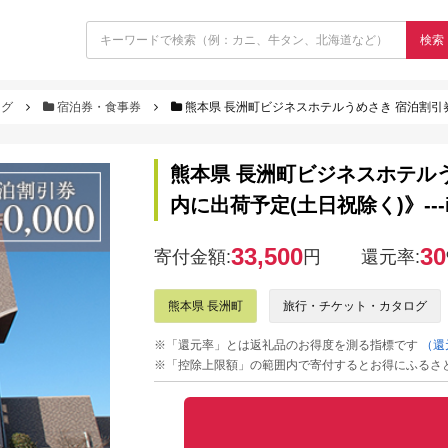
検索
ログ
宿泊券・食事券
熊本県 長洲町ビジネスホテルうめさき 宿泊割引券（10000円分）《
熊本県 長洲町ビジネスホテルう
内に出荷予定(土日祝除く)》---isn_u
33,500
30
寄付金額:
円
還元率:
熊本県 長洲町
旅行・チケット・カタログ
※「還元率」とは返礼品のお得度を測る指標です
（還
※「控除上限額」の範囲内で寄付するとお得にふるさ