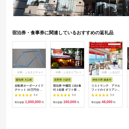
宿泊券・食事券に関連しているおすすめの返礼品
出典：ふるさとチョイ
出典：ふるさとプレミ
出典：ふるなび
ス
アム
愛知県 大口町
長野県 小諸市
神奈川県 鎌倉市
自転車オーダーメイド
宿泊券 中棚荘 1泊2食
リストランテ アマル
チケット 30万円分
付 2名様 ギフト券 チ
フィイのイタリアンデ
【1360365】
ケット 券 宿泊 旅行
ィナーコースA ペア
5.0
5.0
5.0
温泉 食事
券
1,000,000
160,000
48,000
寄付金額:
円
寄付金額:
円
寄付金額:
円