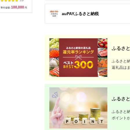
5.0
5.0
5.0
泊割引券 割引チケッ
ル 旅館 旅行 熊本県
宿） 旅行 温泉 宿泊
100,000
20,000
120,000
1
ト 宿泊 飛騨高山
上天草市
温泉宿 補助券 温泉旅
寄付金額:
円
寄付金額:
円
寄付金額:
円
寄付金額:
行 母の日 父の日 ギフ
auPAYふるさと納税
ト 贈り物 国内旅行 送
料無料 ふるさと納税
F2Y-1996
ふるさと
ふるさと
返礼品は
ふるさと
ふるさと納
ポイント