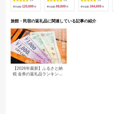
5.0
5.0
5.0
ー宿泊券
露天風呂付客室】1泊
125,000
68,000
344,000
2食付き ペア宿泊券
寄付金額:
円
寄付金額:
円
寄付金額:
円
（2名様分） ／ 旅行
チケット 温泉 北陸 あ
わら温泉 特別スイー
旅館・民宿の返礼品に関連している記事の紹介
ト 冷蔵庫インクルー
シブ グランディア あ
わら
【2026年最新】ふるさと納
税 金券の返礼品ランキング
｜旅行券・食事券・商品券
を比較