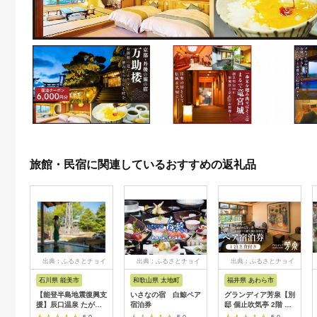
旅館・民宿に関連しているおすすめの返礼品
出典：ふるさとチョイ
出典：ふるさとチョイ
出典：ふるさとチョイ
ス
ス
ス
石川県 能美市
和歌山県 太地町
福井県 あわら市
【能登半島地震復興支
いさなの宿 白鯨ペア
グランディア芳泉【別
援】辰口温泉 たがわ
宿泊券
邸 個止吹気亭 2階 コ
龍泉閣「吉祥亭」ペア
ンフォートスイート