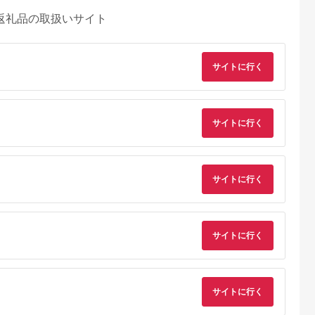
返礼品の取扱いサイト
サイトに行く
サイトに行く
サイトに行く
サイトに行く
るさとチョイ
出典：ふるさとチョイ
出典：ふるさとチョイ
出典：ふるさとチョ
ス
ス
ス
道市
京都 府京丹後市
和歌山県 広川町
広島県 廿日市
サイトに行く
（ガンツウ）ご
京都・夕日ヶ浦温泉
滝原温泉ほたるの湯
国民宿舎みやじま杜
0,000円分
【海花亭 花御前】ご
1泊2日ペアご宿泊券
宿 （1泊2食付）ペア
宿泊クーポン券
◇ / 和歌山 広川町 温
宿泊利用券