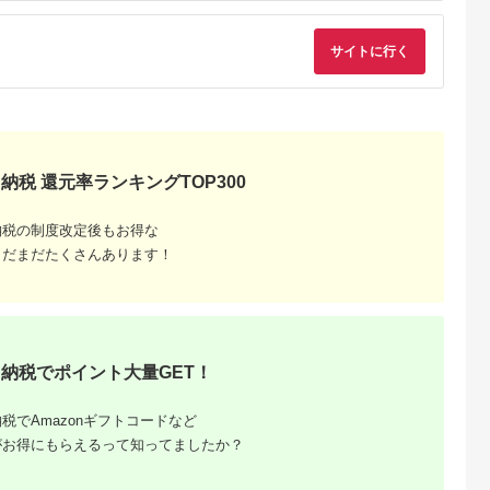
5.0
5.0
5.0
5.0
60,000円分 京都 京
泉 旅館 紀州 熊野古道
,000,000
200,000
58,000
131,000
丹後・旅行クーポン・
【htr911-1p2k】
円
寄付金額:
円
寄付金額:
円
寄付金額:
円
温泉 宿泊券・温泉
サイトに行く
宿・京都府・旅行券・
高級宿・高級ホテル・
料理旅館
納税 還元率ランキングTOP300
納税の制度改定後もお得な
まだまだたくさんあります！
納税でポイント大量GET！
税でAmazonギフトコードなど
がお得にもらえるって知ってましたか？