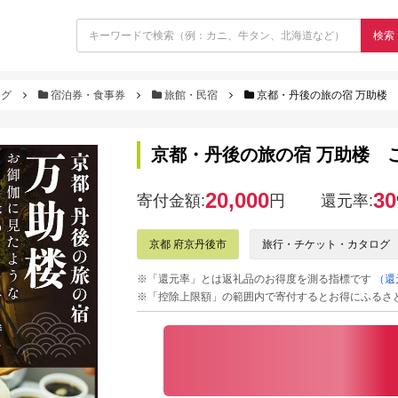
検索
ログ
宿泊券・食事券
旅館・民宿
京都・丹後の旅の宿 万助楼 
京都・丹後の旅の宿 万助楼 ご
20,000
30
寄付金額:
円
還元率:
京都 府京丹後市
旅行・チケット・カタログ
※「還元率」とは返礼品のお得度を測る指標です
（還
※「控除上限額」の範囲内で寄付するとお得にふるさ