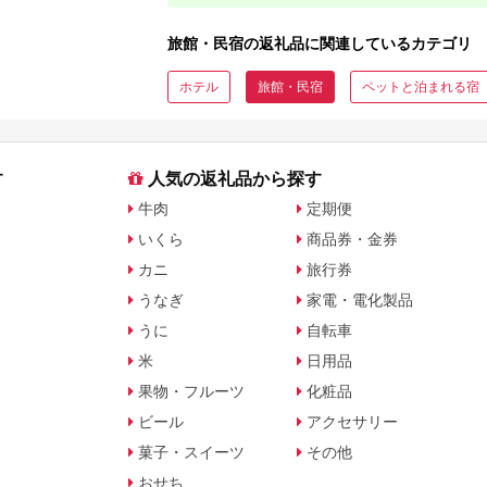
旅館・民宿の返礼品に関連しているカテゴリ
ホテル
旅館・民宿
ペットと泊まれる宿
す
人気の返礼品から探す
牛肉
定期便
いくら
商品券・金券
カニ
旅行券
うなぎ
家電・電化製品
うに
自転車
米
日用品
果物・フルーツ
化粧品
ビール
アクセサリー
菓子・スイーツ
その他
おせち