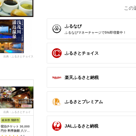
この
ふるなび
ふるなびマネーチャージで5%即増量中！
ふるさとチョイス
出典：ふるさとチョイス
楽天ふるさと納税
ふるさとプレミアム
出典：ふるさとチョイ
出典：ふるさとチョイ
出典：ふるさとチョイ
出典：ふ
ス
ス
ス
岐阜県 飛騨市
熊本県 上天草市
山形県
広島県 尾
JALふるさと納税
宿泊チケット 30,000
上天草市内の宿泊施設
山形県内温泉旅館 宿
guntû
円分 料亭旅館 八ツ三
宿泊利用券5,000円分
泊補助券36000円分
利用券 30
館 宿泊体験 宿泊券 宿
宿泊券 クーポン ホテ
（やまがた女将会の