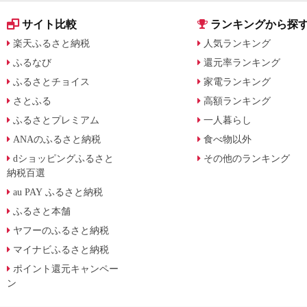
サイト比較
ランキングから探
楽天ふるさと納税
人気ランキング
ふるなび
還元率ランキング
ふるさとチョイス
家電ランキング
さとふる
高額ランキング
ふるさとプレミアム
一人暮らし
ANAのふるさと納税
食べ物以外
dショッピングふるさと
その他のランキング
納税百選
au PAY ふるさと納税
ふるさと本舗
ヤフーのふるさと納税
マイナビふるさと納税
ポイント還元キャンペー
ン