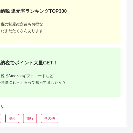
納税 還元率ランキングTOP300
るさとチョイ
出典：ふるなび
出典：ふるなび
出典：ふるな
ス
久市
栃木県 那須町
沖縄県 恩納村
京都 府京都市
納税の制度改定後もお得な
ラマキャンプ
ステーキハウス寿楽
沖縄県恩納村 日本旅
食事券 ミシュラン三
(APC) バ
お食事・お買物券
行 地域限定旅行クー
ツ星 京都 菊乃井
まだまだたくさんあります！
１泊キャンプ
（6,000円分）｜ステ
ポン30万円分（Eメー
30,000円分 お食事
5.0
5.0
5.0
5.0
薪１束orク
ーキ 食事券 グルメ券
ル発行）
0,000
20,000
1,000,000
100,000
ール２本付プ
チケット 券 ディナー
円
寄付金額:
円
寄付金額:
円
寄付金額:
円
ランチ 誕生日 ふるさ
と 納税 栃木県 那須町
〔C-59〕 ※着日指定
不可
納税でポイント大量GET！
税でAmazonギフトコードなど
がお得にもらえるって知ってましたか？
リ
温泉
旅行
その他