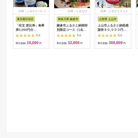
出典：ふるさとパレッ
出典：ふるなび
出典：ふるさとチョイ
ト
ス
東京都渋谷区
神奈川県 鎌倉市
山形県 上山市
「松玄 恵比寿」食事
鎌倉市ふるさと納税特
上山市ふるさと納税感
券3,000円分
別限定コース（1名様
謝券９０,０００円
【098004】 チケット
分）～MOKICHI
分 0023-2208
5.0
5.0
5.0
お食事券 和食 十割蕎
KAMAKURAの特別全
10,000
32,000
300,000
麦 旬食材 コース料理
7品～ | 食事券 コース
寄付金額:
円
寄付金額:
円
寄付金額:
円
鍋 ランチ 会食 デート
料理 全7品 人気 おす
利用券 ギフト プレゼ
すめ 和洋折衷 記念日
ント
ディナー 送料無料 神
奈川 鎌倉 食事券 食事
券 食事券 食事券