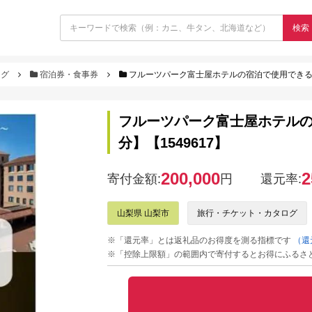
検索
ログ
宿泊券・食事券
フルーツパーク富士屋ホテルの宿泊で使用できる【宿
フルーツパーク富士屋ホテルの宿
分】【1549617】
200,000
2
寄付金額:
円
還元率:
山梨県 山梨市
旅行・チケット・カタログ
※「還元率」とは返礼品のお得度を測る指標です
（還
※「控除上限額」の範囲内で寄付するとお得にふるさ