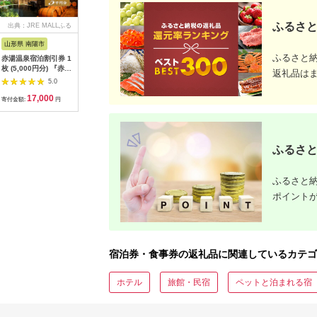
ふるさと
出典：JRE MALLふる
出典：ふるさとパレッ
出典：ふるなび
出典：ふ
さと納税
ト
山形県 南陽市
東京都渋谷区
北海道 東川町
長野県 佐
ふるさと
赤湯温泉宿泊割引券 1
しゃぶしゃぶKINTAN
(22001089)三千櫻飲
荒船パノ
枚 (5,000円分) 『赤湯
代官山本店 お食事券
もうぜチケット
フィールド
返礼品は
温泉旅館協同組合』
6000円分
（3000円分）
イク１台
5.0
5.0
5.0
山形県 南陽市 [10]
場利用券（
17,000
20,000
10,000
1
ラフトビ
寄付金額:
円
寄付金額:
円
寄付金額:
円
寄付金額:
ラン）
ふるさと
ふるさと納
ポイント
宿泊券・食事券の返礼品に関連しているカテゴ
ホテル
旅館・民宿
ペットと泊まれる宿