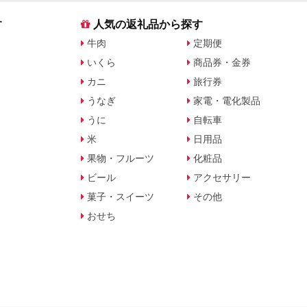
す
人気の返礼品から探す
牛肉
定期便
いくら
商品券・金券
カニ
旅行券
うなぎ
家電・電化製品
うに
自転車
米
日用品
果物・フルーツ
化粧品
ビール
アクセサリー
菓子・スイーツ
その他
おせち