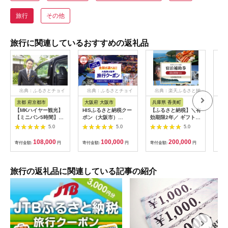
旅行
その他
旅行に関連しているおすすめの返礼品
出典：ふるさとチョイ
出典：ふるさとチョイ
出典：楽天ふるさと納
出
ス
ス
税
京都 府京都市
大阪府 大阪市
兵庫県 香美町
栃
【MKハイヤー観光】
HISふるさと納税クー
【ふるさと納税】＼有
【ふ
【ミニバン5時間】ド
ポン（大阪市）
効期限2年／ ギフトに
り日
ライバーとめぐるとっ
30,000円分_OS039-
も使える 宿泊補助券
1万
5.0
5.0
5.0
ておきの京都観光（3
0001-07
60,000円分 宿泊助成
券 
／21-6／20・10／1-
券 宿泊券 旅 トラベル
券 
108,000
100,000
200,000
寄付金額:
円
寄付金額:
円
寄付金額:
円
寄付
11／30）
旅行券 兵庫県 香美町
館 
カニ 温泉 海 観光 旅
ャー
行 関西 ホテル 旅館
チケ
宿 体験 ギフト クーポ
[029
旅行の返礼品に関連している記事の紹介
ン 宿泊 お泊り 国内旅
行 但馬牛 旅館 温泉宿
プレゼント 贈答 母の
日 25-09