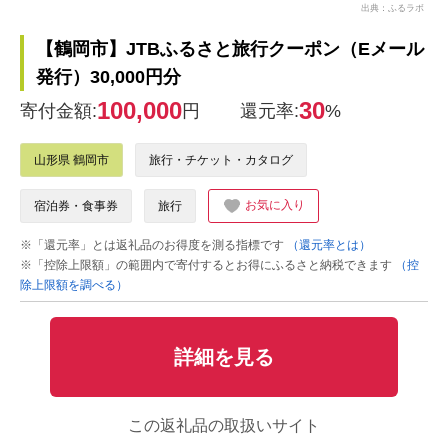
出典：ふるラボ
【鶴岡市】JTBふるさと旅行クーポン（Eメール
発行）30,000円分
100,000
30
寄付金額:
円
還元率:
%
山形県 鶴岡市
旅行・チケット・カタログ
お気に入り
宿泊券・食事券
旅行
※「還元率」とは返礼品のお得度を測る指標です
（還元率とは）
※「控除上限額」の範囲内で寄付するとお得にふるさと納税できます
（控
除上限額を調べる）
詳細を見る
この返礼品の取扱いサイト