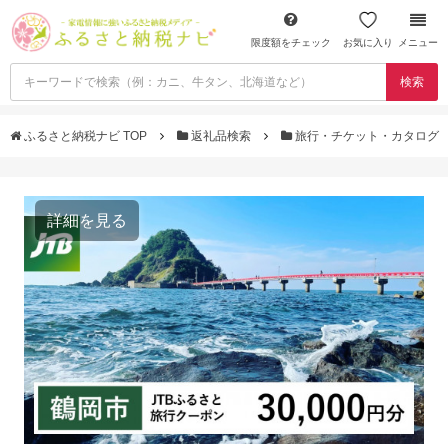
限度額をチェック
お気に入り
メニュー
検索
ふるさと納税ナビ TOP
返礼品検索
旅行・チケット・カタログ
詳細を見る