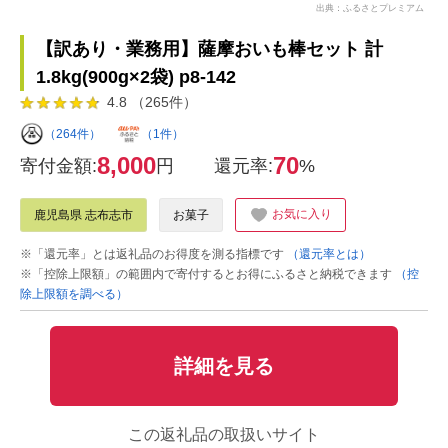
出典：ふるさとプレミアム
【訳あり・業務用】薩摩おいも棒セット 計
1.8kg(900g×2袋) p8-142
4.8 （265件）
（264件）
（1件）
8,000
70
寄付金額:
円
還元率:
%
お気に入り
鹿児島県 志布志市
お菓子
※「還元率」とは返礼品のお得度を測る指標です
（還元率とは）
※「控除上限額」の範囲内で寄付するとお得にふるさと納税できます
（控
除上限額を調べる）
詳細を見る
この返礼品の取扱いサイト