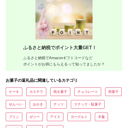
ふるさと納税でポイント大量GET！
ふるさと納税でAmazonギフトコードなど
ポイントがお得にもらえるって知ってましたか？
お菓子の返礼品に関連しているカテゴリ
ケーキ
カステラ
焼き菓子
チョコレート
和菓子
せんべい
おかき
ナッツ
スナック・駄菓子
プリン
ゼリー
アイス
ヨーグルト
羊羹