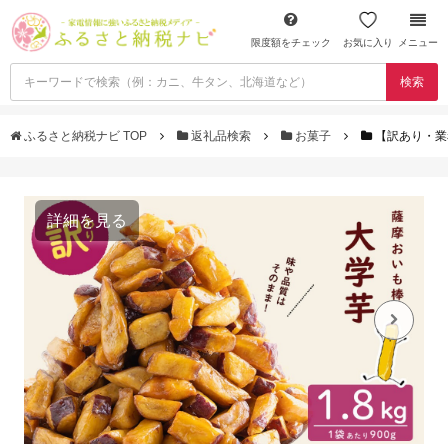
限度額をチェック
お気に入り
メニュー
検索
ふるさと納税ナビ TOP
返礼品検索
お菓子
【訳あり・業務用
詳細を見る