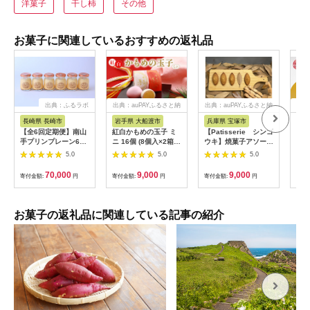
洋菓子
干し柿
その他
お菓子に関連しているおすすめの返礼品
出典：ふるラボ
出典：auPAYふるさと納
出典：auPAYふるさと納
出
税
税
長崎県 長崎市
岩手県 大船渡市
兵庫県 宝塚市
宮
【全6回定期便】南山
紅白かもめの玉子 ミ
【Patisserie シンゴ
創業
手プリンプレーン6個
ニ 16個 (8個入×2箱)
ウキ】焼菓子アソート
の越
セット ぷりん デザー
指定日対応 のし対応
（マドレーヌ・コノ
ル木
5.0
5.0
5.0
ト スイーツ お菓子 菓
菓子 お菓子 洋菓子 ス
ハ）
アム
子
イーツ かわいい おや
後屋
70,000
9,000
9,000
寄付金額:
円
寄付金額:
円
寄付金額:
円
寄付
つ 銘菓 個包装 土産
445
お土産 手土産 イベン
キャ
ト プレゼント ギフト
菓子
お楽しみ会 贈答品 お
お菓子の返礼品に関連している記事の紹介
中元 お歳暮 誕生日 バ
レンタイン ホワイト
デー ハロウィン クリ
スマス お礼 お供え 食
べ物 退職 内祝い 父の
日 母の日 敬老の日 大
船渡市 三陸 岩手県 国
産 三陸銘菓