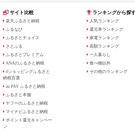
サイト比較
ランキングから探
楽天ふるさと納税
人気ランキング
ふるなび
還元率ランキング
ふるさとチョイス
家電ランキング
さとふる
高額ランキング
ふるさとプレミアム
一人暮らし
ANAのふるさと納税
食べ物以外
dショッピングふるさと
その他のランキング
納税百選
au PAY ふるさと納税
ふるさと本舗
ヤフーのふるさと納税
マイナビふるさと納税
ポイント還元キャンペー
ン