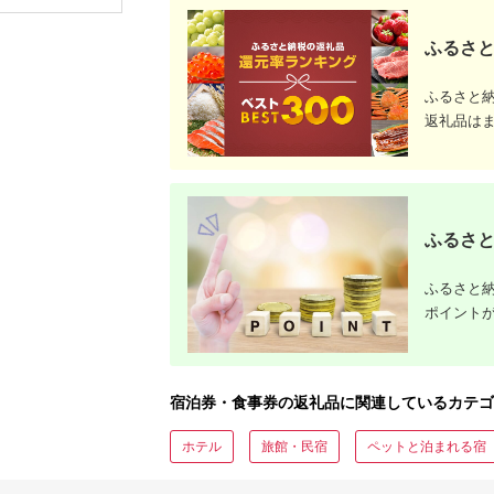
ップ ゼク
ソン クリ
チケット 
ふるさと
アイアン 
フェアウ
ハイブリッ
ふるさと
ジ 最新モ
返礼品は
ふるさと
ふるさと納
ポイント
宿泊券・食事券の返礼品に関連しているカテゴ
ホテル
旅館・民宿
ペットと泊まれる宿