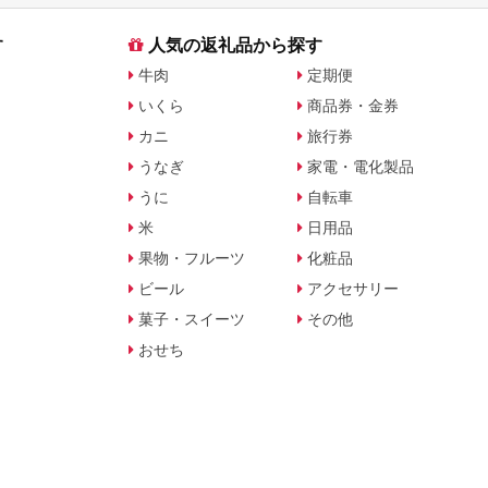
す
人気の返礼品から探す
牛肉
定期便
いくら
商品券・金券
カニ
旅行券
うなぎ
家電・電化製品
うに
自転車
米
日用品
果物・フルーツ
化粧品
ビール
アクセサリー
菓子・スイーツ
その他
おせち