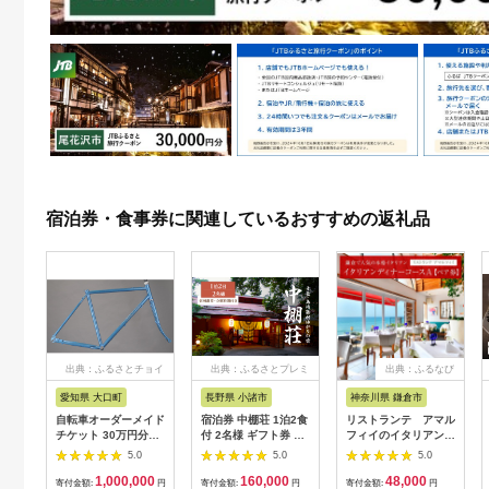
宿泊券・食事券に関連しているおすすめの返礼品
出典：ふるさとチョイ
出典：ふるさとプレミ
出典：ふるなび
ス
アム
愛知県 大口町
長野県 小諸市
神奈川県 鎌倉市
自転車オーダーメイド
宿泊券 中棚荘 1泊2食
リストランテ アマル
チケット 30万円分
付 2名様 ギフト券 チ
フィイのイタリアンデ
【1360365】
ケット 券 宿泊 旅行
ィナーコースA ペア
5.0
5.0
5.0
温泉 食事
券
1,000,000
160,000
48,000
寄付金額:
円
寄付金額:
円
寄付金額:
円