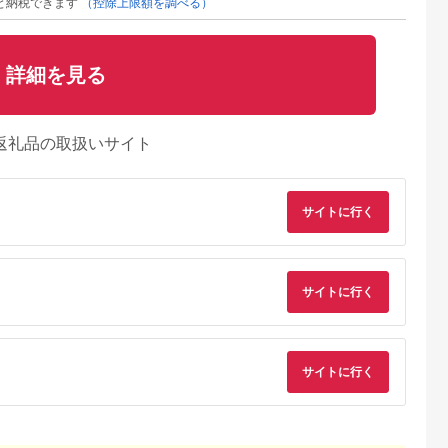
と納税できます
（控除上限額を調べる）
詳細を見る
返礼品の取扱いサイト
サイトに行く
サイトに行く
るさとチョイ
出典：ふるさとチョイ
出典：ふるさとプレミ
出典：ふるさとチョ
ス
ス
アム
城市
群馬県 長野原町
秋田県 にかほ市
静岡県 島田市
サイトに行く
付】ゴルフク
北軽井沢・八ッ場ダム
全日 さんねむ温泉 ペ
[№5695-0585]島田
補助券
周辺ほか町内各所で利
ア宿泊券[2名:1泊朝食
総合スポーツセンタ
_GI-
用可能な長野原町ふる
付・スタンダードツイ
利用回数券12枚綴り
5.0
5.0
5.0
5.0
都城市) ゴルフ
さと感謝券（3,000円
ン] 旅行券 チケット
（プールorトレーニ
,000,000
10,000
51,000
14,000
ブ ダンロ
分）
グ室)
円
寄付金額:
円
寄付金額:
円
寄付金額:
円