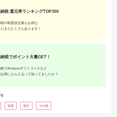
シオ スリク
ーブランド
購入補助券
納税 還元率ランキングTOP300
ドライバー
ェイウッド
ド ウエッ
納税の制度改定後もお得な
デル
まだまだたくさんあります！
納税でポイント大量GET！
税でAmazonギフトコードなど
がお得にもらえるって知ってましたか？
リ
温泉
旅行
その他