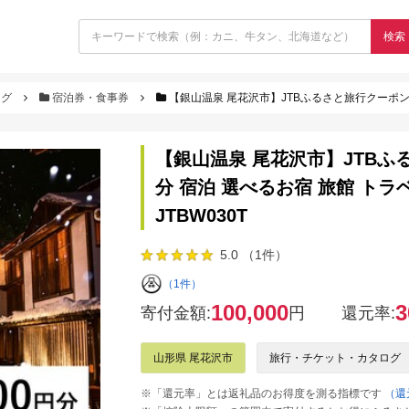
検索
ログ
宿泊券・食事券
【銀山温泉 尾花沢市】JTBふるさと旅行クーポン（Eメール発行）3
【銀山温泉 尾花沢市】JTBふる
分 宿泊 選べるお宿 旅館 トラベ
JTBW030T
5.0 （1件）
（1件）
100,000
3
寄付金額:
円
還元率:
山形県 尾花沢市
旅行・チケット・カタログ
※「還元率」とは返礼品のお得度を測る指標です
（還