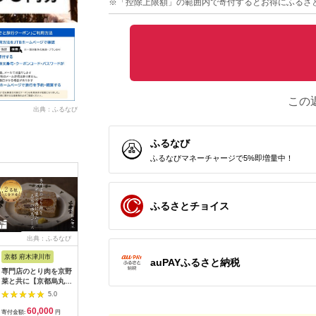
※「控除上限額」の範囲内で寄付するとお得にふるさ
この
出典：ふるなび
ふるなび
ふるなびマネーチャージで5%即増量中！
ふるさとチョイス
出典：ふるなび
出典：ふるなび
出典：ふるなび
出典：ふ
京都 府木津川市
長崎県
埼玉県 飯能市
宮崎県 都
auPAYふるさと納税
専門店のとり肉を京野
界 雲仙 ふるさと納
【BlueTarp】ランチ
【先行受
菜と共に【京都烏丸御
税宿泊ギフト券
お食事券(ペア) チケッ
ラブ購入
池】で味わう2名様焼
（15,000円）【星野
ト HNNC001
300,000円
5.0
5.0
5.0
鳥コースお食事券
リゾート】
C701_(
60,000
50,000
14,000
1
064-15
ゴルフクラ
寄付金額:
円
寄付金額:
円
寄付金額:
円
寄付金額: