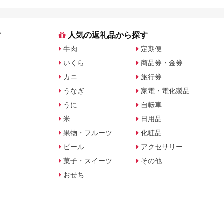
す
人気の返礼品から探す
牛肉
定期便
いくら
商品券・金券
カニ
旅行券
うなぎ
家電・電化製品
うに
自転車
米
日用品
果物・フルーツ
化粧品
ビール
アクセサリー
菓子・スイーツ
その他
おせち