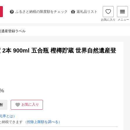
ふるさと納税の
限度額をチェック
返礼品リスト
お気に入り
メニュー
界自然遺産登録ラベル
 2本 900ml 五合瓶 樫樽貯蔵 世界自然遺産登
%
お気に入り
酎
元率とは）
と納税できます
（控除上限額を調べる）