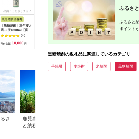
ふるさと
出典：ふるさとチョイ
出典：楽天ふるさと納
出典：ふるさとチョイ
出典：楽
ス
税
ス
鹿児島県 喜界町
鹿児島県 天城町
鹿児島県 徳之島町
鹿児島県 
ふるさと納
【黒糖焼酎】三年寝太
【ふるさと納税】奄美
1425奄美本格黒糖焼
黒糖焼酎
ポイント
蔵30度1800ml【喜界
酒類 本格 黒糖焼酎 奄
酎 島のナポレオン×
（喜界島
島酒造】
美30度 一升瓶
ざわわ（1.8L×2本） (
伝蔵・三
5.0
5.0
5.0
1.8L×2本セット 鹿児
蔵元直送 酒 プリン体
10,000
15,000
12,000
2
島 徳之島 焼酎 お酒
ゼロ 糖質ゼロ 奄美 徳
寄付金額:
円
寄付金額:
円
寄付金額:
円
寄付金額:
送料無料
之島 鹿児島 晩酌 和食
洋食 島のナポレオン
黒糖焼酎の返礼品に関連しているカテゴリ
奄美大島にしかわ酒造
)
芋焼酎
麦焼酎
米焼酎
黒糖焼酎
ふるさ
鹿児島県 徳之島町のふるさ
鹿児島県 伊仙町の
と納税のご紹介
納税のご紹介