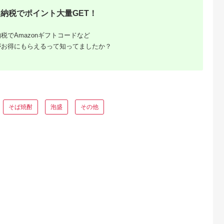
納税でポイント大量GET！
天ふるさと納
出典：ふるさとチョイ
出典：ふるさとチョイ
出典：楽天ふるさと
税
ス
ス
喜界町
鹿児島県 奄美市
鹿児島県 知名町
鹿児島県 徳之島町
税でAmazonギフトコードなど
3本セット
【奄美黒糖焼酎飲み比
をちみづ 25度 900ml
《蔵元直送便》本格
がお得にもらえるって知ってましたか？
・しまっちゅ
べセット】加那・珊
6本 C047-011-03
糖焼酎 異なる旨味に
年寝太蔵）
瑚 A004-006
酔いしれる3本
5.0
5.0
5.0
5.0
0,000
20,000
32,000
12,000
円
寄付金額:
円
寄付金額:
円
寄付金額:
円
そば焼酎
泡盛
その他
ふるさと