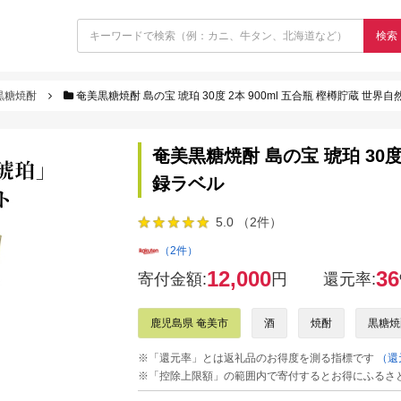
検索
黒糖焼酎
奄美黒糖焼酎 島の宝 琥珀 30度 2本 900ml 五合瓶 樫樽貯蔵 世
奄美黒糖焼酎 島の宝 琥珀 30度
録ラベル
5.0 （2件）
（2件）
12,000
36
寄付金額:
円
還元率:
鹿児島県 奄美市
酒
焼酎
黒糖焼
※「還元率」とは返礼品のお得度を測る指標です
（還
※「控除上限額」の範囲内で寄付するとお得にふるさ