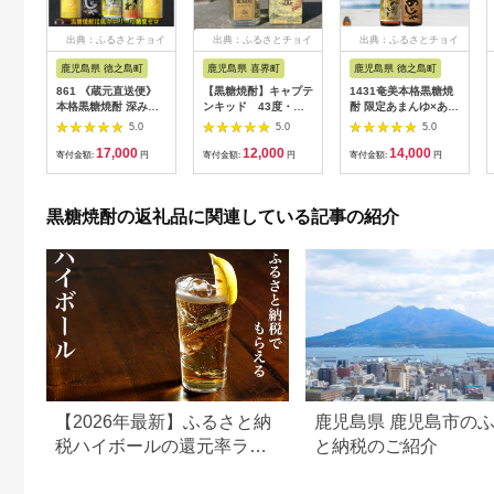
出典：ふるさとチョイ
出典：ふるさとチョイ
出典：ふるさとチョイ
ス
ス
ス
鹿児島県 徳之島町
鹿児島県 喜界町
鹿児島県 徳之島町
861 《蔵元直送便》
【黒糖焼酎】キャプテ
1431奄美本格黒糖焼
本格黒糖焼酎 深み薫
ンキッド 43度・
酎 限定あまんゆ×あじ
る贅沢 5本ギフト ( 焼
720ml・化粧箱入り
ゃ（30度）（1.8L×2
5.0
5.0
5.0
酎 酒 お湯割り 水割り
【喜界島酒造】
本） ( 蔵元直送 酒 プ
17,000
12,000
14,000
炭酸割り 徳之島 奄美
リン体ゼロ 糖質ゼロ
寄付金額:
円
寄付金額:
円
寄付金額:
円
鹿児島 糖質ゼロ プリ
奄美 徳之島 鹿児島 晩
ン体ゼロ 5本 飲み比
酌 和食 洋食 飲み比べ
べ 島のナポレオン あ
奄美大島にしかわ酒造
黒糖焼酎の返礼品に関連している記事の紹介
じゃ黒 あまんゆ ざわ
)
わ 奄美大島にしかわ
酒造 本場で飲まれる
黒糖焼酎 )
【2026年最新】ふるさと納
鹿児島県 鹿児島市の
税ハイボールの還元率ラン
と納税のご紹介
キング10選！