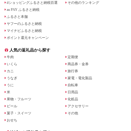
dショッピングふるさと納税百選
その他のランキング
au PAY ふるさと納税
ふるさと本舗
ヤフーのふるさと納税
マイナビふるさと納税
ポイント還元キャンペーン
人気の返礼品から探す
牛肉
定期便
いくら
商品券・金券
カニ
旅行券
うなぎ
家電・電化製品
うに
自転車
米
日用品
果物・フルーツ
化粧品
ビール
アクセサリー
菓子・スイーツ
その他
おせち