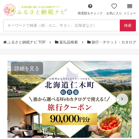
限度額をチェック
お気に入り
メニュー
検索
ふるさと納税ナビ TOP
返礼品検索
旅行・チケット・カタログ
詳細を見る