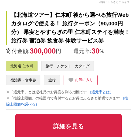
出典：ふるさとチョイス
【北海道ツアー】仁木町 後から選べる旅行Web
カタログで使える！ 旅行クーポン（90,000円
分） 果実とやすらぎの里 仁木町ステイを満喫！
旅行券 宿泊券 飲食券 体験サービス券
300,000
30
寄付金額:
円
還元率:
%
北海道 仁木町
旅行・チケット・カタログ
お気に入り
宿泊券・食事券
旅行
※「還元率」とは返礼品のお得度を測る指標です
（還元率とは）
※「控除上限額」の範囲内で寄付するとお得にふるさと納税できます
（控
除上限額を調べる）
詳細を見る