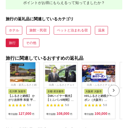
ポイントがお得にもらえるって知ってましたか？
旅行の返礼品に関連しているカテゴリ
ホテル
旅館・民宿
ペットと泊まれる宿
温泉
旅行
その他
旅行に関連しているおすすめの返礼品
出典：楽天ふるさと納
出典：ふるさとチョイ
出典：ふるさとチョイ
出
税
ス
ス
石川県 加賀市
京都 府京都市
大阪府 大阪市
兵
【ふるさと納税】 か
【MKハイヤー観光】
HISふるさと納税クー
【ふ
がり吉祥亭 和室 平日
【ミニバン5時間】ド
ポン（大阪市）
効期
限定 ペア宿泊券 1泊2
ライバーとめぐるとっ
30,000円分_OS039-
も使
5.0
5.0
5.0
食付 2名 ペア 食事付
ておきの京都観光（3
0001-07
60
温泉 宿泊券 旅行 トラ
／21-6／20・10／1-
券 
127,000
108,000
100,000
寄付金額:
円
寄付金額:
円
寄付金額:
円
寄付
ベル 宿泊 宿泊施設 宿
11／30）
旅行
レジャー F6P-0991
カニ
行 
宿 