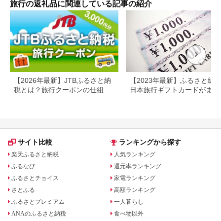
旅行の返礼品に関連している記事の紹介
ン 
行 
プレ
日 2
【2026年最新】JTBふるさと納
【2023年最新】ふるさと納
税とは？旅行クーポンの仕組
日本旅行ギフトカードがまだ
み・使い方をわかりやすく解説
らえる⁉
サイト比較
ランキングから探す
楽天ふるさと納税
人気ランキング
ふるなび
還元率ランキング
ふるさとチョイス
家電ランキング
さとふる
高額ランキング
ふるさとプレミアム
一人暮らし
ANAのふるさと納税
食べ物以外