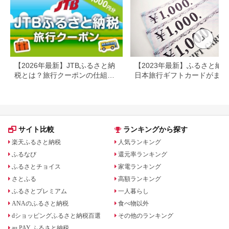
プレゼント 贈答 母の
日 25-09
【2026年最新】JTBふるさと納
【2023年最新】ふるさと納
税とは？旅行クーポンの仕組
日本旅行ギフトカードがまだ
み・使い方をわかりやすく解説
らえる⁉
サイト比較
ランキングから探す
楽天ふるさと納税
人気ランキング
ふるなび
還元率ランキング
ふるさとチョイス
家電ランキング
さとふる
高額ランキング
ふるさとプレミアム
一人暮らし
ANAのふるさと納税
食べ物以外
dショッピングふるさと納税百選
その他のランキング
au PAY ふるさと納税