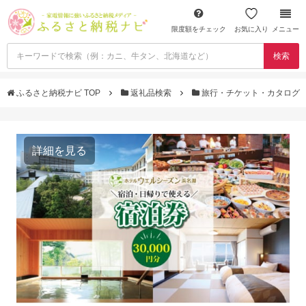
限度額をチェック
お気に入り
メニュー
検索
ふるさと納税ナビ TOP
返礼品検索
旅行・チケット・カタログ
詳細を見る