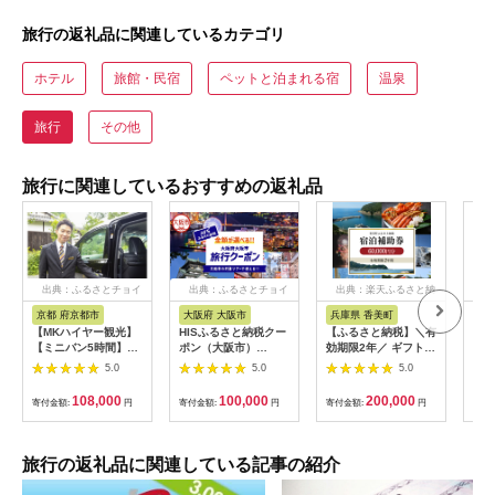
旅行の返礼品に関連しているカテゴリ
ホテル
旅館・民宿
ペットと泊まれる宿
温泉
旅行
その他
旅行に関連しているおすすめの返礼品
出典：ふるさとチョイ
出典：ふるさとチョイ
出典：楽天ふるさと納
出
ス
ス
税
京都 府京都市
大阪府 大阪市
兵庫県 香美町
栃
【MKハイヤー観光】
HISふるさと納税クー
【ふるさと納税】＼有
【ふ
【ミニバン5時間】ド
ポン（大阪市）
効期限2年／ ギフトに
り日
ライバーとめぐるとっ
30,000円分_OS039-
も使える 宿泊補助券
1万
5.0
5.0
5.0
ておきの京都観光（3
0001-07
60,000円分 宿泊助成
券 
／21-6／20・10／1-
券 宿泊券 旅 トラベル
券 
108,000
100,000
200,000
寄付金額:
円
寄付金額:
円
寄付金額:
円
寄付
11／30）
旅行券 兵庫県 香美町
館 
カニ 温泉 海 観光 旅
ャー
行 関西 ホテル 旅館
チケ
宿 体験 ギフト クーポ
[029
旅行の返礼品に関連している記事の紹介
ン 宿泊 お泊り 国内旅
行 但馬牛 旅館 温泉宿