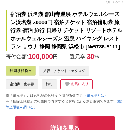
出典：ふるラボ
宿泊券 浜名湖 舘山寺温泉 ホテルウェルシーズ
ン浜名湖 30000円 宿泊チケット 宿泊補助券 旅
行券 宿泊 旅行 日帰り チケット リゾートホテル
ホテルウェルシーズン 温泉 バイキング レスト
ラン サウナ 静岡 静岡県 浜松市 [№5786-5111]
100,000
30
寄付金額:
円
還元率:
%
静岡県 浜松市
旅行・チケット・カタログ
お気に入り
宿泊券・食事券
旅行
※「還元率」とは返礼品のお得度を測る指標です
（還元率とは）
※「控除上限額」の範囲内で寄付するとお得にふるさと納税できます
（控
除上限額を調べる）
詳細を見る