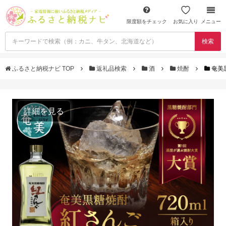
限度額をチェック
お気に入り
メニュー
検索
ふるさと納税ナビ TOP
返礼品検索
酒
焼酎
奄美黒
詳細を見る