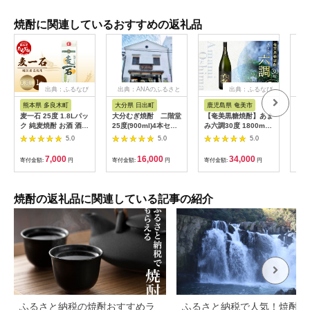
焼酎に関連しているおすすめの返礼品
出典：ふるなび
出典：ANAのふるさと
出典：ふるなび
納税
熊本県 多良木町
大分県 日出町
鹿児島県 奄美市
長
麦一石 25度 1.8Lパッ
大分むぎ焼酎 二階堂
【奄美黒糖焼酎】あま
麦焼
ク 純麦焼酎 お酒 酒
25度(900ml)4本セッ
み六調30度 1800ml 3
壱岐
さけ 焼酎 麦いっこく
ト
本 A082-003-03
22
5.0
5.0
5.0
しょうちゅう 純麦 麦
セッ
麹 国産麦 国産 国内産
酎 
7,000
16,000
34,000
寄付金額:
円
寄付金額:
円
寄付金額:
円
寄付
恒松酒造 パック アル
コール 球磨 球磨焼酎
麦焼酎 麦 常温 ギフト
贈り物 ほんのり甘い
焼酎の返礼品に関連している記事の紹介
ほんのり ブランド 香
り 熊本県 熊本 多良木
町 多良木 040-0580
ふるさと納税の焼酎おすすめラ
ふるさと納税で人気！焼酎や