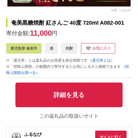
出典：ふるなび
奄美黒糖焼酎 紅さんご 40度 720ml A082-001
11,000
寄付金額:
円
お気に入り
鹿児島県 奄美市
酒
焼酎
※「還元率」とは返礼品のお得度を測る指標です
（還元率とは）
※「控除上限額」の範囲内で寄付するとお得にふるさと納税できます
（控
除上限額を調べる）
詳細を見る
この返礼品の取扱いサイト
ふるなび
サイトに行く