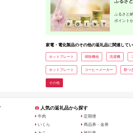
ふるさと
ふるさと納
ポイント
家電・電化製品のその他の返礼品に関連してい
ホットプレート
掃除機他
洗濯機
ホットプレート
コーヒーメーカー
餅つ
その他
す
人気の返礼品から探す
牛肉
定期便
いくら
商品券・金券
カニ
旅行券