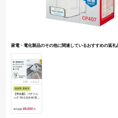
家電・電化製品のその他に関連しているおすすめの返礼
出典：ふるなび
滋賀県 彦根市
【浄水器】 パナソニ
ック TK-CJ24-W 交換
用カートリッジ付
88,000
寄付金額:
円