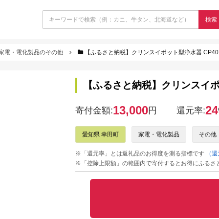
検索
家電・電化製品のその他
【ふるさと納税】クリンスイポット型浄水器 CP407
【ふるさと納税】クリンスイポッ
13,000
24
寄付金額:
円
還元率:
愛知県 幸田町
家電・電化製品
その他
※「還元率」とは返礼品のお得度を測る指標です
（還
※「控除上限額」の範囲内で寄付するとお得にふるさ