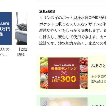
返礼品紹介
クリンスイのポット型浄水器CP407が
ポケットに収まるスリムなデザインが
雑菌や赤サビをしっかり除去します。
に除去し、安心して使用できます。カ
設計です。浄水能力が高く、家庭での
0万の
【2026年最新版】ふるさと
楽天ふるさと納税
や子
納税「食べ物以外」返礼品
りの家電探し。お
の還元率ランキング！
ンキングまとめ
ふるさと
ふるさと
返礼品は