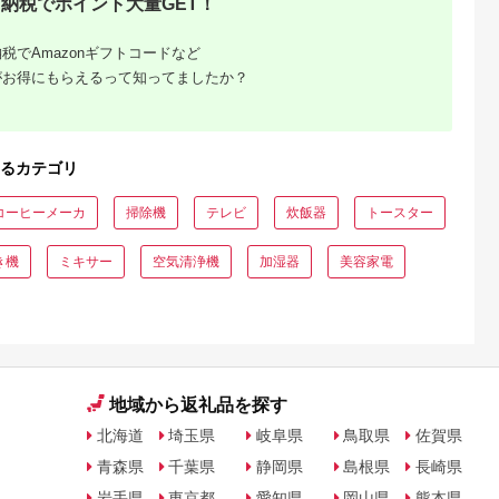
納税でポイント大量GET！
税でAmazonギフトコードなど
がお得にもらえるって知ってましたか？
るカテゴリ
コーヒーメーカ
掃除機
テレビ
炊飯器
トースター
き機
ミキサー
空気清浄機
加湿器
美容家電
地域から返礼品を探す
北海道
埼玉県
岐阜県
鳥取県
佐賀県
青森県
千葉県
静岡県
島根県
長崎県
岩手県
東京都
愛知県
岡山県
熊本県