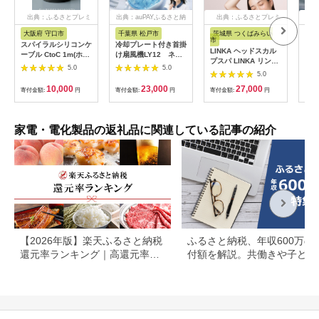
出典：ふるさとプレミ
出典：auPAYふるさと納
出典：ふるさとプレミ
出
アム
税
アム
大阪府 守口市
千葉県 松戸市
茨城県 つくばみらい
岐
市
スパイラルシリコンケ
冷却プレート付き首掛
キャ
LINKA ヘッドスカル
ーブル CtoC 1m(ホワ
け扇風機LY12 ネイ
クリ
プスパ LINKA リンカ
イト) [2558]
ビー
ラ）
5.0
5.0
ヘアケア ヘッドスパ
5.0
ガラ
リラックス 美容 マッ
ロウ
10,000
23,000
27,000
寄付金額:
円
寄付金額:
円
サージ マッサージャ
寄付金額:
円
寄付
マス
ー 頭皮[EV11-NT]
ト 
イト
高山
家電・電化製品の返礼品に関連している記事の紹介
下木
【2026年版】楽天ふるさと納税
ふるさと納税、年収600万の
還元率ランキング｜高還元率返
付額を解説。共働きや子ども
礼品をジャンル別に比較
いる場合も