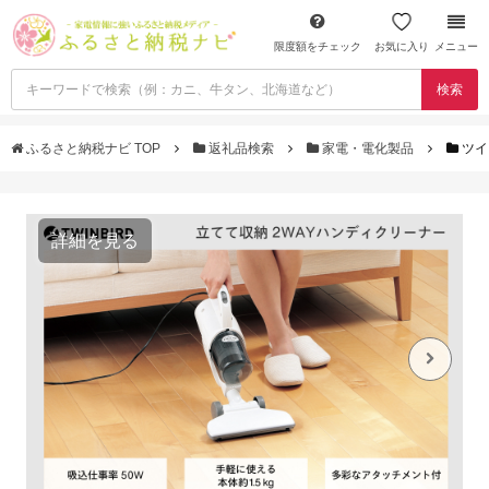
限度額をチェック
お気に入り
メニュー
検索
ふるさと納税ナビ TOP
返礼品検索
家電・電化製品
ツイ
詳細を見る