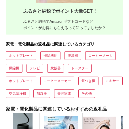
ふるさと納税でポイント大量GET！
ふるさと納税でAmazonギフトコードなど
ポイントがお得にもらえるって知ってましたか？
家電・電化製品の返礼品に関連しているカテゴリ
ホットプレート
掃除機他
洗濯機
コーヒーメーカ
掃除機
テレビ
炊飯器
トースター
ホットプレート
コーヒーメーカー
餅つき機
ミキサー
空気清浄機
加湿器
美容家電
その他
家電・電化製品に関連しているおすすめの返礼品