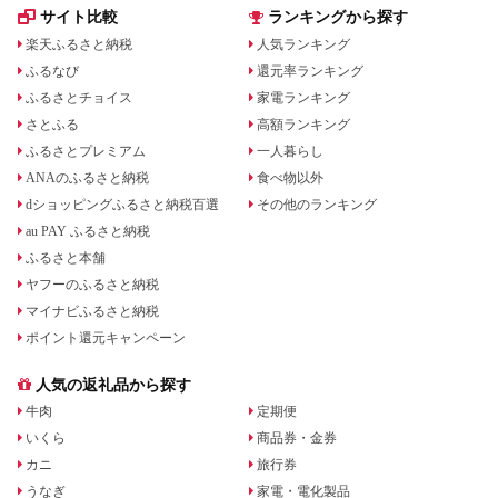
サイト比較
ランキングから探す
楽天ふるさと納税
人気ランキング
ふるなび
還元率ランキング
ふるさとチョイス
家電ランキング
さとふる
高額ランキング
ふるさとプレミアム
一人暮らし
ANAのふるさと納税
食べ物以外
dショッピングふるさと納税百選
その他のランキング
au PAY ふるさと納税
ふるさと本舗
ヤフーのふるさと納税
マイナビふるさと納税
ポイント還元キャンペーン
人気の返礼品から探す
牛肉
定期便
いくら
商品券・金券
カニ
旅行券
うなぎ
家電・電化製品