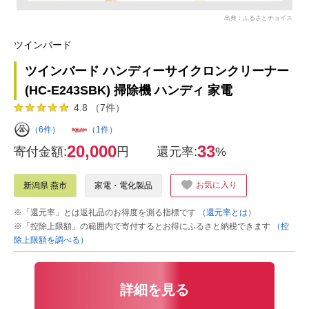
出典：ふるさとチョイス
ツインバード
ツインバード ハンディーサイクロンクリーナー
(HC-E243SBK) 掃除機 ハンディ 家電
4.8 （7件）
（6件）
（1件）
20,000
33
寄付金額:
円
還元率:
%
お気に入り
新潟県 燕市
家電・電化製品
※「還元率」とは返礼品のお得度を測る指標です
（還元率とは）
※「控除上限額」の範囲内で寄付するとお得にふるさと納税できます
（控
除上限額を調べる）
詳細を見る