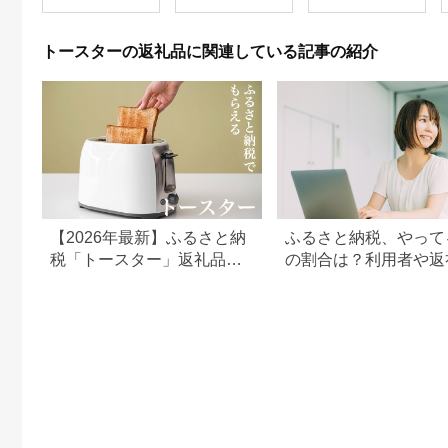
ー 4枚焼き グリル ア
ラジントースター ト
ースター4枚焼き トー
トースターの返礼品に関連している記事の紹介
スター調理家電 家電
AGT-G13FJ
【2026年最新】ふるさと納
ふるさと納税、やって
税「トースター」返礼品の
の割合は？利用者や返
還元率ランキング！バルミ
の傾向まとめ
ューダやアラジンも