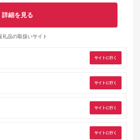
詳細を見る
返礼品の取扱いサイト
サイトに行く
サイトに行く
天ふるさと納
出典：auPAYふるさと納
出典：auPAYふるさと納
出典：楽天ふるさと
サイトに行く
税
税
税
津川市
東京都 武蔵野市
新潟県 燕市
大阪府 八尾市
と納税】Wフ
【7営業日以内発送】
ツインバード オーブ
【ふるさと納税】
風オーブント
BALMUDA The
ントースター (TS-
H188 SHARP ヘル
S1D65
Toaster Pro ブラック
4044B) コンパクトな
シオ トースターAX-
5.0
5.0
5.0
5.0
サイトに行く
0(SG) オー
K11A-SE-BK／JP バ
トースター
WT1-B（ブラック）
3,000
119,000
16,000
100,000
ター トー
ルミューダ ザ・トー
円
寄付金額:
円
寄付金額:
円
寄付金額:
円