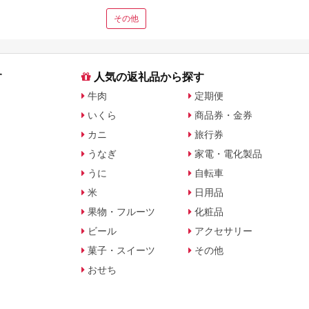
その他
す
人気の返礼品から探す
牛肉
定期便
いくら
商品券・金券
カニ
旅行券
うなぎ
家電・電化製品
うに
自転車
米
日用品
果物・フルーツ
化粧品
ビール
アクセサリー
菓子・スイーツ
その他
おせち