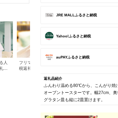
スター プロ 選べるカ
インバード
スト 簡単
ラー トースター スチ
TWINBIRD 】
F4N-2538
ームトースター オー
ブントースター 家電
JRE MALLふるさと納税
温度制御 おしゃれ ス
チーム機能
Yahoo!ふるさと納税
auPAYふるさと納税
る人
フリマアプリのふるさと納
楽天ふるさと納税
礼品
税返礼品の転売はおすす
りの家電探し。お
め？それとも禁止？
ンキングまとめ
返礼品紹介
ふんわり温める80℃から、こんがり焼
オーブントースターです。幅27cm、奥
グラタン皿も縦に2皿置けます。