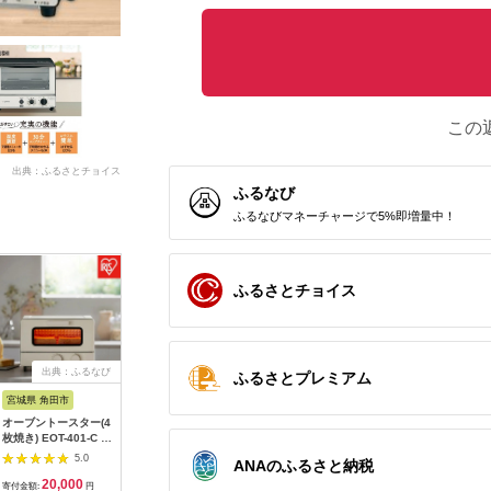
この
出典：ふるさとチョイス
ふるなび
ふるなびマネーチャージで5%即増量中！
ふるさとチョイス
出典：ふるなび
出典：JRE MALLふる
出典：ふるなび
出典：楽
ふるさとプレミアム
さと納税
宮城県 角田市
東京都 武蔵野市
新潟県 燕市
岐阜県 中
オーブントースター(4
【7営業日以内発送】
ホワイトカラー登場！
【ふるさ
枚焼き) EOT-401-C ア
BALMUDA The
匠ブランジェトースタ
ァン「熱
イボリー
Toaster Pro ホワイト
ー オーブントースタ
ースター」 
5.0
5.0
5.0
ANAのふるさと納税
K11A-SE-WH／JP バ
ー ホワイト (TS-
YCW-C12
20,000
119,000
88,000
3
ルミューダ ザ・トー
D486W)【 2枚焼き ツ
ブントース
寄付金額:
円
寄付金額:
円
寄付金額:
円
寄付金額: