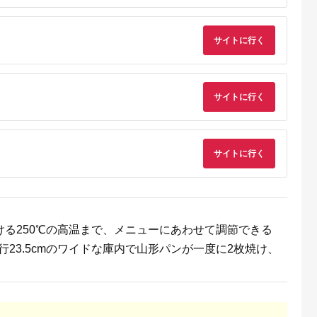
調理 家電
スター プロ 選べるカ
ラー トースター スチ
ームトースター オー
ブントースター 家電
サイトに行く
温度制御 おしゃれ ス
チーム機能
サイトに行く
サイトに行く
でこだわ
すすめラ
ける250℃の高温まで、メニューにあわせて調節できる
行23.5cmのワイドな庫内で山形パンが一度に2枚焼け、