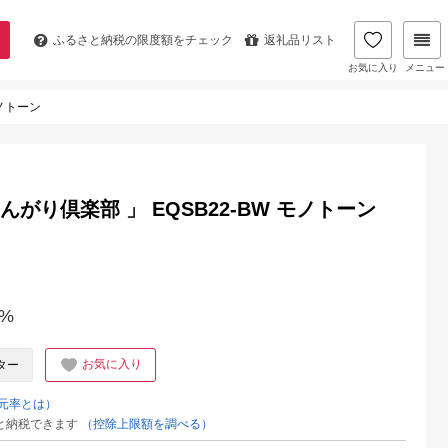
ふるさと納税の
限度額をチェック
返礼品リスト
お気に入り
メニュー
モノトーン
がり倶楽部 」 EQSB22-BW モノトーン
%
お気に入り
ター
元率とは）
と納税できます
（控除上限額を調べる）