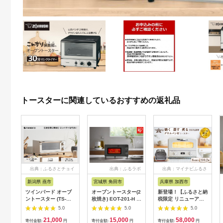
トースターに関連しているおすすめの返礼品
出典：ふるさとチョイ
出典：ふるラボ
出典：マイナビふるさ
ス
と納税
新潟県 燕市
宮城県 角田市
兵庫県 加西市
ツインバード オーブ
オーブントースター(2
新登場！【ふるさと納
ントースター (TS-
枚焼き) EOT-201-H ウ
税限定 リニューアル
D038W)
ォームグレー
モデル】アラジン 4枚
5.0
5.0
5.0
ホワイト 白 グラファ
21,000
15,000
58,000
イトグリル＆トースタ
寄付金額:
円
寄付金額:
円
寄付金額:
円