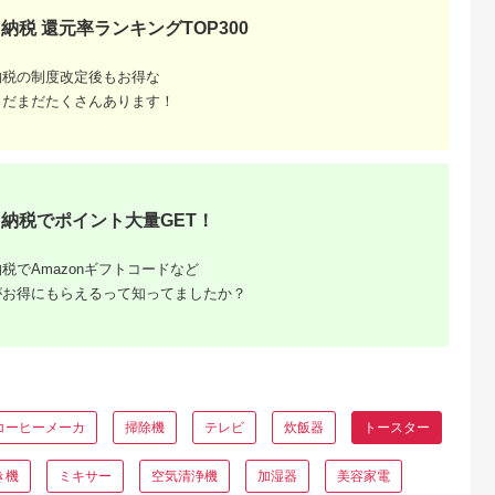
納税 還元率ランキングTOP300
納税の制度改定後もお得な
まだまだたくさんあります！
納税でポイント大量GET！
税でAmazonギフトコードなど
がお得にもらえるって知ってましたか？
コーヒーメーカ
掃除機
テレビ
炊飯器
トースター
き機
ミキサー
空気清浄機
加湿器
美容家電