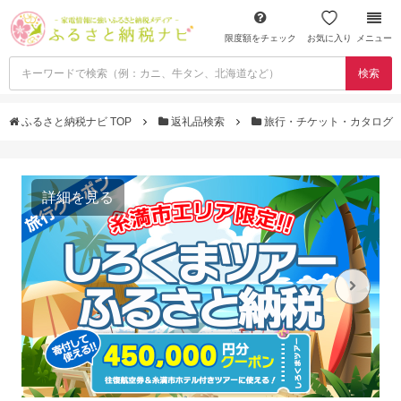
限度額をチェック
お気に入り
メニュー
検索
ふるさと納税ナビ TOP
返礼品検索
旅行・チケット・カタログ
詳細を見る