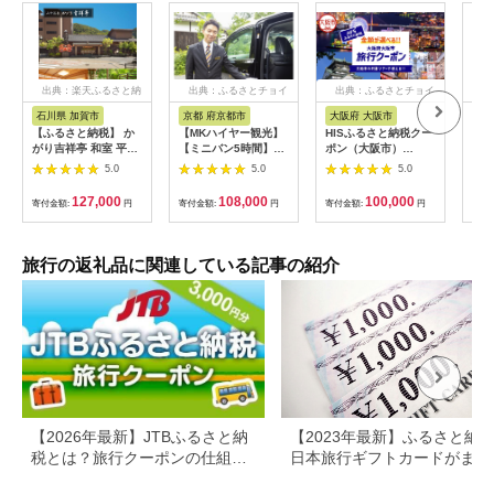
出典：楽天ふるさと納
出典：ふるさとチョイ
出典：ふるさとチョイ
出
税
ス
ス
石川県 加賀市
京都 府京都市
大阪府 大阪市
兵
【ふるさと納税】 か
【MKハイヤー観光】
HISふるさと納税クー
【ふ
がり吉祥亭 和室 平日
【ミニバン5時間】ド
ポン（大阪市）
効期
限定 ペア宿泊券 1泊2
ライバーとめぐるとっ
30,000円分_OS039-
も使
5.0
5.0
5.0
食付 2名 ペア 食事付
ておきの京都観光（3
0001-07
60
温泉 宿泊券 旅行 トラ
／21-6／20・10／1-
券 
127,000
108,000
100,000
寄付金額:
円
寄付金額:
円
寄付金額:
円
寄付
ベル 宿泊 宿泊施設 宿
11／30）
旅行
レジャー F6P-0991
カニ
行 
宿 
旅行の返礼品に関連している記事の紹介
ン 
行 
プレ
日 2
【2026年最新】JTBふるさと納
【2023年最新】ふるさと納
税とは？旅行クーポンの仕組
日本旅行ギフトカードがまだ
み・使い方をわかりやすく解説
らえる⁉