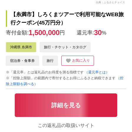
出典：ふるさとチョイス
【糸満市】しろくまツアーで利用可能なWEB旅
行クーポン(45万円分）
1,500,000
30
寄付金額:
円
還元率:
%
沖縄県 糸満市
旅行・チケット・カタログ
お気に入り
宿泊券・食事券
旅行
※「還元率」とは返礼品のお得度を測る指標です
（還元率とは）
※「控除上限額」の範囲内で寄付するとお得にふるさと納税できます
（控
除上限額を調べる）
詳細を見る
この返礼品の取扱いサイト