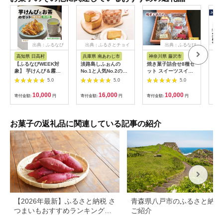
出典：ふるなび
出典：ふるさとチョイ
出典：ふるなび
ス
高知県 日高村
兵庫県 南あわじ市
神奈川県 藤沢市
鹿
【ふるなびWEEK対
淡路島しふぉんの
焼き菓子詰合せ8種セ
C-
象】 芋けんぴ＆霧山
No.1と人気No.2のセ
ット スイーツスイー
レ詰
茶 おやつセット
ット（ご自宅用簡易包
ツスイーツスイーツス
×3
5.0
5.0
5.0
（大） 芋屋金次郎
装）
イーツスイーツスイー
菓と
霧山茶園 高知県産 黒
ツ
サブ
10,000
16,000
10,000
寄付金額:
円
寄付金額:
円
寄付金額:
円
寄付
胡麻 塩けんぴ 芋チッ
り 
プ 詰め合わせ ギフト
お菓
お土
チョ
お菓子の返礼品に関連している記事の紹介
トチ
茶チ
【2026年最新】ふるさと納税 さ
青森県八戸市のふるさと納税
つまいもおすすめランキング｜
ご紹介
還元率・量・口コミで厳選