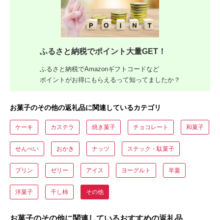
ふるさと納税でポイント大量GET！
ふるさと納税でAmazonギフトコードなど
ポイントがお得にもらえるって知ってましたか？
お菓子のその他の返礼品に関連しているカテゴリ
ケーキ
カステラ
焼き菓子
チョコレート
和菓子
せんべい
おかき
ナッツ
スナック・駄菓子
プリン
ゼリー
アイス
ヨーグルト
羊羹
洋菓子
干し柿
その他
お菓子のその他に関連しているおすすめの返礼品