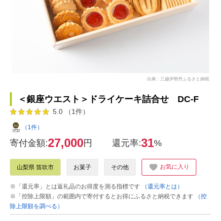
出典：三越伊勢丹ふるさと納税
＜銀座ウエスト＞ドライケーキ詰合せ DC-F
5.0 （1件）
（1件）
27,000
31
寄付金額:
円
還元率:
%
お気に入り
山梨県 笛吹市
お菓子
その他
※「還元率」とは返礼品のお得度を測る指標です
（還元率とは）
※「控除上限額」の範囲内で寄付するとお得にふるさと納税できます
（控
除上限額を調べる）