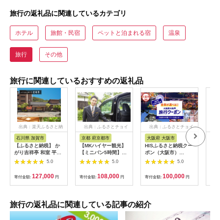
旅行の返礼品に関連しているカテゴリ
ホテル
旅館・民宿
ペットと泊まれる宿
温泉
旅行
その他
旅行に関連しているおすすめの返礼品
出典：楽天ふるさと納
出典：ふるさとチョイ
出典：ふるさとチョイ
出
税
ス
ス
石川県 加賀市
京都 府京都市
大阪府 大阪市
兵
【ふるさと納税】 か
【MKハイヤー観光】
HISふるさと納税クー
【ふ
がり吉祥亭 和室 平日
【ミニバン5時間】ド
ポン（大阪市）
効期
限定 ペア宿泊券 1泊2
ライバーとめぐるとっ
30,000円分_OS039-
も使
5.0
5.0
5.0
食付 2名 ペア 食事付
ておきの京都観光（3
0001-07
60
温泉 宿泊券 旅行 トラ
／21-6／20・10／1-
券 
127,000
108,000
100,000
寄付金額:
円
寄付金額:
円
寄付金額:
円
寄付
ベル 宿泊 宿泊施設 宿
11／30）
旅行
レジャー F6P-0991
カニ
行 
宿 
旅行の返礼品に関連している記事の紹介
ン 
行 