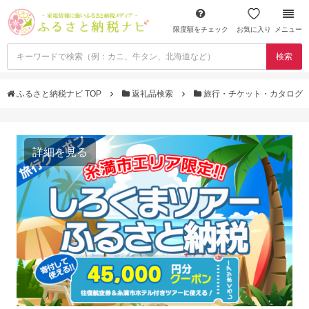
限度額をチェック
お気に入り
メニュー
検索
ふるさと納税ナビ TOP
返礼品検索
旅行・チケット・カタログ
詳細を見る