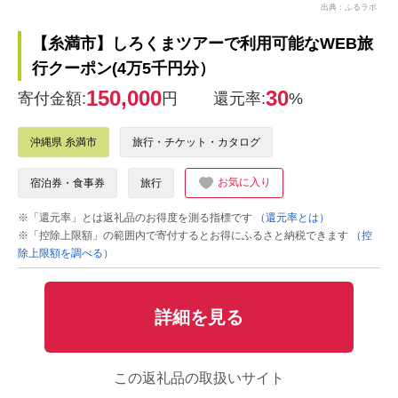
出典：ふるラボ
【糸満市】しろくまツアーで利用可能なWEB旅
行クーポン(4万5千円分）
150,000
30
寄付金額:
円
還元率:
%
沖縄県 糸満市
旅行・チケット・カタログ
お気に入り
宿泊券・食事券
旅行
※「還元率」とは返礼品のお得度を測る指標です
（還元率とは）
※「控除上限額」の範囲内で寄付するとお得にふるさと納税できます
（控
除上限額を調べる）
詳細を見る
この返礼品の取扱いサイト