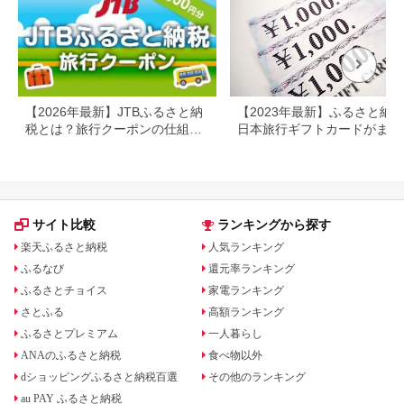
プレ
日 2
【2026年最新】JTBふるさと納
【2023年最新】ふるさと納
税とは？旅行クーポンの仕組
日本旅行ギフトカードがまだ
み・使い方をわかりやすく解説
らえる⁉
サイト比較
ランキングから探す
楽天ふるさと納税
人気ランキング
ふるなび
還元率ランキング
ふるさとチョイス
家電ランキング
さとふる
高額ランキング
ふるさとプレミアム
一人暮らし
ANAのふるさと納税
食べ物以外
dショッピングふるさと納税百選
その他のランキング
au PAY ふるさと納税