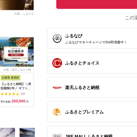
出典：ふるラボ
この
ふるなび
ふるなびマネーチャージで5%即増量中！
ふるさとチョイス
出典：楽天ふるさと納
出典：楽天ふるさと納
出典：ふるラボ
出典：楽
税
税
兵庫県 香美町
栃木県 日光市
三重県 多気町
静岡県 東
【ふるさと納税】＼有
【ふるさと納税】ぐる
宿泊券 90,000円分 コ
【ふるさ
楽天ふるさと納税
効期限2年／ ギフトに
り日光感謝券【商品券
ンランショップ・ジャ
たらコレ
も使える 宿泊補助券
1万5千円分】｜旅行
パンが監修したはじめ
ず 満喫
5.0
5.0
5.0
60,000円分 宿泊助成
券 クーポン券 お食事
てのホテル
券 （6
200,000
50,000
300,000
2
券 宿泊券 旅 トラベル
券 旅行 観光 温泉 旅
HACIENDA VISON ハ
B001／
寄付金額:
円
寄付金額:
円
寄付金額:
円
寄付金額:
旅行券 兵庫県 香美町
館 ホテル カフェ レジ
シェンダ ヴィソン マ
豆町
カニ 温泉 海 観光 旅
ャー施設 地域商品券
ナーホテル ホテルチ
ふるさとプレミアム
行 関西 ホテル 旅館
チケット 日光市
ケット ホテル宿泊券
宿 体験 ギフト クーポ
[0292]
宿泊チケット 宿泊券
ン 宿泊 お泊り 国内旅
旅行宿泊券 観光宿泊
行 但馬牛 旅館 温泉宿
券 高級 高級宿 三重県
プレゼント 贈答 母の
多気町 AI-30
日 25-09
JRE MALLふるさと納税