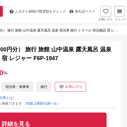
ふるさと納税の
限度額をチェック
返礼品リスト
お気に入り
メニュー
行 旅館 山中温泉 露天風呂 温泉 宿泊券 旅行 トラベル 宿泊施設 宿 レジャー F6P-1947
00円分） 旅行 旅館 山中温泉 露天風呂 温泉
 レジャー F6P-1947
0
%
お気に入り
宿泊券・食事券
旅行
元率とは）
と納税できます
（控除上限額を調べる）
詳細を見る