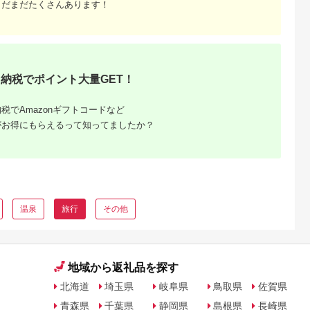
まだまだたくさんあります！
納税でポイント大量GET！
税でAmazonギフトコードなど
がお得にもらえるって知ってましたか？
温泉
旅行
その他
地域から返礼品を探す
北海道
埼玉県
岐阜県
鳥取県
佐賀県
青森県
千葉県
静岡県
島根県
長崎県