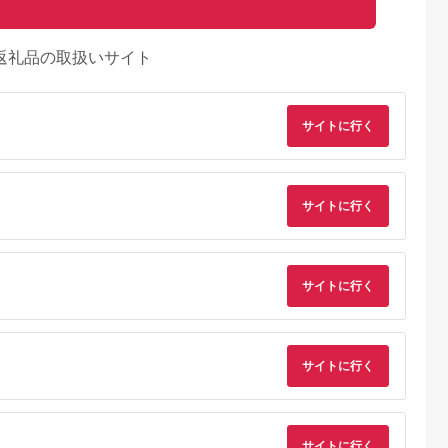
返礼品の取扱いサイト
サイトに行く
サイトに行く
天ふるさと納
出典：ふるラボ
出典：楽天ふるさと納
出典：さとふ
税
税
伊豆町
高知県 土佐清水市
沖縄県 糸満市
群馬県 桐生市
と納税】迷っ
あしずり温泉郷 共通
【ふるさと納税】【糸
桐生カントリークラ
サイトに行く
！ ひがしい
宿泊クーポン券 3,000
満市】しろくまツアー
使えるゴルフ利用券
 宿泊 補助
円分 あしずり温泉郷
で利用可能なWEB旅
(4,000円相当)
5.0
5.0
5.0
5.0
千円分）
旅行券 トラベル ペア
行クーポン(6万円分）
0,000
10,000
200,000
15,000
静岡県 東伊
家族 温泉 ホテル 観光
円
寄付金額:
円
寄付金額:
円
寄付金額:
円
旅行 国内旅行 宿泊 宿
泊施設 自然 旅館 高知
サイトに行く
県 土佐清水市
【R01313】
サイトに行く