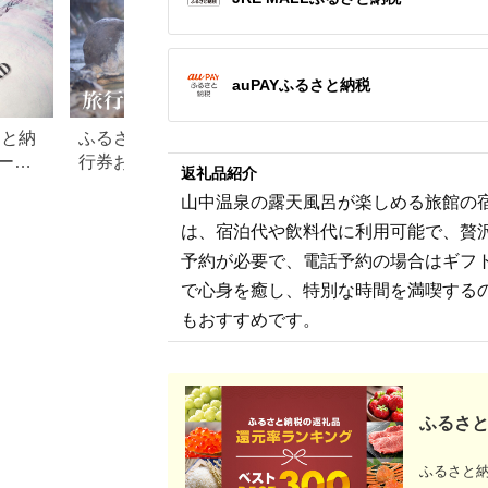
auPAYふるさと納税
さと納
ふるさと納税でもらえる旅
【2026年最新】ふ
ード
行券おすすめランキング
税 金券の返礼品ラ
返礼品紹介
【2026年最新版】還元率・
｜旅行券・食事券
山中温泉の露天風呂が楽しめる旅館の宿
旅行会社別で徹底比較
を比較
は、宿泊代や飲料代に利用可能で、贅
予約が必要で、電話予約の場合はギフ
で心身を癒し、特別な時間を満喫する
もおすすめです。
ふるさと
ふるさと