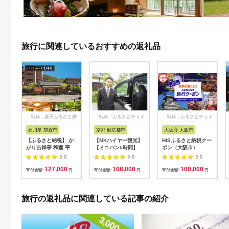
旅行に関連しているおすすめの返礼品
出典：楽天ふるさと納
出典：ふるさとチョイ
出典：ふるさとチョイ
税
ス
ス
石川県 加賀市
京都 府京都市
大阪府 大阪市
【ふるさと納税】 か
【MKハイヤー観光】
HISふるさと納税クー
がり吉祥亭 和室 平日
【ミニバン5時間】ド
ポン（大阪市）
限定 ペア宿泊券 1泊2
ライバーとめぐるとっ
30,000円分_OS039-
5.0
5.0
5.0
食付 2名 ペア 食事付
ておきの京都観光（3
0001-07
127,000
108,000
100,000
温泉 宿泊券 旅行 トラ
／21-6／20・10／1-
寄付金額:
円
寄付金額:
円
寄付金額:
円
ベル 宿泊 宿泊施設 宿
11／30）
レジャー F6P-0991
旅行の返礼品に関連している記事の紹介