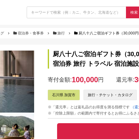
検索
ログ
宿泊券・食事券
旅行
厨八十八ご宿泊ギフト券（30,000円分） 旅
厨八十八ご宿泊ギフト券（30,0
宿泊券 旅行 トラベル 宿泊施設 宿
100,000
3
寄付金額:
円
還元率:
石川県 加賀市
旅行・チケット・カタログ
※「還元率」とは返礼品のお得度を測る指標です
（還
※「控除上限額」の範囲内で寄付するとお得にふるさ