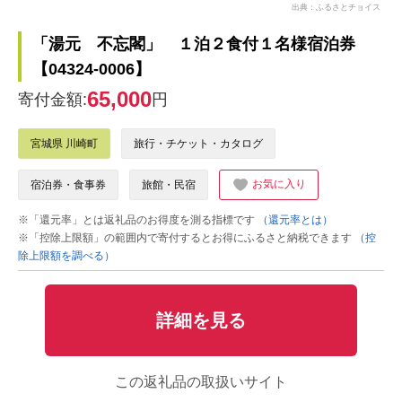
出典：ふるさとチョイス
「湯元 不忘閣」 １泊２食付１名様宿泊券
【04324-0006】
65,000
寄付金額:
円
宮城県 川崎町
旅行・チケット・カタログ
お気に入り
宿泊券・食事券
旅館・民宿
※「還元率」とは返礼品のお得度を測る指標です
（還元率とは）
※「控除上限額」の範囲内で寄付するとお得にふるさと納税できます
（控
除上限額を調べる）
詳細を見る
この返礼品の取扱いサイト