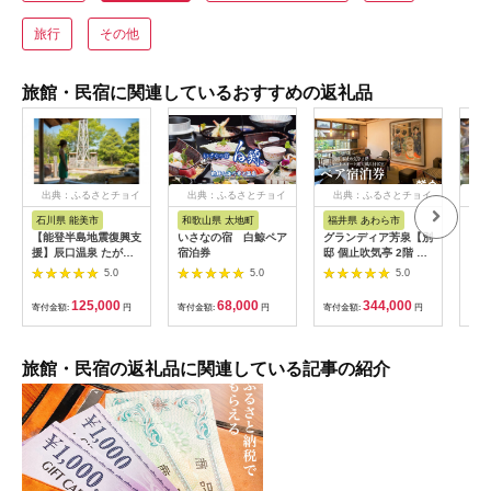
旅行
その他
旅館・民宿に関連しているおすすめの返礼品
出典：ふるさとチョイ
出典：ふるさとチョイ
出典：ふるさとチョイ
出
ス
ス
ス
石川県 能美市
和歌山県 太地町
福井県 あわら市
岐
【能登半島地震復興支
いさなの宿 白鯨ペア
グランディア芳泉【別
宿泊
援】辰口温泉 たがわ
宿泊券
邸 個止吹気亭 2階 コ
円分
龍泉閣「吉祥亭」ペア
ンフォートスイート
館 
5.0
5.0
5.0
ー宿泊券
露天風呂付客室】1泊
泊割
2食付き ペア宿泊券
ト 
125,000
68,000
344,000
寄付金額:
円
寄付金額:
円
寄付金額:
円
寄付
（2名様分） ／ 旅行
チケット 温泉 北陸 あ
わら温泉 特別スイー
ト 冷蔵庫インクルー
旅館・民宿の返礼品に関連している記事の紹介
シブ グランディア あ
わら