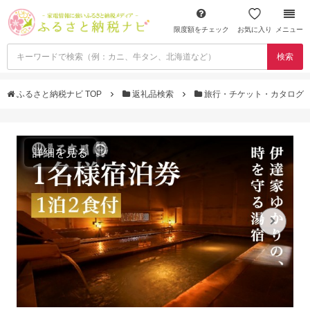
限度額をチェック
お気に入り
メニュー
検索
ふるさと納税ナビ TOP
返礼品検索
旅行・チケット・カタログ
詳細を見る