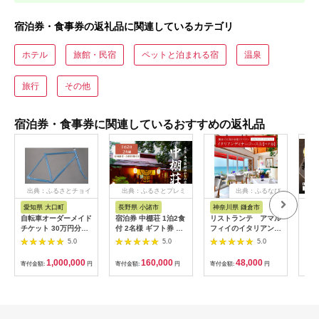
宿泊券・食事券の返礼品に関連しているカテゴリ
ホテル
旅館・民宿
ペットと泊まれる宿
温泉
旅行
その他
宿泊券・食事券に関連しているおすすめの返礼品
出典：ふるさとチョイ
出典：ふるさとプレミ
出典：ふるなび
ス
アム
愛知県 大口町
長野県 小諸市
神奈川県 鎌倉市
京
自転車オーダーメイド
宿泊券 中棚荘 1泊2食
リストランテ アマル
専門
チケット 30万円分
付 2名様 ギフト券 チ
フィイのイタリアンデ
菜と
【1360365】
ケット 券 宿泊 旅行
ィナーコースA ペア
池】
5.0
5.0
5.0
温泉 食事
券
鳥コ
064
1,000,000
160,000
48,000
寄付金額:
円
寄付金額:
円
寄付金額:
円
寄付