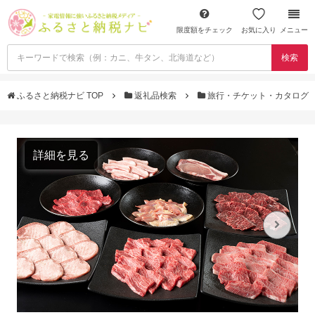
限度額をチェック
お気に入り
メニュー
検索
ふるさと納税ナビ TOP
返礼品検索
旅行・チケット・カタログ
詳細を見る