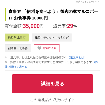
出典：ふるさとパレット
食事券 「信州を食べよう」焼肉の家マルコポー
ロ お食事券 10000円
35,000
29
寄付金額:
円
還元率:
%
長野県 上田市
旅行・チケット・カタログ
お気に入り
宿泊券・食事券
※「還元率」とは返礼品のお得度を測る指標です
（還元率とは）
※「控除上限額」の範囲内で寄付するとお得にふるさと納税できます
（控
除上限額を調べる）
詳細を見る
この返礼品の取扱いサイト