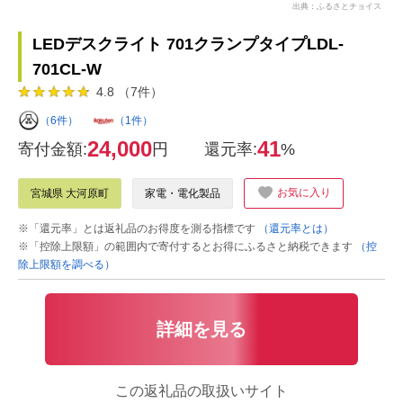
出典：ふるさとチョイス
LEDデスクライト 701クランプタイプLDL-
701CL-W
4.8 （7件）
（6件）
（1件）
24,000
41
寄付金額:
円
還元率:
%
お気に入り
宮城県 大河原町
家電・電化製品
※「還元率」とは返礼品のお得度を測る指標です
（還元率とは）
※「控除上限額」の範囲内で寄付するとお得にふるさと納税できます
（控
除上限額を調べる）
詳細を見る
この返礼品の取扱いサイト