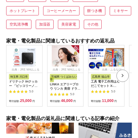
ホットプレート
コーヒーメーカー
餅つき機
ミキサー
空気清浄機
加湿器
美容家電
その他
家電・電化製品に関連しているおすすめの返礼品
出典：JRE MALLふる
出典：JRE MALLふる
出典：ふるなび
さと納税
さと納税
埼玉県 川口市
茨城県 つくばみらい
広島県 福山市
大
市
ドリテック IHクッカ
工具 電子工作用はん
乾電
LINKA エアリーブロ
ー 「ピッコリーノ」
だこてセット X-
単3
ウ リンカ 美容 ドライ
ブラック DI-
2000E[BAEG004]工
カリ
5.0
5.0
ヤー ヘアケア 髪 エス
217BK【1642626】
5.0
具
ック
テ ギフト ラッピング
25,000
46,000
11,000
寄付金額:
円
贈呈品 プレゼント 母
寄付金額:
円
寄付金額:
円
寄付
の日 母の日準備 母の
日ギフト [EV08-NT]
家電・電化製品の返礼品に関連している記事の紹介