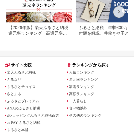
【2026年版】楽天ふるさと納税
ふるさと納税、年収600万の
還元率ランキング｜高還元率返
付額を解説。共働きや子ども
礼品をジャンル別に比較
いる場合も
サイト比較
ランキングから探す
楽天ふるさと納税
人気ランキング
ふるなび
還元率ランキング
ふるさとチョイス
家電ランキング
さとふる
高額ランキング
ふるさとプレミアム
一人暮らし
ANAのふるさと納税
食べ物以外
dショッピングふるさと納税百選
その他のランキング
au PAY ふるさと納税
ふるさと本舗