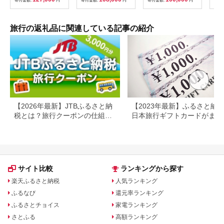
寄付金額:
円
寄付金額:
円
寄付金額:
円
寄付
ベル 宿泊 宿泊施設 宿
11／30）
旅行
レジャー F6P-0991
カニ
行 
宿 
旅行の返礼品に関連している記事の紹介
ン 
行 
プレ
日 2
【2026年最新】JTBふるさと納
【2023年最新】ふるさと納
税とは？旅行クーポンの仕組
日本旅行ギフトカードがまだ
み・使い方をわかりやすく解説
らえる⁉
サイト比較
ランキングから探す
楽天ふるさと納税
人気ランキング
ふるなび
還元率ランキング
ふるさとチョイス
家電ランキング
さとふる
高額ランキング