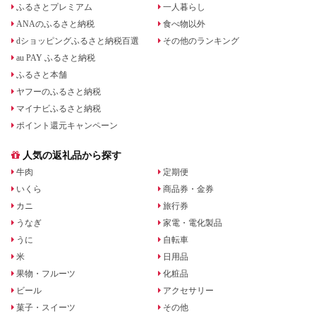
ふるさとプレミアム
一人暮らし
ANAのふるさと納税
食べ物以外
dショッピングふるさと納税百選
その他のランキング
au PAY ふるさと納税
ふるさと本舗
ヤフーのふるさと納税
マイナビふるさと納税
ポイント還元キャンペーン
人気の返礼品から探す
牛肉
定期便
いくら
商品券・金券
カニ
旅行券
うなぎ
家電・電化製品
うに
自転車
米
日用品
果物・フルーツ
化粧品
ビール
アクセサリー
菓子・スイーツ
その他