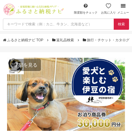
限度額をチェック
お気に入り
メニュー
検索
ふるさと納税ナビ TOP
返礼品検索
旅行・チケット・カタログ
詳細を見る