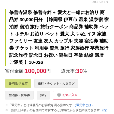
出典：ふるラボ
修善寺温泉 修善寺絆＋ 愛犬と一緒にお泊り 商
品券 30,000円分 【静岡県 伊豆市 温泉 温泉宿 宿
泊券 宿泊 旅行 旅行クーポン 商品券 補助券 ペッ
ト ホテル お泊り ペット 愛犬 犬 いぬ イヌ 家族
ファミリー 友達 友人 カップル 夫婦 宿泊券 補助
券 チケット 利用券 贅沢 旅行 家族旅行 卒業旅行
記念旅行 記念日 お祝い 誕生日 卒業 結婚 還暦
ご褒美 】10-026
100,000
30
寄付金額:
円
還元率:
%
静岡県 伊豆市
旅行・チケット・カタログ
お気に入り
宿泊券・食事券
旅行
※「還元率」とは返礼品のお得度を測る指標です
（還元率とは）
※「控除上限額」の範囲内で寄付するとお得にふるさと納税できます
（控