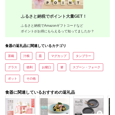
ふるさと納税でポイント大量GET！
ふるさと納税でAmazonギフトコードなど
ポイントがお得にもらえるって知ってましたか？
食器の返礼品に関連しているカテゴリ
茶碗
汁椀
皿
マグカップ
タンブラー
グラス
徳利
お猪口
箸
スプーン・フォーク
ポット
その他
食器に関連しているおすすめの返礼品