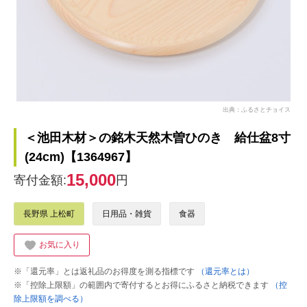
出典：ふるさとチョイス
＜池田木材＞の銘木天然木曽ひのき 給仕盆8寸
(24cm)【1364967】
15,000
寄付金額:
円
長野県 上松町
日用品・雑貨
食器
お気に入り
※「還元率」とは返礼品のお得度を測る指標です
（還元率とは）
※「控除上限額」の範囲内で寄付するとお得にふるさと納税できます
（控
除上限額を調べる）