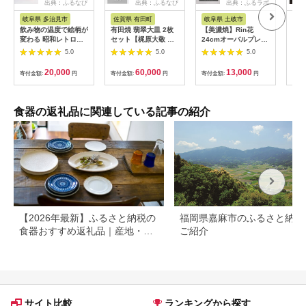
出典：ふるなび
出典：ふるなび
出典：ふるラボ
岐阜県 多治見市
佐賀県 有田町
岐阜県 土岐市
佐
飲み物の温度で絵柄が
有田焼 翡翠大皿 2枚
【美濃焼】Rin花
有田
変わる 昭和レトロな
セット【梶原大敬 茂
24cmオーバルプレー
銘々
懐かしいデザイン グ
正工房】 器 うつわ 食
ト2点セット（ﾌｫﾝｾ）
兄商
5.0
5.0
5.0
ラス 4点 セット【昭
器 皿 大皿 パスタ皿
【Felice-フェリーチ
わ 
和転写】[TCF001]
カレー皿 ワンプレー
ェ-藤田陶器】
ツル
20,000
60,000
13,000
寄付金額:
円
寄付金額:
円
寄付金額:
円
寄付
ト 2枚 セット ペア 青
[MBX067]
せち
磁 翡翠 青 ブルー グ
円 3
リーン 作家 手仕事 ろ
くろ シンプル 電子レ
食器の返礼品に関連している記事の紹介
ンジ対応 60000円 6
万円 ak044
【2026年最新】ふるさと納税の
福岡県嘉麻市のふるさと納税
食器おすすめ返礼品｜産地・寄
ご紹介
付額別に選び方も解説
サイト比較
ランキングから探す