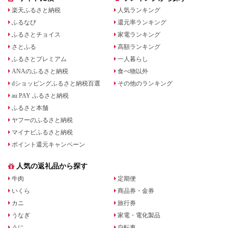
楽天ふるさと納税
人気ランキング
ふるなび
還元率ランキング
ふるさとチョイス
家電ランキング
さとふる
高額ランキング
ふるさとプレミアム
一人暮らし
ANAのふるさと納税
食べ物以外
dショッピングふるさと納税百選
その他のランキング
au PAY ふるさと納税
ふるさと本舗
ヤフーのふるさと納税
マイナビふるさと納税
ポイント還元キャンペーン
人気の返礼品から探す
牛肉
定期便
いくら
商品券・金券
カニ
旅行券
うなぎ
家電・電化製品
うに
自転車