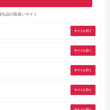
返礼品の取扱いサイト
サイトに行く
サイトに行く
サイトに行く
典：ふるなび
出典：ふるなび
出典：JRE MALLふる
出典：JRE MALLふ
さと納税
さと納
サイトに行く
海老名市
神奈川県 海老名市
宮城県 角田市
大分県 国東市
U(モッテル)
MOTTERU(モッテ
【単3×72本】乾電池
【Canon】 キヤノン
PD35W
ル) Power
BIGCAPA basic plus
ミラーレス カメラ
ポートUSB-
Delivery65W対応
アルカリ乾電池 単3形
EOS R7 ボディー キ
5.0
5.0
5.0
5.0
ト 折りたたみ
USB-C×1ポート、
12本パック
ャノン 一眼 家電
1,000
15,000
10,000
657,000
急速充電
USB-A×1ポート 合計
LR6Bbp/12S
_0022C
サイトに行く
円
寄付金額:
円
寄付金額:
円
寄付金額:
円