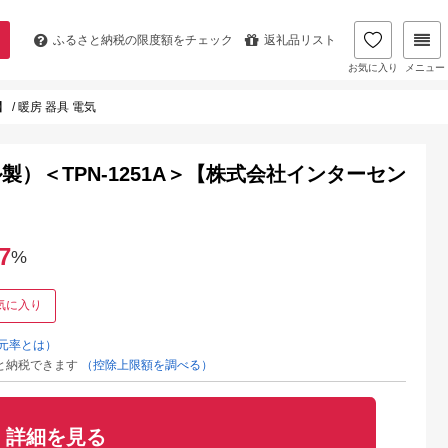
ふるさと納税の
限度額をチェック
返礼品リスト
お気に入り
メニュー
/ 暖房 器具 電気
）＜TPN-1251A＞【株式会社インターセン
7
%
気に入り
元率とは）
と納税できます
（控除上限額を調べる）
詳細を見る