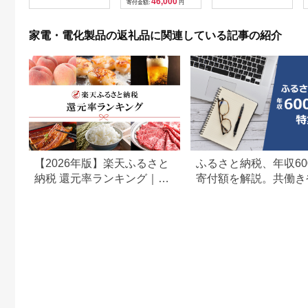
46,000
寄付金額:
円
贈呈品 プレゼント 母
の日 母の日準備 母の
日ギフト [EV08-NT]
家電・電化製品の返礼品に関連している記事の紹介
【2026年版】楽天ふるさと
ふるさと納税、年収60
納税 還元率ランキング｜高
寄付額を解説。共働き
還元率返礼品をジャンル別
どもがいる場合も
に比較