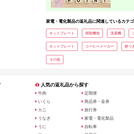
家電・電化製品の返礼品に関連しているカテゴ
ホットプレート
掃除機他
洗濯機
ホットプレート
コーヒーメーカー
餅つ
その他
す
人気の返礼品から探す
牛肉
定期便
いくら
商品券・金券
カニ
旅行券
うなぎ
家電・電化製品
うに
自転車