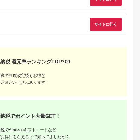
製品 2年保証
最大63W AC充電器
かしこく充電 ２年保
WU1) ペー
証（MOT-
【 神奈川
ACPD65WU1） パ
市 】
ウダーブルー
サイトに行く
納税 還元率ランキングTOP300
でこだわ
納税の制度改定後もお得な
すすめラ
まだまだたくさんあります！
納税でポイント大量GET！
税でAmazonギフトコードなど
がお得にもらえるって知ってましたか？