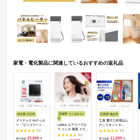
家電・電化製品に関連しているおすすめの返礼品
出典：JRE MALLふる
出典：JRE MALLふる
出典：ふるなび
さと納税
さと納税
茨城県 つくばみらい
埼玉県 川口市
広島県 福山市
市
ドリテック IHクッカ
工具 電子工作用はん
ー 「ピッコリーノ」
LINKA エアリーブロ
だこてセット X-
ブラック DI-
ウ リンカ 美容 ドライ
2000E[BAEG004]工
5.0
5.0
217BK【1642626】
ヤー ヘアケア 髪 エス
具
5.0
25,000
11,000
テ ギフト ラッピング
寄付金額:
円
寄付金額:
円