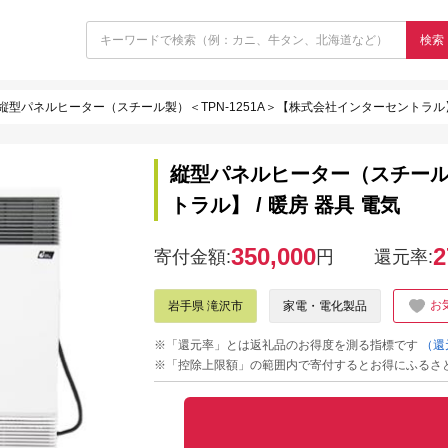
検索
縦型パネルヒーター（スチール製）＜TPN-1251A＞【株式会社インターセントラル】 
縦型パネルヒーター（スチール製
トラル】 / 暖房 器具 電気
350,000
2
寄付金額:
円
還元率:
お
岩手県 滝沢市
家電・電化製品
※「還元率」とは返礼品のお得度を測る指標です
（還
※「控除上限額」の範囲内で寄付するとお得にふるさ