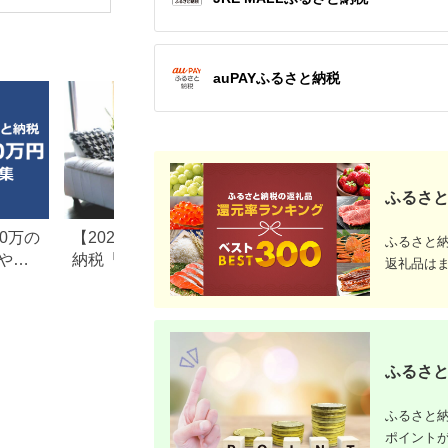
PSE適合
(MOT-
ACPD35
ルアイリス
県 海老名
auPAYふるさと納税
ふるさと
0万の
【2026年最新版】ふるさと
楽天ふるさと納税
ふるさと
や子
納税「食べ物以外」返礼品
りの家電探し。お
返礼品は
の還元率ランキング！
ンキングまとめ
ふるさと
ふるさと納
ポイント