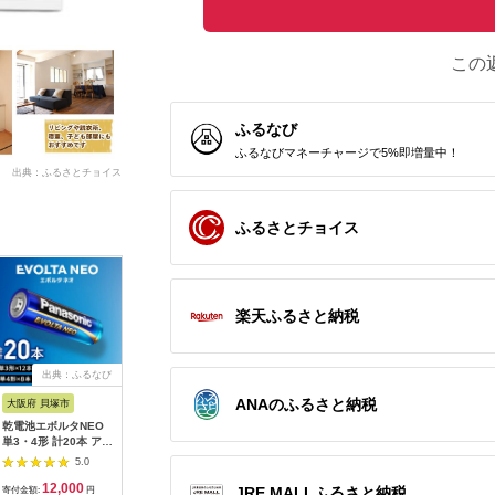
この
ふるなび
ふるなびマネーチャージで5%即増量中！
出典：ふるさとチョイス
ふるさとチョイス
楽天ふるさと納税
出典：ふるなび
出典：ふるなび
出典：ふるなび
出
ANAのふるさと納税
大阪府 貝塚市
静岡県 浜松市
千葉県 千葉市
神奈川県 
乾電池エボルタNEO
ピアノ HP702 ライト
FUNLOGY Speaker
MOTTER
単3・4形 計20本 アル
オーク調 設置作業付
white / スピーカー
AC充電器 
カリ乾電池 パナソニ
ピアノ
14W出力 家電 高音質
USB-C 1
5.0
5.0
5.0
ック
低音 大音量 インテリ
A 1ポー
12,000
600,000
5,000
1
ア
式プラグ 
JRE MALLふるさと納税
寄付金額:
円
寄付金額:
円
寄付金額:
円
寄付金額: