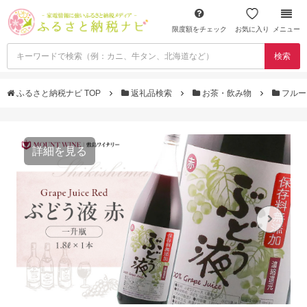
限度額をチェック
お気に入り
メニュー
検索
ふるさと納税ナビ TOP
返礼品検索
お茶・飲み物
フルー
詳細を見る