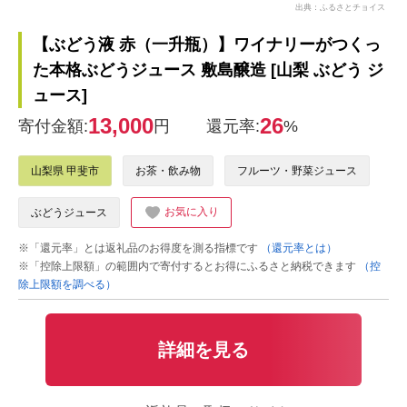
出典：ふるさとチョイス
【ぶどう液 赤（一升瓶）】ワイナリーがつくっ
た本格ぶどうジュース 敷島醸造 [山梨 ぶどう ジ
ュース]
13,000
26
寄付金額:
円
還元率:
%
山梨県 甲斐市
お茶・飲み物
フルーツ・野菜ジュース
お気に入り
ぶどうジュース
※「還元率」とは返礼品のお得度を測る指標です
（還元率とは）
※「控除上限額」の範囲内で寄付するとお得にふるさと納税できます
（控
除上限額を調べる）
詳細を見る