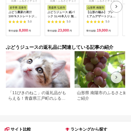
出典：ふるさとチョイ
出典：ふるさとチョイ
出典：ふるさとチョイ
出
ス
ス
ス
岩手県 花巻市
青森県 弘前市
山形県 南陽市
山
ぶどう農家の果汁
ぶどうジュース 紙パ
【山形の極み】 プレ
【ノ
100％ストレートジュ
ック 1L×6本入り 無添
ミアムデザートジュー
ン】
ース！ぶどうジュー
加 ストレート果汁
ス 「ぶどう」 20缶
赤２
5.0
5.0
5.0
ス・コラボジュース
100％ スチューベン
ジュース ストレート
2本（720ml）セット
ジュース 青森県産 弘
デザート フルーツジ
8,000
23,000
19,000
寄付金額:
円
寄付金額:
円
寄付金額:
円
寄付
【556】
前市 青い森の、大地
ュース グレープ 果物
の恵み。 ドットコム
果汁100％ 山形県 南
プライム [おいしい グ
陽市 [1187]
レープ ジュース スト
ぶどうジュースの返礼品に関連している記事の紹介
レート ぶどう ぶどう
ジュース フルーツ フ
ルーツジュース 飲料
果実 果汁 果汁100％
果物 県産 青森 青森県
産 美味 葡萄 弘前市]
「11ぴきのねこ」の返礼品がも
山形県 南陽市のふるさと納
らえる！青森県三戸町のふるさ
ご紹介
と納税
サイト比較
ランキングから探す