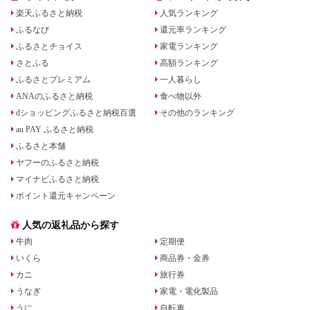
楽天ふるさと納税
人気ランキング
ふるなび
還元率ランキング
ふるさとチョイス
家電ランキング
さとふる
高額ランキング
ふるさとプレミアム
一人暮らし
ANAのふるさと納税
食べ物以外
dショッピングふるさと納税百選
その他のランキング
au PAY ふるさと納税
ふるさと本舗
ヤフーのふるさと納税
マイナビふるさと納税
ポイント還元キャンペーン
人気の返礼品から探す
牛肉
定期便
いくら
商品券・金券
カニ
旅行券
うなぎ
家電・電化製品
うに
自転車