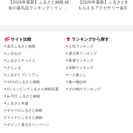
【2026年最新】ふるさと納税 純
【2026年最新】ふるさと納
金の返礼品ランキング｜インゴ
もらえるアクセサリー返礼品
ット・アクセサリーを徹底比較
ンキング｜還元率・人気ジャ
ル・選び方を徹底解説
サイト比較
ランキングから探す
楽天ふるさと納税
人気ランキング
ふるなび
還元率ランキング
ふるさとチョイス
家電ランキング
さとふる
高額ランキング
ふるさとプレミアム
一人暮らし
ANAのふるさと納税
食べ物以外
dショッピングふるさと納税百選
その他のランキング
au PAY ふるさと納税
ふるさと本舗
ヤフーのふるさと納税
マイナビふるさと納税
ポイント還元キャンペーン