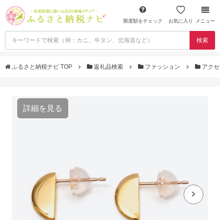
限度額をチェック
お気に入り
メニュー
検索
ふるさと納税ナビ TOP
返礼品検索
ファッション
アクセ
詳細を見る