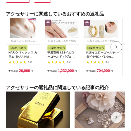
アクセサリーに関連しているおすすめの返礼品
出典：JRE MALLふる
出典：JALふるさと納税
出典：JALふるさと納税
出
さと納税
茨城県 古河市
山梨県 甲府市
山梨県 甲府市
三
HARIO ネックレス カ
甲府市発 k18イエロ
K18イエローゴールド
10
ラム［HAA-KM-
ーゴールド パヴェ ダ
ダイヤモンド1.0ctピ
本真
004N］ ※離島への配
イヤモンドリング 1ct
アス ［43-1382］
ャイ
5.0
5.0
5.0
送不可 ｜ 耐熱 ガラス
[WR-5052YG]
イト
アクセサリー ハリオ
こや
20,000
1,232,000
704,000
寄付金額:
円
寄付金額:
円
寄付金額:
円
寄付
ランプワークファクト
伊勢
リー 職人 繊細 フォー
ー 
マル カジュアル きれ
マル
いめ おしゃれ 20代
ト 
アクセサリーの返礼品に関連している記事の紹介
30代 40代 _FM14