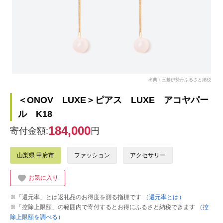
出典：三越伊勢丹ふるさと納税
＜ONOV LUXE＞ピアス LUXE アコヤパー
ル K18
184,000
寄付金額:
円
山梨県 甲府市
ファッション
アクセサリー
お気に入り
※「還元率」とは返礼品のお得度を測る指標です
（還元率とは）
※「控除上限額」の範囲内で寄付するとお得にふるさと納税できます
（控
除上限額を調べる）