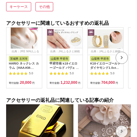
キーケース
その他
アクセサリーに関連しているおすすめの返礼品
出典：JRE MALLふる
出典：JALふるさと納税
出典：JALふるさと納税
出
さと納税
茨城県 古河市
山梨県 甲府市
山梨県 甲府市
三
HARIO ネックレス カ
甲府市発 k18イエロ
K18イエローゴールド
10
ラム［HAA-KM-
ーゴールド パヴェ ダ
ダイヤモンド1.0ctピ
本真
004N］ ※離島への配
イヤモンドリング 1ct
アス ［43-1382］
ャイ
5.0
5.0
5.0
送不可 ｜ 耐熱 ガラス
[WR-5052YG]
イト
アクセサリー ハリオ
こや
20,000
1,232,000
704,000
寄付金額:
円
寄付金額:
円
寄付金額:
円
寄付
ランプワークファクト
伊勢
リー 職人 繊細 フォー
ー 
マル カジュアル きれ
マル
いめ おしゃれ 20代
ト 
アクセサリーの返礼品に関連している記事の紹介
30代 40代 _FM14