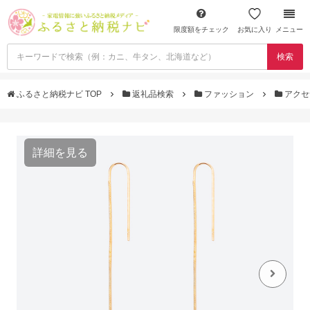
限度額をチェック
お気に入り
メニュー
検索
ふるさと納税ナビ TOP
返礼品検索
ファッション
アクセ
詳細を見る