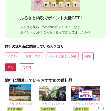
ふるさと納税でポイント大量GET！
ふるさと納税でAmazonギフトコードなど
ポイントがお得にもらえるって知ってましたか？
旅行の返礼品に関連しているカテゴリ
ホテル
旅館・民宿
ペットと泊まれる宿
温泉
旅行
その他
旅行に関連しているおすすめの返礼品
出典：楽天ふるさと納
出典：ふるさとチョイ
出典：ふるさとチョイ
出
税
ス
ス
石川県 加賀市
京都 府京都市
大阪府 大阪市
兵