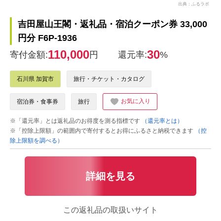
出典：ふるラボ
吉田屋山王閣・返礼品・宿泊クーポン券 33,000
円分 F6P-1936
110,000
30
寄付金額:
円
還元率:
%
石川県 加賀市
旅行・チケット・カタログ
お気に入り
宿泊券・食事券
旅行
※「還元率」とは返礼品のお得度を測る指標です
（還元率とは）
※「控除上限額」の範囲内で寄付するとお得にふるさと納税できます
（控
除上限額を調べる）
詳細を見る
この返礼品の取扱いサイト