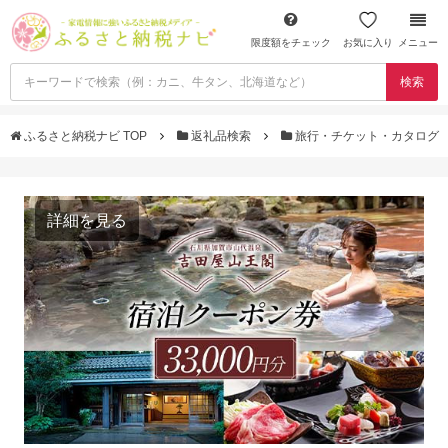
限度額をチェック
お気に入り
メニュー
検索
ふるさと納税ナビ TOP
返礼品検索
旅行・チケット・カタログ
詳細を見る