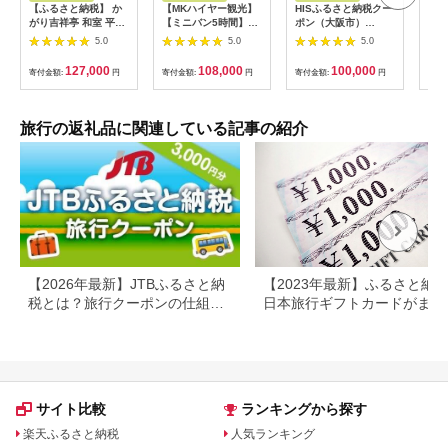
【ふるさと納税】 か
【MKハイヤー観光】
HISふるさと納税クー
【ふ
がり吉祥亭 和室 平日
【ミニバン5時間】ド
ポン（大阪市）
効期
限定 ペア宿泊券 1泊2
ライバーとめぐるとっ
30,000円分_OS039-
も使
5.0
5.0
5.0
食付 2名 ペア 食事付
ておきの京都観光（3
0001-07
60
温泉 宿泊券 旅行 トラ
／21-6／20・10／1-
券 
127,000
108,000
100,000
寄付金額:
円
寄付金額:
円
寄付金額:
円
寄付
ベル 宿泊 宿泊施設 宿
11／30）
旅行
レジャー F6P-0991
カニ
行 
宿 
旅行の返礼品に関連している記事の紹介
ン 
行 
プレ
日 2
【2026年最新】JTBふるさと納
【2023年最新】ふるさと納
税とは？旅行クーポンの仕組
日本旅行ギフトカードがまだ
み・使い方をわかりやすく解説
らえる⁉
サイト比較
ランキングから探す
楽天ふるさと納税
人気ランキング