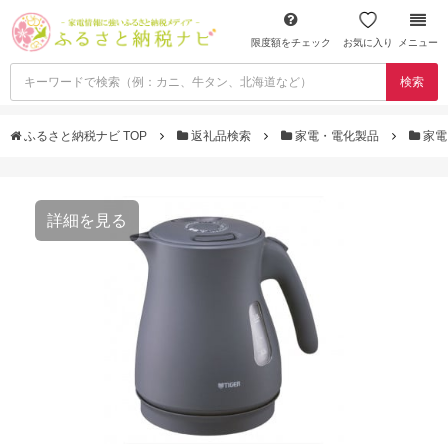
限度額をチェック
お気に入り
メニュー
検索
ふるさと納税ナビ TOP
返礼品検索
家電・電化製品
家電
詳細を見る