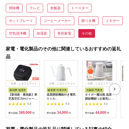
掃除機
テレビ
炊飯器
トースター
ホットプレート
コーヒーメーカー
餅つき機
ミキサー
空気清浄機
加湿器
美容家電
その他
家電・電化製品のその他に関連しているおすすめの返礼
品
出典：ふるさとチョイ
出典：ふるさとチョイ
出典：ふるさとチョイ
出
ス
ス
ス
新潟県 加茂市
岐阜県 中津川市
大阪府 門真市
宮
【新潟産・最高級】東
温度調節機能付き電気
タイガー魔法瓶 温度
ケト
芝真空圧力IHジャー炊
ケトル
調節機能つき蒸気レス
リッ
飯器 炎匠炊き RC-
（1200W/0.8L）
電気ケトル 1.2L PTV-
プ I
5.0
5.0
5.0
10ZWX(K) 5.5合
EGL-C1281【ホワイ
A120【HC チェスナ
《2025年モデル》
トシルバー】77685
ッツグレー、WG グレ
389,000
34,000
44,000
寄付金額:
円
寄付金額:
円
寄付金額:
円
寄付
F4N-0707
イッシュホワイト】大
阪府門真市 家電 電化
製品 キッチン家電 生
活家電 新生活 新生活