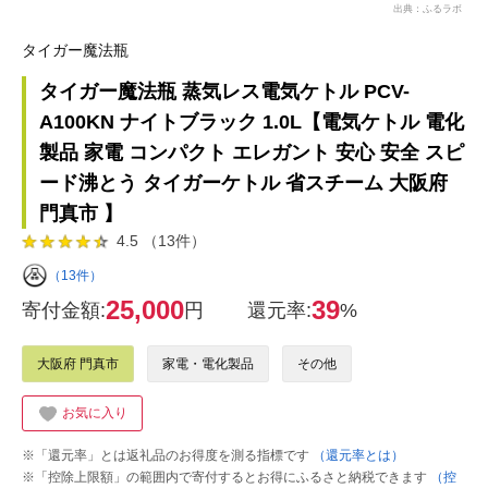
出典：ふるラボ
タイガー魔法瓶
タイガー魔法瓶 蒸気レス電気ケトル PCV-
A100KN ナイトブラック 1.0L【電気ケトル 電化
製品 家電 コンパクト エレガント 安心 安全 スピ
ード沸とう タイガーケトル 省スチーム 大阪府
門真市 】
4.5 （13件）
（13件）
25,000
39
寄付金額:
円
還元率:
%
大阪府 門真市
家電・電化製品
その他
お気に入り
※「還元率」とは返礼品のお得度を測る指標です
（還元率とは）
※「控除上限額」の範囲内で寄付するとお得にふるさと納税できます
（控