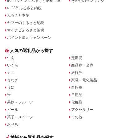
dショッピングふるさと納税百選
その他のランキング
au PAY ふるさと納税
ふるさと本舗
ヤフーのふるさと納税
マイナビふるさと納税
ポイント還元キャンペーン
人気の返礼品から探す
牛肉
定期便
いくら
商品券・金券
カニ
旅行券
うなぎ
家電・電化製品
うに
自転車
米
日用品
果物・フルーツ
化粧品
ビール
アクセサリー
菓子・スイーツ
その他
おせち
地域から返礼品を探す