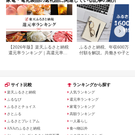
家電・電化製品の返礼品に関連している記事の紹介
応援
【2026年版】楽天ふるさと納税
ふるさと納税、年収600万の
還元率ランキング｜高還元率返
付額を解説。共働きや子ども
礼品をジャンル別に比較
いる場合も
サイト比較
ランキングから探す
楽天ふるさと納税
人気ランキング
ふるなび
還元率ランキング
ふるさとチョイス
家電ランキング
さとふる
高額ランキング
ふるさとプレミアム
一人暮らし
ANAのふるさと納税
食べ物以外