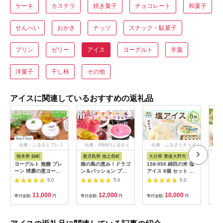
ケーキ
カステラ
焼き菓子
チョコレート
和菓子
せんべい
おかき
ナッツ
スナック・駄菓子
プリン
ゼリー
アイス
ヨーグルト
羊羹
洋菓子
干し柿
その他
アイスに関連しているおすすめの返礼品
出典：ふるさとプレミ
出典：ANAのふるさと
出典：ふるさとチョイ
アム
納税
ス
熊本県 錦町
鹿児島県 徳之島町
大分県 豊後大野市
富
ヨーグルト 無糖 プレ
南の島の恵み！ドラゴ
158-950 綿田の米 塩
【ギ
ーン 球磨の恵ヨーグ
ン＆パッション プレ
アイス 8個 セット ア
スや
ルト 1kg×2パック 砂
ミアムジェラート （8
イス アイスクリーム
ット
5.0
5.0
5.0
糖不使用 乳製品 配送
個入）( ジェラート ア
デザート お米アイス
のア
不可:沖縄、離島 発酵
イス ドラゴンフルー
楽し
11,000
12,000
10,000
寄付金額:
円
寄付金額:
円
寄付金額:
円
寄付
食品 朝食 間食 新鮮
ツ パッションフルー
ット
生乳 とろ～り もっち
ツ 果物 フルーツ オリ
の逸
り 酸味がない 2個セ
ジナル 徳之島 奄美 鹿
ット 2キロ 大容量
児島 スイーツ 美農里