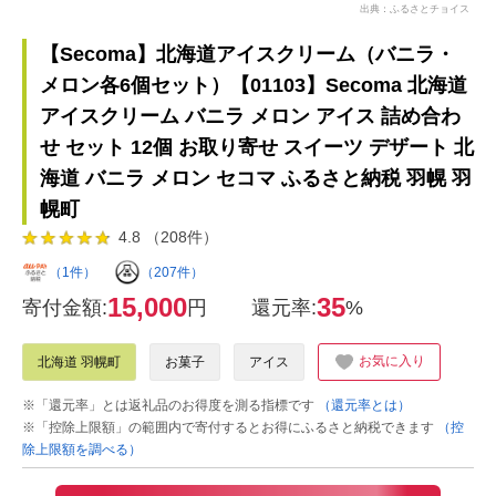
出典：ふるさとチョイス
【Secoma】北海道アイスクリーム（バニラ・
メロン各6個セット）【01103】Secoma 北海道
アイスクリーム バニラ メロン アイス 詰め合わ
せ セット 12個 お取り寄せ スイーツ デザート 北
海道 バニラ メロン セコマ ふるさと納税 羽幌 羽
幌町
4.8 （208件）
（1件）
（207件）
15,000
35
寄付金額:
円
還元率:
%
お気に入り
北海道 羽幌町
お菓子
アイス
※「還元率」とは返礼品のお得度を測る指標です
（還元率とは）
※「控除上限額」の範囲内で寄付するとお得にふるさと納税できます
（控
除上限額を調べる）