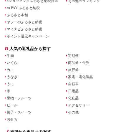
dショッピングふるさと納税百選
その他のランキング
au PAY ふるさと納税
ふるさと本舗
ヤフーのふるさと納税
マイナビふるさと納税
ポイント還元キャンペーン
人気の返礼品から探す
牛肉
定期便
いくら
商品券・金券
カニ
旅行券
うなぎ
家電・電化製品
うに
自転車
米
日用品
果物・フルーツ
化粧品
ビール
アクセサリー
菓子・スイーツ
その他
おせち
地域から返礼品を探す