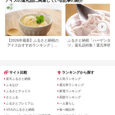
アイスの返礼品に関連している記事の紹介
館 )
【2026年最新】ふるさと納税の
ふるさと納税「ハーゲンダッ
アイスおすすめランキング｜還
ツ」返礼品特集！還元率情報
元率・タイプ別で比較
サイト比較
ランキングから探す
楽天ふるさと納税
人気ランキング
ふるなび
還元率ランキング
ふるさとチョイス
家電ランキング
さとふる
高額ランキング
ふるさとプレミアム
一人暮らし
ANAのふるさと納税
食べ物以外