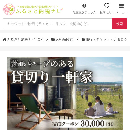
限度額をチェック
お気に入り
メニュー
検索
ふるさと納税ナビ TOP
返礼品検索
旅行・チケット・カタログ
詳細を見る