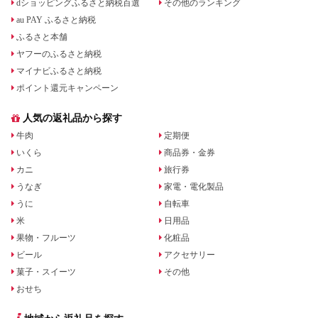
dショッピングふるさと納税百選
その他のランキング
au PAY ふるさと納税
ふるさと本舗
ヤフーのふるさと納税
マイナビふるさと納税
ポイント還元キャンペーン
人気の返礼品から探す
牛肉
定期便
いくら
商品券・金券
カニ
旅行券
うなぎ
家電・電化製品
うに
自転車
米
日用品
果物・フルーツ
化粧品
ビール
アクセサリー
菓子・スイーツ
その他
おせち