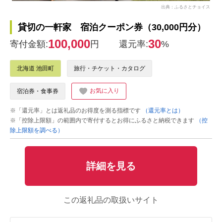
出典：ふるさとチョイス
貸切の一軒家 宿泊クーポン券（30,000円分）
100,000
30
寄付金額:
円
還元率:
%
北海道 池田町
旅行・チケット・カタログ
お気に入り
宿泊券・食事券
※「還元率」とは返礼品のお得度を測る指標です
（還元率とは）
※「控除上限額」の範囲内で寄付するとお得にふるさと納税できます
（控
除上限額を調べる）
詳細を見る
この返礼品の取扱いサイト