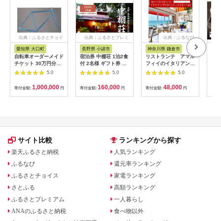
出典：ふるさとチョイ
出典：ふるさとプレミ
出典：ふるなび
ス
アム
愛知県 大口町
長野県 小諸市
神奈川県 鎌倉市
京
自転車オーダーメイド
宿泊券 中棚荘 1泊2食
リストランテ アマル
専門
チケット 30万円分
付 2名様 ギフト券 チ
フィイのイタリアンデ
菜と
【1360365】
ケット 券 宿泊 旅行
ィナーコースA ペア
池】
5.0
5.0
5.0
温泉 食事
券
鳥コ
064
1,000,000
160,000
48,000
寄付金額:
円
寄付金額:
円
寄付金額:
円
寄付
サイト比較
ランキングから探す
楽天ふるさと納税
人気ランキング
ふるなび
還元率ランキング
ふるさとチョイス
家電ランキング
さとふる
高額ランキング
ふるさとプレミアム
一人暮らし
ANAのふるさと納税
食べ物以外