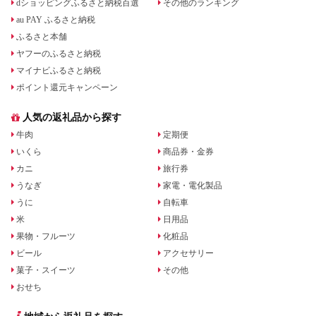
dショッピングふるさと納税百選
その他のランキング
au PAY ふるさと納税
ふるさと本舗
ヤフーのふるさと納税
マイナビふるさと納税
ポイント還元キャンペーン
人気の返礼品から探す
牛肉
定期便
いくら
商品券・金券
カニ
旅行券
うなぎ
家電・電化製品
うに
自転車
米
日用品
果物・フルーツ
化粧品
ビール
アクセサリー
菓子・スイーツ
その他
おせち