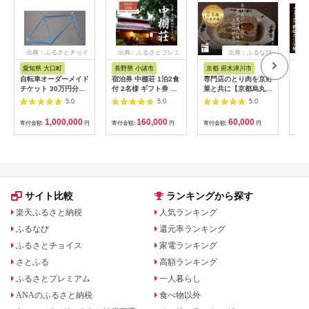
出典：ふるさとチョイ
出典：ふるさとプレミ
出典：ふるなび
ス
アム
愛知県 大口町
長野県 小諸市
京都 府木津川市
長
自転車オーダーメイド
宿泊券 中棚荘 1泊2食
専門店のとり肉を京野
界 
チケット 30万円分
付 2名様 ギフト券 チ
菜と共に【京都烏丸御
税宿
【1360365】
ケット 券 宿泊 旅行
池】で味わう2名様焼
（1
5.0
5.0
5.0
温泉 食事
鳥コースお食事券
リゾ
064-15
1,000,000
160,000
60,000
寄付金額:
円
寄付金額:
円
寄付金額:
円
寄付
サイト比較
ランキングから探す
楽天ふるさと納税
人気ランキング
ふるなび
還元率ランキング
ふるさとチョイス
家電ランキング
さとふる
高額ランキング
ふるさとプレミアム
一人暮らし
ANAのふるさと納税
食べ物以外