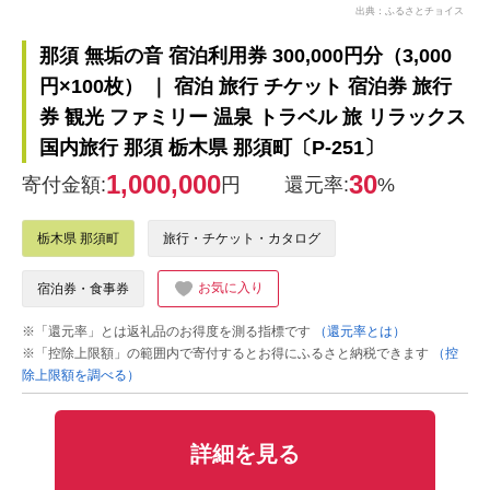
出典：ふるさとチョイス
那須 無垢の音 宿泊利用券 300,000円分（3,000
円×100枚） ｜ 宿泊 旅行 チケット 宿泊券 旅行
券 観光 ファミリー 温泉 トラベル 旅 リラックス
国内旅行 那須 栃木県 那須町〔P-251〕
1,000,000
30
寄付金額:
円
還元率:
%
栃木県 那須町
旅行・チケット・カタログ
お気に入り
宿泊券・食事券
※「還元率」とは返礼品のお得度を測る指標です
（還元率とは）
※「控除上限額」の範囲内で寄付するとお得にふるさと納税できます
（控
除上限額を調べる）
詳細を見る