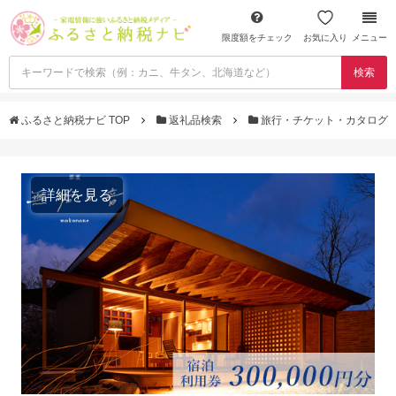
限度額をチェック
お気に入り
メニュー
検索
ふるさと納税ナビ TOP
返礼品検索
旅行・チケット・カタログ
詳細を見る