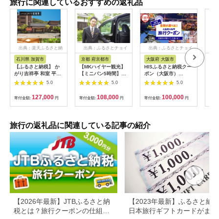
旅行に関連しているおすすめの返礼品
出典：楽天ふるさと納
出典：ふるさとチョイ
出典：ふるさとチョイ
出
税
ス
ス
石川県 加賀市
京都 府京都市
大阪府 大阪市
兵
【ふるさと納税】 か
【MKハイヤー観光】
HISふるさと納税クー
【ふ
がり吉祥亭 和室 平日
【ミニバン5時間】ド
ポン（大阪市）
効期
限定 ペア宿泊券 1泊2
ライバーとめぐるとっ
30,000円分_OS039-
も使
5.0
5.0
5.0
食付 2名 ペア 食事付
ておきの京都観光（3
0001-07
60
温泉 宿泊券 旅行 トラ
／21-6／20・10／1-
券 
127,000
108,000
100,000
寄付金額:
円
寄付金額:
円
寄付金額:
円
寄付
ベル 宿泊 宿泊施設 宿
11／30）
旅行
レジャー F6P-0991
カニ
行 
宿 
旅行の返礼品に関連している記事の紹介
ン 
行 
プレ
日 2
【2026年最新】JTBふるさと納
【2023年最新】ふるさと納
税とは？旅行クーポンの仕組
日本旅行ギフトカードがまだ