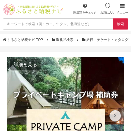
限度額をチェック
お気に入り
メニュー
検索
ふるさと納税ナビ TOP
返礼品検索
旅行・チケット・カタログ
詳細を見る