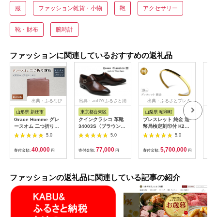
服
ファッション雑貨・小物
鞄
アクセサリー
靴・財布
腕時計
ファッションに関連しているおすすめの返礼品
出典：ふるなび
出典：auPAYふるさと納
出典：ふるさとプレミ
出典
税
アム
山形県 新庄市
東京都台東区
山梨県 昭和町
和
Grace Homme グレ
クインクラシコ 革靴
ブレスレット 純金 造
ちょ
ースオム 二つ折り財
34003S〈ブラウン〉
幣局検定刻印付 K24
ォッ
布/ブラウン 入学祝い
(サイズ：26.0cm)
鍛造技法 幅4㎜ 腕周
ッグ
5.0
5.0
5.0
卒業祝い 就職祝い 退
り19㎝ 管理番号
職祝い 贈り物 贈答 ギ
210204105s
40,000
77,000
5,700,000
寄付金額:
円
寄付金額:
円
寄付金額:
円
寄付
フト 人気 誕生日 プレ
SWAA081
ゼント 母の日 父の日
山形県 新庄市 F3S-
0620
ファッションの返礼品に関連している記事の紹介