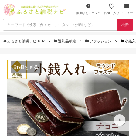
限度額をチェック
お気に入り
メニュー
検索
ふるさと納税ナビ TOP
返礼品検索
ファッション
小銭入
詳細を見る