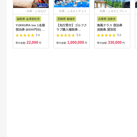
出典：ふるなび
出典：ふるさとチョイ
出典：ふるさとプレミ
ス
アム
福島県 会津若松市
宮崎県 都城市
兵庫県 淡路市
YUKKURA Inn 1名様
【先行受付】ゴルフク
海風テラス 宿泊券
宿泊券 (6600円分) ワ
ラブ購入補助券
淡路島 貸別荘
ーケーションお試しプ
300,000円_GI-
5.0
5.0
5.0
ラン｜東北 福島県 会
C701_(都城市) ゴルフ
22,000
1,000,000
330,000
津若松市 東山温泉 旅
ゴルフクラブ ダンロ
寄付金額:
円
寄付金額:
円
寄付金額:
円
行 クーポン 利用券
ップ ゼクシオ スリク
[0800]
ソン クリーブランド
チケット 購入補助券
アイアン ドライバー
フェアウェイウッド
ハイブリッド ウエッ
ジ 最新モデル