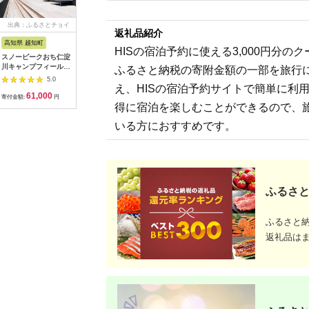
出典：ふるさとチョイ
出典：ふるさとプレミ
出典：ふるなび
出典：ふ
返礼品紹介
ス
アム
高知県 越知町
富山県 立山町
岐阜県 土岐市
京都 府京
HISの宿泊予約に使える3,000円分
スノーピークおち仁淀
立山町 宿泊施設 宿泊
うなぎ横綱 名物 ひつ
【御池ク
川キャンプフィールド
券 15,000円分 (寄附
まぶし ペア お食事券
んドック 
ふるさと納税の寄附金額の一部を旅行
「住箱-jyubako-」ペ
額 60,000円) 宿泊チ
/ 鰻 ご飯 チケット 旅
ックコー
5.0
5.0
5.0
ア宿泊チケット
ケット 宿泊 宿 山小屋
行 お出かけ うなぎ 食
ト
え、HISの宿泊予約サイトで簡単に利
61,000
60,000
28,000
3
山荘 ホテル 旅 旅行
事 ランチ ディナー ペ
寄付金額:
円
寄付金額:
円
寄付金額:
円
寄付金額:
観光 レジャー チケッ
得に宿泊を楽しむことができるので、
ア 夫婦 カップル 送料
ト 登山 トレッキング
無料[MFA002]
いる方におすすめです。
アルペンルート 山岳
観光 立山観光 立山黒
部観光 F6T-778
ふるさと
ふるさと
返礼品は