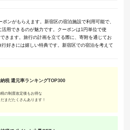
るさとチョイ
出典：ふるさとチョイ
出典：ふるなび
出典：ふるさとチョ
ス
ス
都市
石川県 金沢市
栃木県 那須町
群馬県 長野原町
のクーポンがもらえます。新宿区の宿泊施設で利用可能で、
リニック】が
FABRIC TOKYO オー
四季の宿 こよみ 宿泊
北軽井沢・八ッ場ダ
PETベーシ
ダーセットアップお仕
利用券 30,000円｜宿
周辺ほか町内各所で
に活用できるのが魅力です。クーポンは1円単位で使
ス受診チケッ
立て券 95,000円相当
泊 旅行 チケット 宿泊
用可能な長野原町ふ
5.0
5.0
5.0
5.0
石川 金沢 加賀百万石
券 旅行券 観光 国内旅
さと感謝券（3,000
用できます。旅行の計画を立てる際に、寄附を通じてお
20,000
317,000
100,000
10,000
加賀 百万石 北陸 北陸
行 那須 栃木県 那須町
分）
円
寄付金額:
円
寄付金額:
円
寄付金額:
円
旅行好きには嬉しい特典です。新宿区での宿泊を考えて
復興 北陸支援
〔G-27〕
納税 還元率ランキングTOP300
納税の制度改定後もお得な
まだまだたくさんあります！