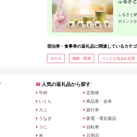
ふるさと
ふるさと納
ポイント
宿泊券・食事券の返礼品に関連しているカテゴ
ホテル
旅館・民宿
ペットと泊まれる宿
す
人気の返礼品から探す
牛肉
定期便
いくら
商品券・金券
カニ
旅行券
うなぎ
家電・電化製品
うに
自転車
米
日用品