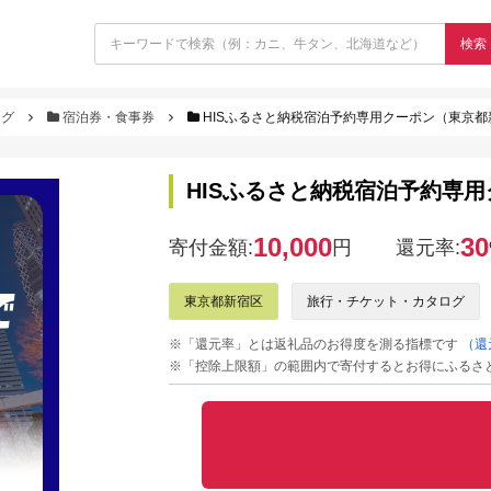
検索
ログ
宿泊券・食事券
HISふるさと納税宿泊予約専用クーポン（東京都新
HISふるさと納税宿泊予約専用
10,000
30
寄付金額:
円
還元率:
東京都新宿区
旅行・チケット・カタログ
※「還元率」とは返礼品のお得度を測る指標です
（還
※「控除上限額」の範囲内で寄付するとお得にふるさ