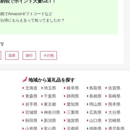
納税でポイント大量GET！
税でAmazonギフトコードなど
がお得にもらえるって知ってましたか？
リ
温泉
旅行
その他
地域から返礼品を探す
北海道
埼玉県
岐阜県
鳥取県
佐賀県
青森県
千葉県
静岡県
島根県
長崎県
岩手県
東京都
愛知県
岡山県
熊本県
宮城県
神奈川県
三重県
広島県
大分県
秋田県
新潟県
滋賀県
山口県
宮崎県
山形県
富山県
京都府
徳島県
鹿児島県