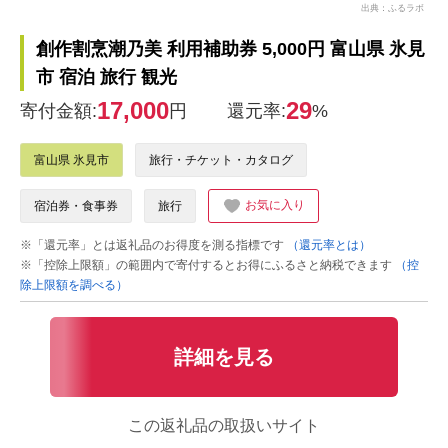
出典：ふるラボ
創作割烹潮乃美 利用補助券 5,000円 富山県 氷見
市 宿泊 旅行 観光
17,000
29
寄付金額:
円
還元率:
%
富山県 氷見市
旅行・チケット・カタログ
お気に入り
宿泊券・食事券
旅行
※「還元率」とは返礼品のお得度を測る指標です
（還元率とは）
※「控除上限額」の範囲内で寄付するとお得にふるさと納税できます
（控
除上限額を調べる）
詳細を見る
この返礼品の取扱いサイト