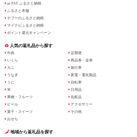
au PAY ふるさと納税
ふるさと本舗
ヤフーのふるさと納税
マイナビふるさと納税
ポイント還元キャンペーン
人気の返礼品から探す
牛肉
定期便
いくら
商品券・金券
カニ
旅行券
うなぎ
家電・電化製品
うに
自転車
米
日用品
果物・フルーツ
化粧品
ビール
アクセサリー
菓子・スイーツ
その他
おせち
地域から返礼品を探す