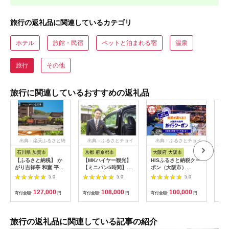
旅行の返礼品に関連しているカテゴリ
ホテル
旅館・民宿
ペットと泊まれる宿
温泉
旅行
その他
旅行に関連しているおすすめの返礼品
出典：楽天ふるさと納
出典：ふるさとチョイ
出典：ふるさとチョイ
出
税
ス
ス
石川県 加賀市
京都 府京都市
大阪府 大阪市
栃
【ふるさと納税】 か
【MKハイヤー観光】
HISふるさと納税クー
【ふ
がり吉祥亭 和室 平日
【ミニバン5時間】ド
ポン（大阪市）
り日
限定 ペア宿泊券 1泊2
ライバーとめぐるとっ
30,000円分_OS039-
1万
5.0
5.0
5.0
食付 2名 ペア 食事付
ておきの京都観光（3
0001-07
券 
温泉 宿泊券 旅行 トラ
／21-6／20・10／1-
券 
127,000
108,000
100,000
寄付金額:
円
寄付金額:
円
寄付金額:
円
寄付
ベル 宿泊 宿泊施設 宿
11／30）
館 
レジャー F6P-0991
ャー
チケ
[029
旅行の返礼品に関連している記事の紹介