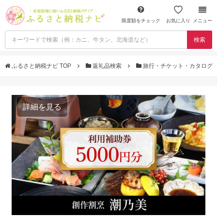
限度額をチェック
お気に入り
メニュー
検索
ふるさと納税ナビ TOP
返礼品検索
旅行・チケット・カタログ
詳細を見る