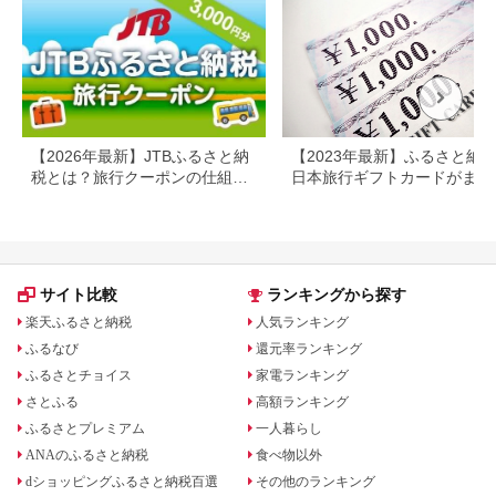
【2026年最新】JTBふるさと納
【2023年最新】ふるさと納
税とは？旅行クーポンの仕組
日本旅行ギフトカードがまだ
み・使い方をわかりやすく解説
らえる⁉
サイト比較
ランキングから探す
楽天ふるさと納税
人気ランキング
ふるなび
還元率ランキング
ふるさとチョイス
家電ランキング
さとふる
高額ランキング
ふるさとプレミアム
一人暮らし
ANAのふるさと納税
食べ物以外
dショッピングふるさと納税百選
その他のランキング