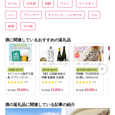
ビール
日本酒
焼酎
ワイン
ウィスキー
ジン
ブランデー
チューハイ・ハイボール
ラム
梅酒
その他
酒に関連しているおすすめの返礼品
出典：ふるさとプレミ
出典：auPAYふるさと納
出典：auPAYふるさと納
出典
アム
税
税
茨城県 取手市
栃木県 栃木市
鹿児島県 薩摩川内市
鹿
キリンビール取手工場
【姿】山田錦 純米大
芋焼酎『六代目百合
K-
産 スプリングバレー
吟醸 無濾過 生原酒・
(35度)』1800ml×6本
焼酎
ジャパンエール〈香〉
純米吟醸生原酒Black
セット 塩田酒造 ISR-
ヒ・
5.0
5.0
5.0
350ml缶-24本×2ケー
Impact セット｜ お酒
708
つま
ス|KIRIN 麒麟 ビール
さけ 日本酒 地酒 純米
分」
39,000
23,000
84,000
寄付金額:
円
寄付金額:
円
寄付金額:
円
寄付
クラフトビール
大吟醸 無濾過 原酒 人
鉾・
SPRING VALLEY
気 ギフト 栃木
72
BREWERY 茨城県 取
ト！
手市（AB076-1）
霧島
酒の返礼品に関連している記事の紹介
格芋
み比
み 