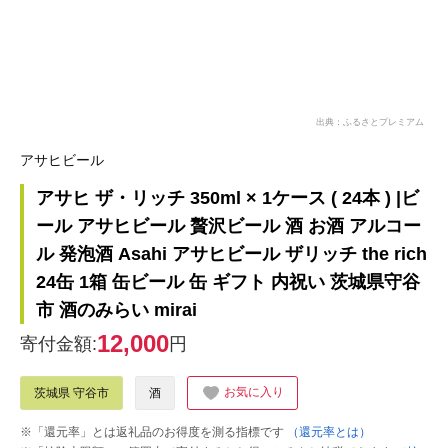
出典：ふるさとプレミアム
アサヒビール
アサヒ ザ・リッチ 350ml × 1ケース ( 24本 ) |ビ
ール アサヒビール 贅沢ビール 酒 お酒 アルコー
ル 発泡酒 Asahi アサヒビール ザリッチ the rich
24缶 1箱 缶ビール 缶 ギフト 内祝い 茨城県守谷
市 酒のみらい mirai
12,000
寄付金額:
円
お気に入り
茨城県 守谷市
酒
※「還元率」とは返礼品のお得度を測る指標です
（還元率とは）