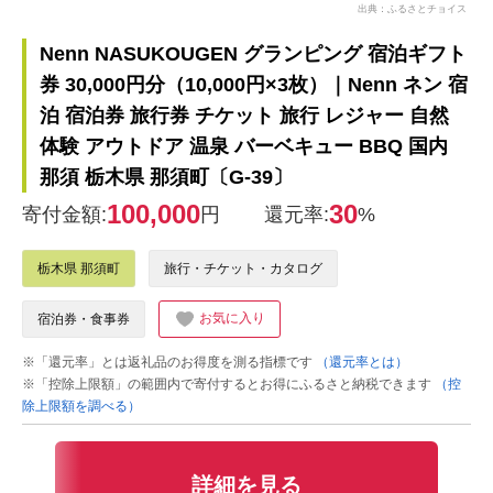
出典：ふるさとチョイス
Nenn NASUKOUGEN グランピング 宿泊ギフト
券 30,000円分（10,000円×3枚）｜Nenn ネン 宿
泊 宿泊券 旅行券 チケット 旅行 レジャー 自然
体験 アウトドア 温泉 バーベキュー BBQ 国内
那須 栃木県 那須町〔G-39〕
100,000
30
寄付金額:
円
還元率:
%
栃木県 那須町
旅行・チケット・カタログ
お気に入り
宿泊券・食事券
※「還元率」とは返礼品のお得度を測る指標です
（還元率とは）
※「控除上限額」の範囲内で寄付するとお得にふるさと納税できます
（控
除上限額を調べる）
詳細を見る