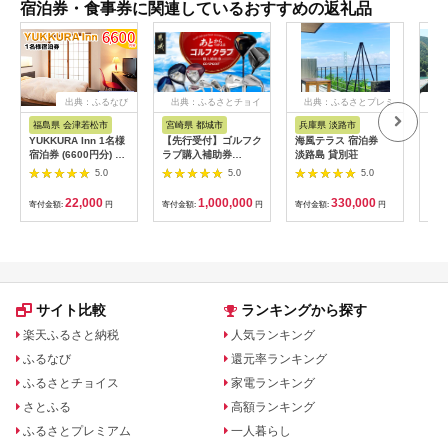
宿泊券・食事券に関連しているおすすめの返礼品
出典：ふるなび
出典：ふるさとチョイ
出典：ふるさとプレミ
出
ス
アム
福島県 会津若松市
宮崎県 都城市
兵庫県 淡路市
高
YUKKURA Inn 1名様
【先行受付】ゴルフク
海風テラス 宿泊券
スノ
宿泊券 (6600円分) ワ
ラブ購入補助券
淡路島 貸別荘
川キ
ーケーションお試しプ
300,000円_GI-
「住
5.0
5.0
5.0
ラン｜東北 福島県 会
C701_(都城市) ゴルフ
ア宿
津若松市 東山温泉 旅
ゴルフクラブ ダンロ
22,000
1,000,000
330,000
寄付金額:
円
寄付金額:
円
寄付金額:
円
寄付
行 クーポン 利用券
ップ ゼクシオ スリク
[0800]
ソン クリーブランド
チケット 購入補助券
アイアン ドライバー
フェアウェイウッド
ハイブリッド ウエッ
ジ 最新モデル
サイト比較
ランキングから探す
楽天ふるさと納税
人気ランキング
ふるなび
還元率ランキング
ふるさとチョイス
家電ランキング
さとふる
高額ランキング
ふるさとプレミアム
一人暮らし