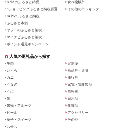
ANAのふるさと納税
食べ物以外
dショッピングふるさと納税百選
その他のランキング
au PAY ふるさと納税
ふるさと本舗
ヤフーのふるさと納税
マイナビふるさと納税
ポイント還元キャンペーン
人気の返礼品から探す
牛肉
定期便
いくら
商品券・金券
カニ
旅行券
うなぎ
家電・電化製品
うに
自転車
米
日用品
果物・フルーツ
化粧品
ビール
アクセサリー
菓子・スイーツ
その他
おせち