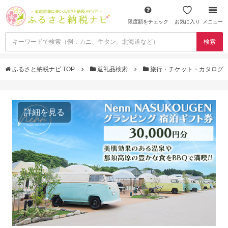
限度額をチェック
お気に入り
メニュー
検索
ふるさと納税ナビ TOP
返礼品検索
旅行・チケット・カタログ
詳細を見る