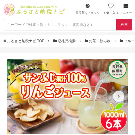
限度額をチェック
お気に入り
メニュー
検索
ふるさと納税ナビ TOP
返礼品検索
お茶・飲み物
フルー
詳細を見る