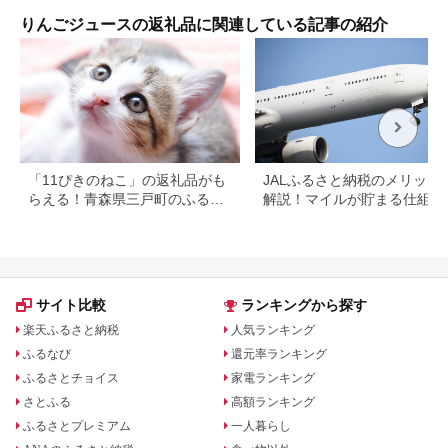
家直送 ストレート ジ
ぼすドリンク 清涼飲
園 
ュース 山形県 南陽市
料水 人気 子供 おすす
ュー
りんごジュースの返礼品に関連している記事の紹介
[1413]
め 果汁飲料 ご当地ジ
贈答
ュース かぼす りんご
ジュース 飲料 20本
詰めあわせ セット 家
庭用 JAフーズおおい
た スピード スピード
発送 ＜131-024＞
「11ぴきのねこ」の返礼品がも
JALふるさと納税のメリット
らえる！青森県三戸町のふるさ
解説！マイルが貯まる仕組み
と納税
おすすめ返礼品を紹介
サイト比較
ランキングから探す
楽天ふるさと納税
人気ランキング
ふるなび
還元率ランキング
ふるさとチョイス
家電ランキング
さとふる
高額ランキング
ふるさとプレミアム
一人暮らし