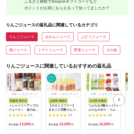
ふるさと納税でAmazonギフトコードなど
ポイントがお得にもらえるって知ってましたか？
りんごジュースの返礼品に関連しているカテゴリ
りんごジュース
みかんジュース
ぶどうジュース
桃ジュース
トマトジュース
野菜ジュース
その他
りんごジュースに関連しているおすすめの返礼品
出典：ふるさとチョイ
出典：ふるさとチョイ
出典：ふるさとチョイ
出
ス
ス
ス
青森県 黒石市
山形県 南陽市
大分県 杵築市
岐
＜シャイニーアップル
【ネオニコフリー】
つぶらな4種セット(つ
飛騨
ジュース＞ 金のねぶ
まるごと完熟りんごジ
ぶらなカボス・つぶら
いし
た・銀のねぶた詰合せ
ュース 6本セット
なミカン・つぶらなリ
っと
5.0
5.0
5.0
セット【1105738】
［令和7年産完熟ふじ
ンゴ・つぶらなブド
本セ
りんご100％使用］
ウ)各190g×5本 計20
(ふ
13,000
15,000
10,000
寄付金額:
円
寄付金額:
円
寄付金額:
円
寄付
『遠藤果樹農園』 ネ
本 ／ つぶらな つぶら
ろし
オニコフリー 生産農
なカボス ジュース か
果汁