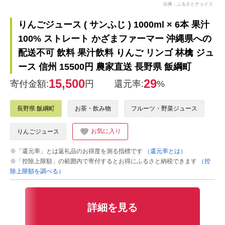
出典：ふるさとチョイス
りんごジュース ( サンふじ ) 1000ml × 6本 果汁
100% ストレート かざまファーマー 沖縄県への
配送不可 飲料 果汁飲料 りんご リンゴ 林檎 ジュ
ース 信州 15500円 農家直送 長野県 飯綱町
15,500
29
寄付金額:
円
還元率:
%
長野県 飯綱町
お茶・飲み物
フルーツ・野菜ジュース
お気に入り
りんごジュース
※「還元率」とは返礼品のお得度を測る指標です
（還元率とは）
※「控除上限額」の範囲内で寄付するとお得にふるさと納税できます
（控
除上限額を調べる）
詳細を見る