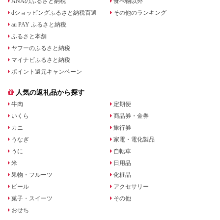
ANAのふるさと納税
食べ物以外
dショッピングふるさと納税百選
その他のランキング
au PAY ふるさと納税
ふるさと本舗
ヤフーのふるさと納税
マイナビふるさと納税
ポイント還元キャンペーン
人気の返礼品から探す
牛肉
定期便
いくら
商品券・金券
カニ
旅行券
うなぎ
家電・電化製品
うに
自転車
米
日用品
果物・フルーツ
化粧品
ビール
アクセサリー
菓子・スイーツ
その他
おせち