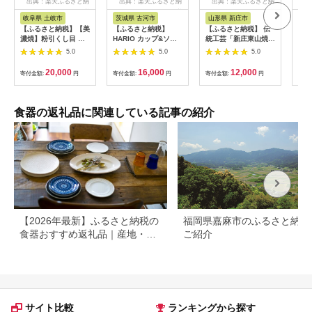
出典：楽天ふるさと納
出典：楽天ふるさと納
出典：楽天ふるさと納
出
税
税
税
岐阜県 土岐市
茨城県 古河市
山形県 新庄市
北
【ふるさと納税】【美
【ふるさと納税】
【ふるさと納税】 伝
【ふ
濃焼】粉引くし目 カ
HARIO カップ&ソー
統工芸「新庄東山焼」
ンド
ップ&ソーサー【不動
サー サークル
コーヒーカップ＆お皿
【 
5.0
5.0
5.0
窯】食器 マグカップ
R［HTW-CS-C-R］｜
ペアセット 入学祝い
おす
プレート [MAR011]
ハリオ 耐熱 ガラス 食
卒業祝い 就職祝い 退
カッ
20,000
16,000
12,000
寄付金額:
円
寄付金額:
円
寄付金額:
円
寄付
器 器 キッチン 日用品
職祝い 贈り物 贈答 ギ
ヒー
日本製 おしゃれ かわ
フト 人気 誕生日 プレ
エゾ
いい HARIO
ゼント 母の日 父の日
り 
Lampwork Factory
陶器 山形県 新庄市
ト 
食器の返礼品に関連している記事の紹介
ランプワークファクト
F3S-2569
芸品
リー LWF リビングア
ト 
クセサリー ギフト プ
置戸
レゼント _BE89
OTA
【2026年最新】ふるさと納税の
福岡県嘉麻市のふるさと納税
食器おすすめ返礼品｜産地・寄
ご紹介
付額別に選び方も解説
サイト比較
ランキングから探す