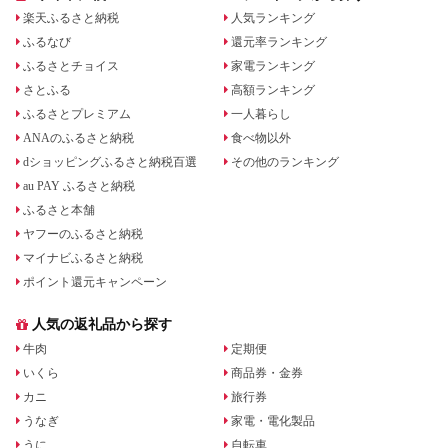
楽天ふるさと納税
人気ランキング
ふるなび
還元率ランキング
ふるさとチョイス
家電ランキング
さとふる
高額ランキング
ふるさとプレミアム
一人暮らし
ANAのふるさと納税
食べ物以外
dショッピングふるさと納税百選
その他のランキング
au PAY ふるさと納税
ふるさと本舗
ヤフーのふるさと納税
マイナビふるさと納税
ポイント還元キャンペーン
人気の返礼品から探す
牛肉
定期便
いくら
商品券・金券
カニ
旅行券
うなぎ
家電・電化製品
うに
自転車