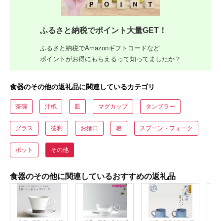
ふるさと納税でポイント大量GET！
ふるさと納税でAmazonギフトコードなど
ポイントがお得にもらえるって知ってましたか？
食器のその他の返礼品に関連しているカテゴリ
茶碗
汁椀
皿
マグカップ
タンブラー
グラス
徳利
お猪口
箸
スプーン・フォーク
ポット
その他
食器のその他に関連しているおすすめの返礼品