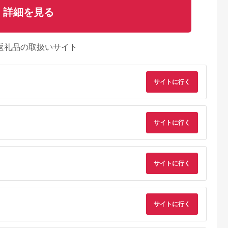
詳細を見る
返礼品の取扱いサイト
サイトに行く
典：ふるなび
出典：ふるなび
出典：ふるなび
出典：JRE MALLふ
サイトに行く
さと納
海老名市
静岡県 浜松市
神奈川県 海老名市
大分県 国東市
U(モッテル)
ピアノ HP702 ライト
MOTTERU(モッテ
【Canon】 キヤノン
PD35W
オーク調 設置作業付
ル) Power
ミラーレス カメラ
ポートUSB-
ピアノ
Delivery65W対応
EOS R7 ボディー キ
5.0
5.0
5.0
5.0
ト 折りたたみ
USB-C×1ポート、
ャノン 一眼 家電
サイトに行く
1,000
600,000
15,000
657,000
急速充電
USB-A×1ポート 合計
_0022C
円
寄付金額:
円
寄付金額:
円
寄付金額:
円
製品 2年保証
最大63W AC充電器
かしこく充電 ２年保
WU1) ペー
証（MOT-
【 神奈川
ACPD65WU1） パ
市 】
ウダーブルー
サイトに行く