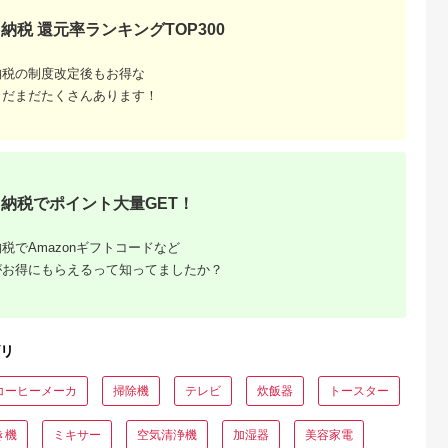
納税 還元率ランキングTOP300
納税の制度改定後もお得な
まだまだたくさんあります！
納税でポイント大量GET！
税でAmazonギフトコードなど
がお得にもらえるって知ってましたか？
リ
コーヒーメーカ
掃除機
テレビ
炊飯器
トースター
き機
ミキサー
空気清浄機
加湿器
美容家電