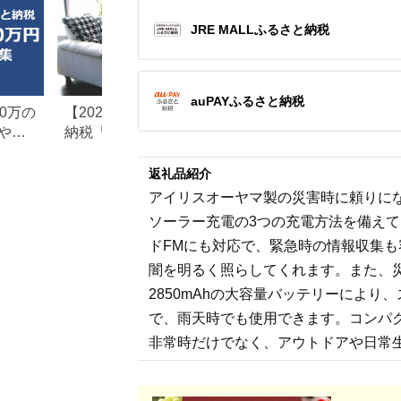
JRE MALLふるさと納税
auPAYふるさと納税
0万の
【2026年最新版】ふるさと
楽天ふるさと納税
や子
納税「食べ物以外」返礼品
りの家電探し。お
の還元率ランキング！
ンキングまとめ
返礼品紹介
アイリスオーヤマ製の災害時に頼りに
ソーラー充電の3つの充電方法を備え
ドFMにも対応で、緊急時の情報収集も
闇を明るく照らしてくれます。また、災
2850mAhの大容量バッテリーにより
で、雨天時でも使用できます。コンパク
非常時だけでなく、アウトドアや日常