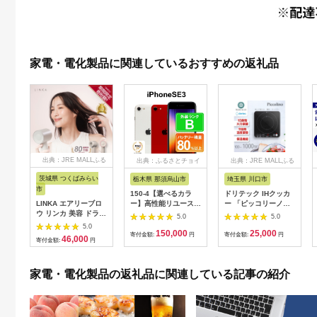
家電・電化製品に関連しているおすすめの返礼品
出典：JRE MALLふる
出典：ふるさとチョイ
出典：JRE MALLふる
さと納税
ス
さと納税
茨城県 つくばみらい
栃木県 那須烏山市
埼玉県 川口市
市
150-4【選べるカラ
ドリテック IHクッカ
LINKA エアリーブロ
ー】高性能リユース
ー 「ピッコリーノ」
ウ リンカ 美容 ドライ
スマホ Apple
ブラック DI-
5.0
5.0
ヤー ヘアケア 髪 エス
iPhoneSE 3 128GB
217BK【1642626】
5.0
150,000
25,000
テ ギフト ラッピング
SIMロック解除済 本
寄付金額:
円
寄付金額:
円
46,000
寄付金額:
円
贈呈品 プレゼント 母
体のみ ｜ 中古 再生品
の日 母の日準備 母の
本体 端末
日ギフト [EV08-NT]
家電・電化製品の返礼品に関連している記事の紹介