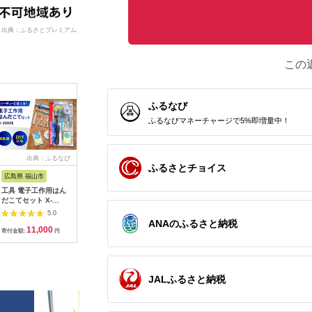
出典：ふるさとプレミアム
この
ふるなび
ふるなびマネーチャージで5%即増量中！
出典：ふるなび
出典：JRE MALLふる
出典：ふるなび
出
ふるさとチョイス
さと納税
広島県 福山市
宮城県 角田市
大阪府 貝塚市
神奈川県 
工具 電子工作用はん
【単3×72本】乾電池
乾電池エボルタNEO
MOTTER
だこてセット X-
BIGCAPA basic plus
単3・4形 計20本 アル
AC充電器 
2000E[BAEG004]工
アルカリ乾電池 単3形
カリ乾電池 パナソニ
USB-C 1
5.0
5.0
5.0
具
12本パック
ック
A 1ポー
ANAのふるさと納税
11,000
10,000
12,000
1
LR6Bbp/12S
式プラグ 
寄付金額:
円
寄付金額:
円
寄付金額:
円
寄付金額:
PSE適合
(MOT-
ACPD35
ルアイリス
JALふるさと納税
県 海老名