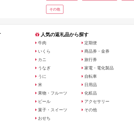
その他
す
人気の返礼品から探す
牛肉
定期便
いくら
商品券・金券
カニ
旅行券
うなぎ
家電・電化製品
うに
自転車
米
日用品
果物・フルーツ
化粧品
ビール
アクセサリー
菓子・スイーツ
その他
おせち