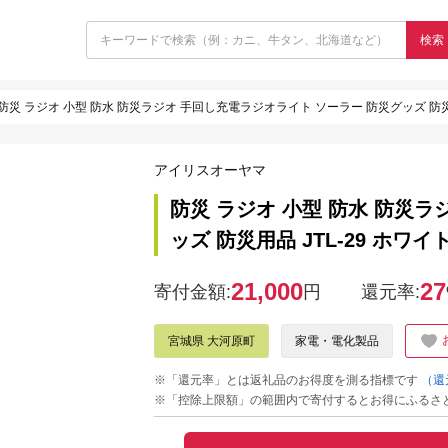
検索
防災 ラジオ 小型 防水 防災ラジオ 手回し充電ラジオライト ソーラー 防災グッズ 防災用
アイリスオーヤマ
防災 ラジオ 小型 防水 防災
ッズ 防災用品 JTL-29 ホワ
21,000
27
寄付金額:
円
還元率:
宮城県 大河原町
家電・電化製品
※「還元率」とは返礼品のお得度を測る指標です
（還
※「控除上限額」の範囲内で寄付するとお得にふるさ