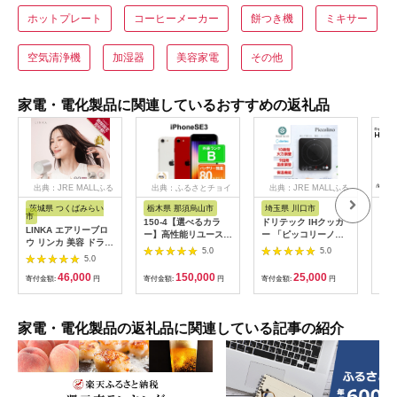
ホットプレート
コーヒーメーカー
餅つき機
ミキサー
空気清浄機
加湿器
美容家電
その他
家電・電化製品に関連しているおすすめの返礼品
出典：JRE MALLふる
出典：ふるさとチョイ
出典：JRE MALLふる
さと納税
ス
さと納税
茨城県 つくばみらい
栃木県 那須烏山市
埼玉県 川口市
静
市
150-4【選べるカラ
ドリテック IHクッカ
ピア
LINKA エアリーブロ
ー】高性能リユース
ー 「ピッコリーノ」
オー
ウ リンカ 美容 ドライ
スマホ Apple
ブラック DI-
ピア
5.0
5.0
ヤー ヘアケア 髪 エス
5.0
iPhoneSE 3 128GB
217BK【1642626】
テ ギフト ラッピング
SIMロック解除済 本
46,000
150,000
25,000
贈呈品 プレゼント 母
寄付金額:
円
寄付金額:
円
寄付金額:
円
寄付
体のみ ｜ 中古 再生品
の日 母の日準備 母の
本体 端末
日ギフト [EV08-NT]
家電・電化製品の返礼品に関連している記事の紹介