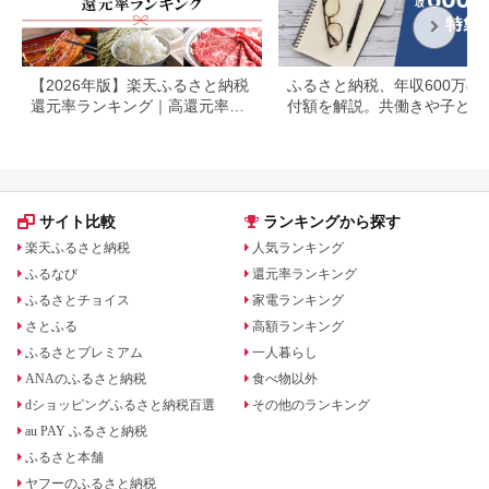
【2026年版】楽天ふるさと納税
ふるさと納税、年収600万の
還元率ランキング｜高還元率返
付額を解説。共働きや子ども
礼品をジャンル別に比較
いる場合も
サイト比較
ランキングから探す
楽天ふるさと納税
人気ランキング
ふるなび
還元率ランキング
ふるさとチョイス
家電ランキング
さとふる
高額ランキング
ふるさとプレミアム
一人暮らし
ANAのふるさと納税
食べ物以外
dショッピングふるさと納税百選
その他のランキング
au PAY ふるさと納税
ふるさと本舗
ヤフーのふるさと納税