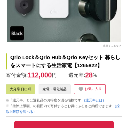
出典：ふるなび
Qrio Lock＆Qrio Hub＆Qrio Keyセット 暮らし
をスマートにする生活家電【1265822】
112,000
28
寄付金額:
円
還元率:
%
お気に入り
大分県 日出町
家電・電化製品
※「還元率」とは返礼品のお得度を測る指標です
（還元率とは）
※「控除上限額」の範囲内で寄付するとお得にふるさと納税できます
（控
除上限額を調べる）