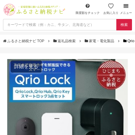
限度額をチェック
お気に入り
メニュー
検索
ふるさと納税ナビ TOP
返礼品検索
家電・電化製品
Qr
詳細を見る