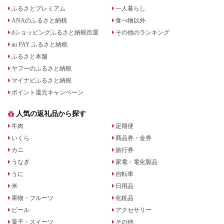
ふるさとプレミアム
一人暮らし
ANAのふるさと納税
食べ物以外
dショッピングふるさと納税百選
その他のランキング
au PAY ふるさと納税
ふるさと本舗
ヤフーのふるさと納税
マイナビふるさと納税
ポイント還元キャンペーン
人気の返礼品から探す
牛肉
定期便
いくら
商品券・金券
カニ
旅行券
うなぎ
家電・電化製品
うに
自転車
米
日用品
果物・フルーツ
化粧品
ビール
アクセサリー
菓子・スイーツ
その他