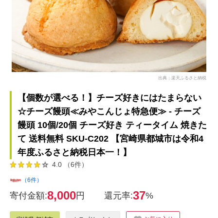
出典：楽天ふるさと納税
【個数が選べる！】チーズ好きにはたまらない
☆チーズ饅頭≪みやこんじょ特急便≫ - チーズ
饅頭 10個/20個 チーズ好き ティータイム 焼きた
て 送料無料 SKU-C202 【宮崎県都城市は令和4
年度ふるさと納税日本一！】
4.0 （6件）
（6件）
8,000
37
寄付金額:
円
還元率:
%