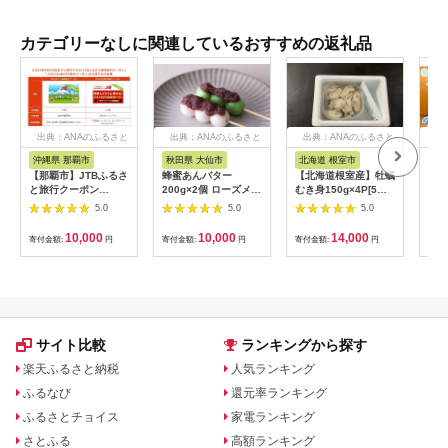
カテゴリーなしに関連しているおすすめの返礼品
出典：ANAのふるさと
出典：ANAのふるさと
出典：ANAのふるさと
出
納税
納税
納税
沖縄県 那覇市
秋田県 大仙市
北海道 根室市
埼
【那覇市】JTBふるさ
蜂蜜あんバター
【北海道根室産】牡蠣
【2
と旅行クーポン
200g×2個 ローズメイ
むき身150g×4P[5月
予約
（3,000円分）有効期
[あんバター はちみ
下旬以降発送] A-
史！
5.0
5.0
5.0
間3年（Eメール発
つ 発酵バター あん
54007
ムの
行）｜旅行 トラベル
こ 水あめ不使用 秋
水・
10,000
10,000
14,000
寄付金額:
円
寄付金額:
円
寄付金額:
円
寄付
予約 国内旅行 JTB 宿
田県 大仙市]
約3
泊 観光 体験 旅行券
03
宿泊券 旅行予約 ホテ
ル 旅館 チケット 子供
子連れ カップル 家族
人気 おすすめ 旅行ク
ーポン 店頭 オンライ
サイト比較
ランキングから探す
ン ネット予約 電話 有
効期間3年
楽天ふるさと納税
人気ランキング
ふるなび
還元率ランキング
ふるさとチョイス
家電ランキング
さとふる
高額ランキング