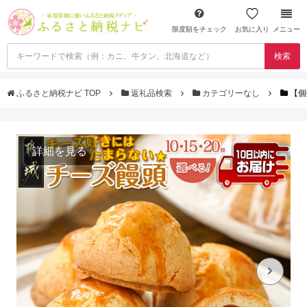
限度額をチェック
お気に入り
メニュー
検索
ふるさと納税ナビ TOP
返礼品検索
カテゴリーなし
【個
詳細を見る