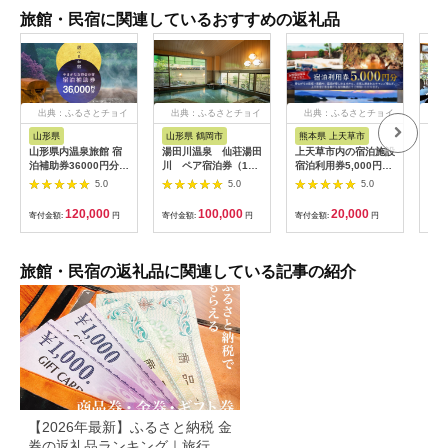
旅館・民宿に関連しているおすすめの返礼品
出典：ふるさとチョイ
出典：ふるさとチョイ
出典：ふるさとチョイ
出
ス
ス
ス
山形県
山形県 鶴岡市
熊本県 上天草市
福
山形県内温泉旅館 宿
湯田川温泉 仙荘湯田
上天草市内の宿泊施設
グラ
泊補助券36000円分
川 ペア宿泊券（1泊
宿泊利用券5,000円分
邸 
（やまがた女将会の
2食付）【詣でる つか
宿泊券 クーポン ホテ
ンフ
5.0
5.0
5.0
宿） 旅行 温泉 宿泊
る 頂きます】（山形
ル 旅館 旅行 熊本県
露天
温泉宿 補助券 温泉旅
県鶴岡市） ペット可
上天草市
2食
120,000
100,000
20,000
寄付金額:
円
寄付金額:
円
寄付金額:
円
寄付
行 母の日 父の日 ギフ
の客室有 源泉かけ流
（2
ト 贈り物 国内旅行 送
しの天然温泉 海の
チケ
料無料 ふるさと納税
幸・山の幸の和懐石 |
わら
F2Y-1996
山形の三元豚 和食 東
ト 
旅館・民宿の返礼品に関連している記事の紹介
北 庄内 日本海 記念日
シブ
誕生日プレゼント 夫
わら
婦旅行 カップル
【2026年最新】ふるさと納税 金
券の返礼品ランキング｜旅行