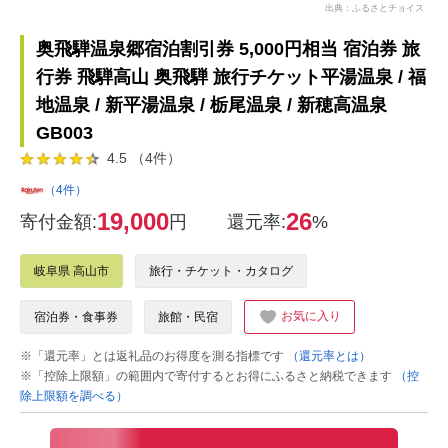
出典：ふるさとチョイス
奥飛騨温泉郷宿泊割引券 5,000円相当 宿泊券 旅
行券 飛騨高山 奥飛騨 旅行チケット平湯温泉 / 福
地温泉 / 新平湯温泉 / 栃尾温泉 / 新穂高温泉
GB003
4.5 （4件）
（4件）
19,000
26
寄付金額:
円
還元率:
%
岐阜県 高山市
旅行・チケット・カタログ
お気に入り
宿泊券・食事券
旅館・民宿
※「還元率」とは返礼品のお得度を測る指標です
（還元率とは）
※「控除上限額」の範囲内で寄付するとお得にふるさと納税できます
（控
除上限額を調べる）