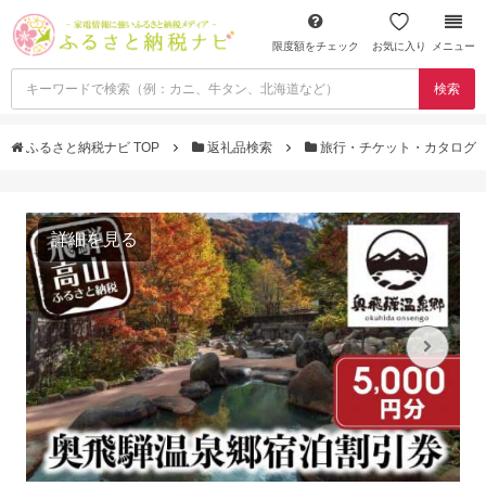
限度額をチェック
お気に入り
メニュー
検索
ふるさと納税ナビ TOP
返礼品検索
旅行・チケット・カタログ
詳細を見る