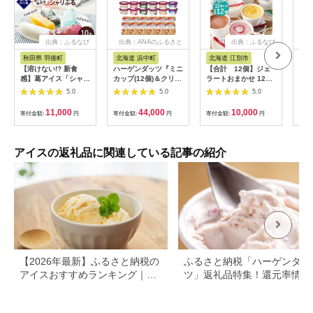
出典：ふるなび
出典：ANAのふるさと
出典：ふるなび
出
納税
秋田県 羽後町
北海道 浜中町
北海道 江別市
秋
【溶けない!? 新食
ハーゲンダッツ『ミニ
【合計 12個】ジェ
さく
感】葛アイス「シャリ
カップ(12個)＆クリス
ラートおまかせ 12個
種類
ぷる」10本セット ひ
ピーサンド(12個)セッ
セット EB8-0291
ぇら
5.0
5.0
5.0
んやり、ぷるぷる、夏
ト』アイスクリーム
味 
のデザート ［菓子舗
アイス スイーツ デザ
11,000
44,000
10,000
寄付金額:
円
寄付金額:
円
寄付金額:
円
寄付
木村屋］【 お菓子 ス
ート_H0016-135
イーツ ぷるぷる いち
ご みかん 桃 しろくま
ラムネ 宇治 抹茶 チョ
アイスの返礼品に関連している記事の紹介
コ ぶどう 夏 秋田 羽
後 】
【2026年最新】ふるさと納税の
ふるさと納税「ハーゲンダッ
アイスおすすめランキング｜還
ツ」返礼品特集！還元率情報
元率・タイプ別で比較