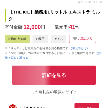
出典：ふるさとチョイス
【THE ICE】業務用1リットル エキストラ ミル
ク
12,000
41
寄付金額:
円
還元率:
%
お気に入り
北海道 別海町
お菓子
アイス
※「還元率」とは返礼品のお得度を測る指標です
（還元率とは）
※「控除上限額」の範囲内で寄付するとお得にふるさと納税できます
（控
除上限額を調べる）
詳細を見る
この返礼品の取扱いサイト