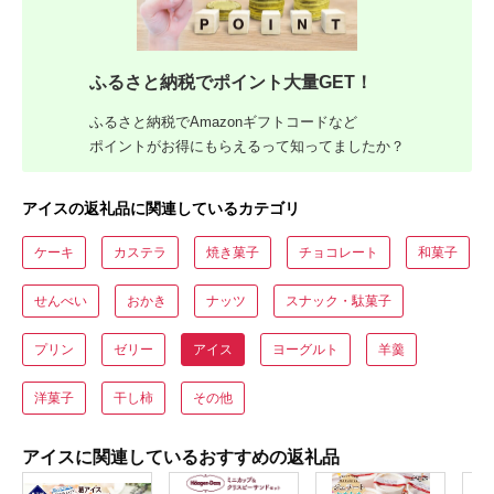
ふるさと納税でポイント大量GET！
ふるさと納税でAmazonギフトコードなど
ポイントがお得にもらえるって知ってましたか？
アイスの返礼品に関連しているカテゴリ
ケーキ
カステラ
焼き菓子
チョコレート
和菓子
せんべい
おかき
ナッツ
スナック・駄菓子
プリン
ゼリー
アイス
ヨーグルト
羊羹
洋菓子
干し柿
その他
アイスに関連しているおすすめの返礼品