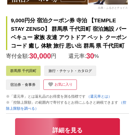
出典：ふるさとチョイス
9,000円分 宿泊クーポン券 寺泊 【TEMPLE
STAY ZENSO】 群馬県 千代田町 宿泊施設 バー
ベキュー 家族 友達 アウトドア ペット クーポン
コード 癒し 体験 旅行 思い出 群馬 県 千代田町
30,000
30
寄付金額:
円
還元率:
%
群馬県 千代田町
旅行・チケット・カタログ
お気に入り
宿泊券・食事券
※「還元率」とは返礼品のお得度を測る指標です
（還元率とは）
※「控除上限額」の範囲内で寄付するとお得にふるさと納税できます
（控
除上限額を調べる）
詳細を見る