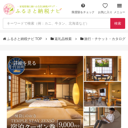
限度額をチェック
お気に入り
メニュー
検索
ふるさと納税ナビ TOP
返礼品検索
旅行・チケット・カタログ
詳細を見る