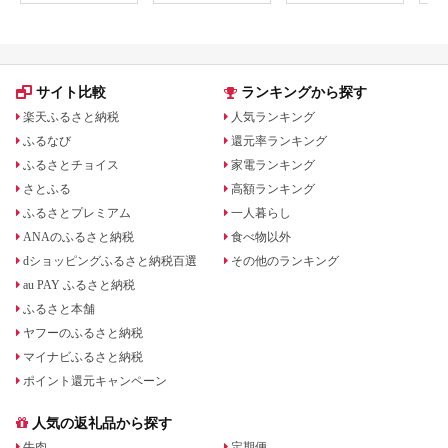
[0800]
ト 
アル
観光
部観光
サイト比較
ランキングから探す
楽天ふるさと納税
人気ランキング
ふるなび
還元率ランキング
ふるさとチョイス
家電ランキング
さとふる
高額ランキング
ふるさとプレミアム
一人暮らし
ANAのふるさと納税
食べ物以外
dショッピングふるさと納税百選
その他のランキング
au PAY ふるさと納税
ふるさと本舗
ヤフーのふるさと納税
マイナビふるさと納税
ポイント還元キャンペーン
人気の返礼品から探す
牛肉
定期便