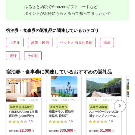
ふるさと納税でAmazonギフトコードなど
ポイントがお得にもらえるって知ってましたか？
宿泊券・食事券の返礼品に関連しているカテゴリ
ホテル
旅館・民宿
ペットと泊まれる宿
温泉
旅行
その他
宿泊券・食事券に関連しているおすすめの返礼品
出典：ふるなび
出典：ふるさとプレミ
出典：ふるさとチョイ
出
アム
ス
福島県 会津若松市
兵庫県 淡路市
高知県 越知町
富
YUKKURA Inn 1名様
海風テラス 宿泊券
スノーピークおち仁淀
立山
宿泊券 (6600円分) ワ
淡路島 貸別荘
川キャンプフィールド
券 1
ーケーションお試しプ
「住箱-jyubako-」ペ
額 6
5.0
5.0
5.0
ラン｜東北 福島県 会
ア宿泊チケット
ケッ
津若松市 東山温泉 旅
山荘
22,000
330,000
61,000
寄付金額:
円
寄付金額:
円
寄付金額:
円
寄付
行 クーポン 利用券
観光